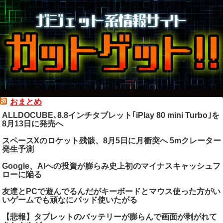
おまとめ
ALLDOCUBE､8.8インチタブレット｢iPlay 80 mini Turbo｣を
8月13日に発売へ
スペースXのロケット残骸、8月5日に月衝突へ 5mクレーター
発生予測
Google、AIへの投資が膨らみ史上初のマイナスキャッシュフ
ローに陥る
友達とPCで遊んでるんだがキーボードとマウス使った方がい
いゲームでも頑なにパッド使いたがる
【悲報】タブレットのバッテリーが膨らんで画面が剥がれて