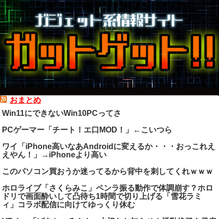
おまとめ
Win11にできないWin10PCってさ
PCゲーマー「チート！エ口MOD！」←こいつら
ワイ「iPhone高いなあAndroidに変えるか・・・おっこれえ
えやん！」→iPhoneより高い
このパソコン買おうか迷ってるから背中を刺してくれｗｗｗ
ホロライブ「さくらみこ」ペンラ振る動作で体調崩す？ホロ
ドリで画面酔いして凸待ち1時間で切り上げる「雪花ラミ
ィ」コラボ配信に向けてゆっくり休む