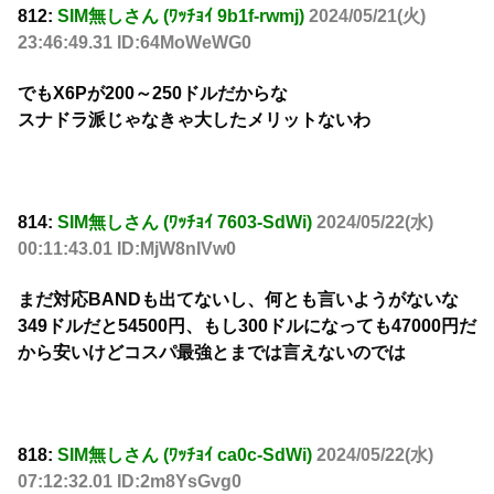
812:
SIM無しさん (ﾜｯﾁｮｲ 9b1f-rwmj)
2024/05/21(火)
23:46:49.31 ID:64MoWeWG0
でもX6Pが200～250ドルだからな
スナドラ派じゃなきゃ大したメリットないわ
814:
SIM無しさん (ﾜｯﾁｮｲ 7603-SdWi)
2024/05/22(水)
00:11:43.01 ID:MjW8nIVw0
まだ対応BANDも出てないし、何とも言いようがないな
349ドルだと54500円、もし300ドルになっても47000円だ
から安いけどコスパ最強とまでは言えないのでは
818:
SIM無しさん (ﾜｯﾁｮｲ ca0c-SdWi)
2024/05/22(水)
07:12:32.01 ID:2m8YsGvg0