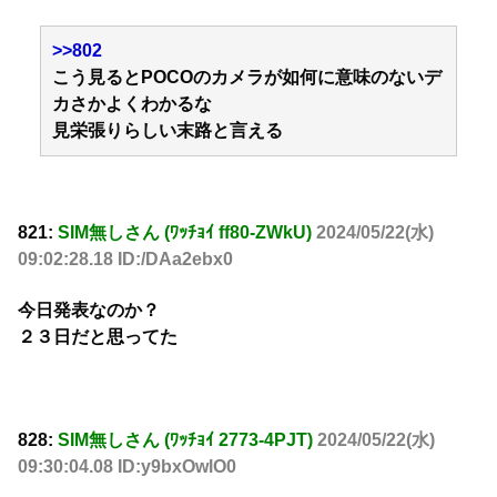
>>802
こう見るとPOCOのカメラが如何に意味のないデ
カさかよくわかるな
見栄張りらしい末路と言える
821:
SIM無しさん (ﾜｯﾁｮｲ ff80-ZWkU)
2024/05/22(水)
09:02:28.18 ID:/DAa2ebx0
今日発表なのか？
２３日だと思ってた
828:
SIM無しさん (ﾜｯﾁｮｲ 2773-4PJT)
2024/05/22(水)
09:30:04.08 ID:y9bxOwlO0