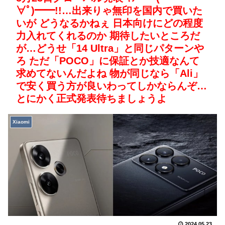
∀ﾟ)━━!!…出来りゃ無印を国内で買いた
いが どうなるかねぇ 日本向けにどの程度
力入れてくれるのか 期待したいところだ
が…どうせ「14 Ultra」と同じパターンや
ろ ただ「POCO」に保証とか技適なんて
求めてないんだよね 物が同じなら「Ali」
で安く買う方が良いわってしかならんぞ…
とにかく正式発表待ちましょうよ
Xiaomi
2024.05.23