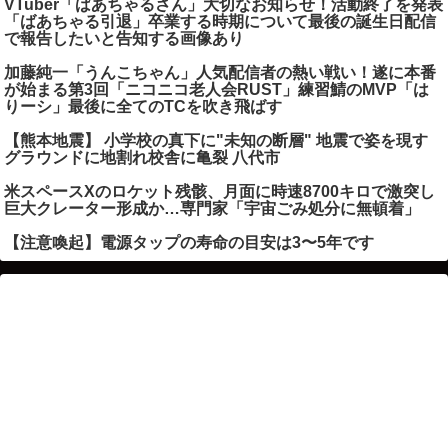
VTuber「ばあちゃるさん」大切なお知らせ！活動終了を発表
「ばあちゃる引退」卒業する時期について最後の誕生日配信
で報告したいと告知する画像あり
加藤純一「うんこちゃん」人気配信者の熱い戦い！遂に本番
が始まる第3回「ニコニコ老人会RUST」練習鯖のMVP「は
りーシ」最後に全てのTCを吹き飛ばす
【熊本地震】 小学校の真下に"未知の断層" 地震で姿を現す
グラウンドに地割れ校舎に亀裂 八代市
米スペースXのロケット残骸、月面に時速8700キロで激突し
巨大クレーター形成か…専門家「宇宙ごみ処分に無頓着」
【注意喚起】電源タップの寿命の目安は3〜5年です