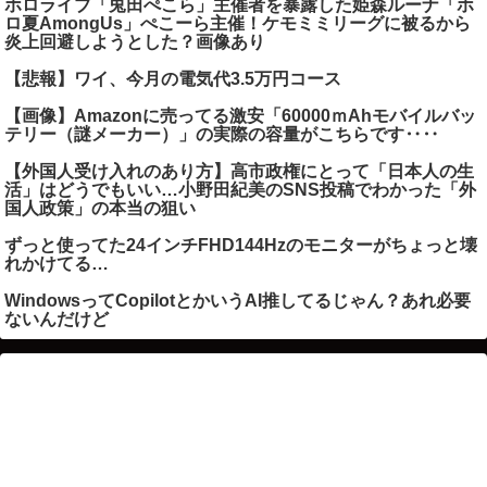
ホロライブ「兎田ぺこら」主催者を暴露した姫森ルーナ「ホ
ロ夏AmongUs」ぺこーら主催！ケモミミリーグに被るから
炎上回避しようとした？画像あり
【悲報】ワイ、今月の電気代3.5万円コース
【画像】Amazonに売ってる激安「60000ｍAhモバイルバッ
テリー（謎メーカー）」の実際の容量がこちらです‥‥
【外国人受け入れのあり方】高市政権にとって「日本人の生
活」はどうでもいい…小野田紀美のSNS投稿でわかった「外
国人政策」の本当の狙い
ずっと使ってた24インチFHD144Hzのモニターがちょっと壊
れかけてる…
WindowsってCopilotとかいうAI推してるじゃん？あれ必要
ないんだけど