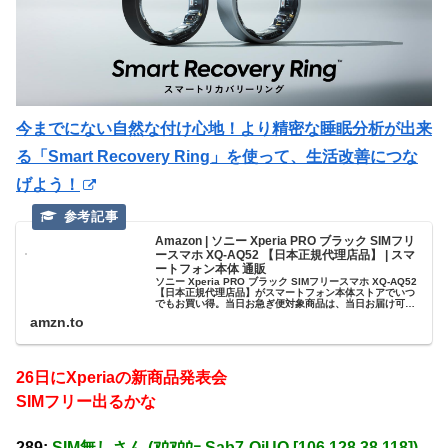
今までにない自然な付け心地！より精密な睡眠分析が出来
る「Smart Recovery Ring」を使って、生活改善につな
げよう！
Amazon | ソニー Xperia PRO ブラック SIMフリ
ースマホ XQ-AQ52 【日本正規代理店品】 | スマ
ートフォン本体 通販
ソニー Xperia PRO ブラック SIMフリースマホ XQ-AQ52
【日本正規代理店品】がスマートフォン本体ストアでいつ
でもお買い得。当日お急ぎ便対象商品は、当日お届け可能
です。アマゾン配送商品は、通常配送無料（一部除く）。
amzn.to
26日にXperiaの新商品発表会
SIMフリー出るかな
289:
SIM無しさん (ｱｳｱｳｳｰ Sab7-OiUO [106.128.38.118])