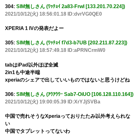
304:
SIM無しさん (ﾜｯﾁｮｲ 2a83-FrwI [133.201.70.224])
2021/10/12(火) 18:56:01.18 ID:dvrVG0QE0
XPERIA 1 IVの発表だよー
305:
SIM無しさん (ﾜｯﾁｮｲ f7d3-b7UB [202.211.87.223])
2021/10/12(火) 18:57:49.18 ID:aPRNCrmW0
tabはiPad以外ほぼ全滅
2in1も中途半端
xperiaのシェアで出していいものではないと思うけどね
306:
SIM無しさん (ｱｳｱｳｳｰ Sab7-OiUO [106.128.110.164])
2021/10/12(火) 19:00:05.39 ID:XrYJjSVBa
中国で売れそうなXperiaっておりたたみ以外考えられな
い
中国でタブレットってないわ