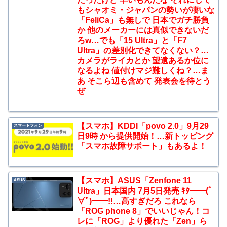
もシャオミ・ジャパンの勢いが凄いな
「FeliCa」も無しで 日本でガチ勝負
か 他のメーカーには真似できないだ
ろw…でも「15 Ultra」と「F7
Ultra」の差別化できてなくない？…
カメラがライカとか 望遠あるか位に
なるよね 値付けマジ難しくね？…ま
あ そこら辺も含めて 発表会を待とう
ぜ
【スマホ】KDDI「povo 2.0」9月29
スマートフォン
日9時 から提供開始！…新トッピング
「スマホ故障サポート」もあるよ！
【スマホ】ASUS「Zenfone 11
ASUS
Ultra」日本国内 7月5日発売 ｷﾀ━━(ﾟ
∀ﾟ)━━!!…高すぎだろ これなら
「ROG phone 8」でいいじゃん！コ
レに「ROG」より優れた「Zen」ら