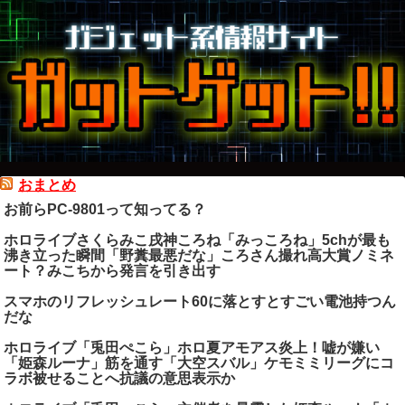
おまとめ
お前らPC-9801って知ってる？
ホロライブさくらみこ戌神ころね「みっころね」5chが最も
沸き立った瞬間「野糞最悪だな」ころさん撮れ高大賞ノミネ
ート？みこちから発言を引き出す
スマホのリフレッシュレート60に落とすとすごい電池持つん
だな
ホロライブ「兎田ぺこら」ホロ夏アモアス炎上！嘘が嫌い
「姫森ルーナ」筋を通す「大空スバル」ケモミミリーグにコ
ラボ被せることへ抗議の意思表示か