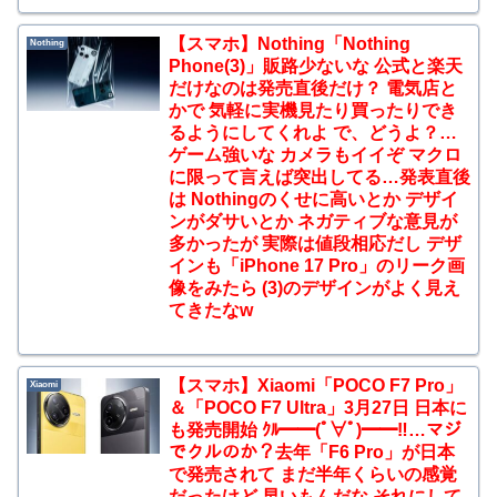
【スマホ】Nothing「Nothing
Nothing
Phone(3)」販路少ないな 公式と楽天
だけなのは発売直後だけ？ 電気店と
かで 気軽に実機見たり買ったりでき
るようにしてくれよ で、どうよ？…
ゲーム強いな カメラもイイぞ マクロ
に限って言えば突出してる…発表直後
は Nothingのくせに高いとか デザイ
ンがダサいとか ネガティブな意見が
多かったが 実際は値段相応だし デザ
インも「iPhone 17 Pro」のリーク画
像をみたら (3)のデザインがよく見え
てきたなw
【スマホ】Xiaomi「POCO F7 Pro」
Xiaomi
＆「POCO F7 Ultra」3月27日 日本に
も発売開始 ｸﾙ━━(ﾟ∀ﾟ)━━‼…マジ
でクルのか？去年「F6 Pro」が日本
で発売されて まだ半年くらいの感覚
だったけど 早いもんだな それにして