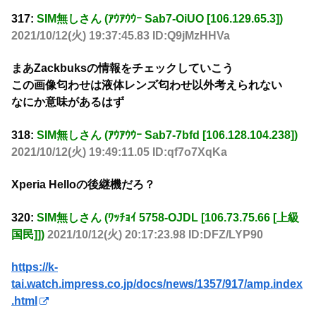
317:
SIM無しさん (ｱｳｱｳｳｰ Sab7-OiUO [106.129.65.3])
2021/10/12(火) 19:37:45.83 ID:Q9jMzHHVa
まあZackbuksの情報をチェックしていこう
この画像匂わせは液体レンズ匂わせ以外考えられない
なにか意味があるはず
318:
SIM無しさん (ｱｳｱｳｳｰ Sab7-7bfd [106.128.104.238])
2021/10/12(火) 19:49:11.05 ID:qf7o7XqKa
Xperia Helloの後継機だろ？
320:
SIM無しさん (ﾜｯﾁｮｲ 5758-OJDL [106.73.75.66 [上級
国民]])
2021/10/12(火) 20:17:23.98 ID:DFZ/LYP90
https://k-
tai.watch.impress.co.jp/docs/news/1357/917/amp.index
.html