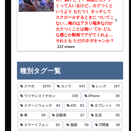
くって人いるけど…カクつくと
いうより もたつく タッチして
スクロールするときに ついてこ
ない…俺のはアタリ端末なのか
カクつくことは無い てか どん
な感じか動画でアゲてくれよ…
それとも ただのネガキャンか？
113 views
種別タグ一覧
スマホ
1670
カメラ
647
レンズ
167
ワイヤレスイヤホン
109
iPhone
85
スマートウォッチ
84
iOS
83
タブレット
70
車
68
自動車
67
生活
65
スマートフォン
62
福袋
50
IT関連
48