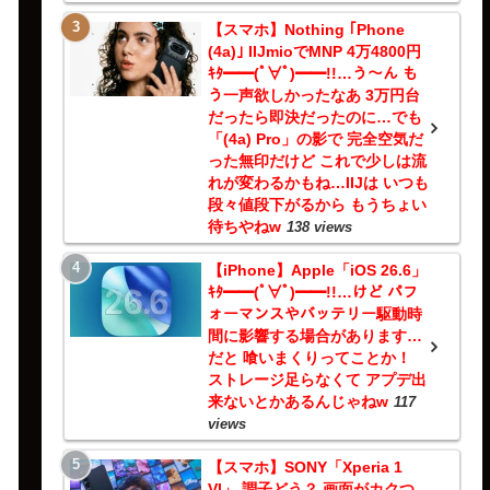
【スマホ】Nothing ｢Phone
(4a)｣ IIJmioでMNP 4万4800円
ｷﾀ━━(ﾟ∀ﾟ)━━!!…う～ん も
う一声欲しかったなあ 3万円台
だったら即決だったのに…でも
「(4a) Pro」の影で 完全空気だ
った無印だけど これで少しは流
れが変わるかもね…IIJは いつも
段々値段下がるから もうちょい
待ちやねw
138 views
【iPhone】Apple「iOS 26.6」
ｷﾀ━━(ﾟ∀ﾟ)━━!!…けど パフ
ォーマンスやバッテリー駆動時
間に影響する場合があります…
だと 喰いまくりってことか！
ストレージ足らなくて アプデ出
来ないとかあるんじゃねw
117
views
【スマホ】SONY「Xperia 1
VI」 調子どう？ 画面がカクつ