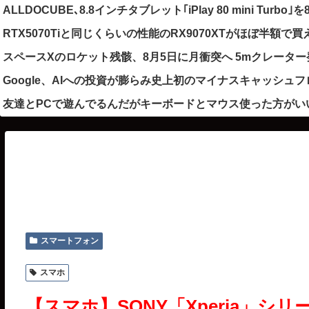
ALLDOCUBE､8.8インチタブレット｢iPlay 80 mini Turbo
RTX5070Tiと同じくらいの性能のRX9070XTがほぼ半額で
スペースXのロケット残骸、8月5日に月衝突へ 5mクレータ
Google、AIへの投資が膨らみ史上初のマイナスキャッシュ
友達とPCで遊んでるんだがキーボードとマウス使った方がい
スマートフォン
スマホ
【スマホ】SONY「Xperia」