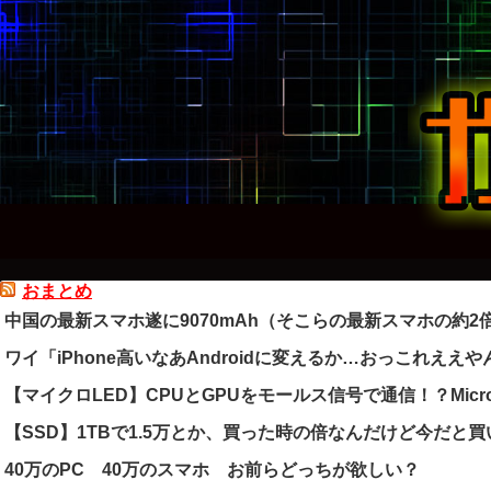
おまとめ
中国の最新スマホ遂に9070mAh（そこらの最新スマホの約
ワイ「iPhone高いなあAndroidに変えるか…おっこれええや
【マイクロLED】CPUとGPUをモールス信号で通信！？Micr
【SSD】1TBで1.5万とか、買った時の倍なんだけど今だと
40万のPC 40万のスマホ お前らどっちが欲しい？