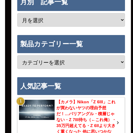
月別 記事一覧
製品カテゴリー一覧
人気記事一覧
【カメラ】Nikon「Z 6III」これ
が買わないヤツの理由予想
だ！…バリアングル・積層じゃ
ない・Z 7III待ち（←これ俺）・
35万円超えてる・Z 6IIより大き
く重くなった 他に思いつかな