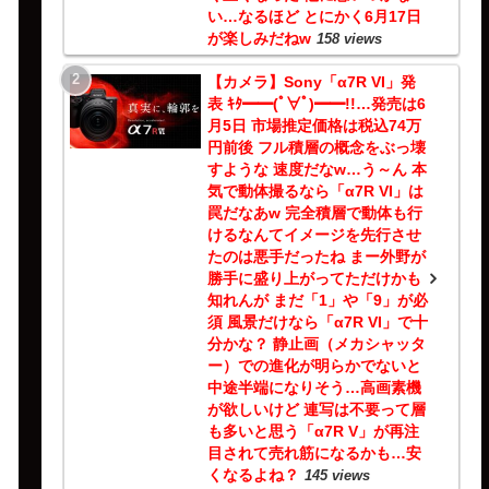
い…なるほど とにかく6月17日
が楽しみだねw
158 views
【カメラ】Sony「α7R VI」発
表 ｷﾀ━━(ﾟ∀ﾟ)━━!!…発売は6
月5日 市場推定価格は税込74万
円前後 フル積層の概念をぶっ壊
すような 速度だなw…う～ん 本
気で動体撮るなら「α7R VI」は
罠だなあw 完全積層で動体も行
けるなんてイメージを先行させ
たのは悪手だったね まー外野が
勝手に盛り上がってただけかも
知れんが まだ「1」や「9」が必
須 風景だけなら「α7R VI」で十
分かな？ 静止画（メカシャッタ
ー）での進化が明らかでないと
中途半端になりそう…高画素機
が欲しいけど 連写は不要って層
も多いと思う「α7R V」が再注
目されて売れ筋になるかも…安
くなるよね？
145 views