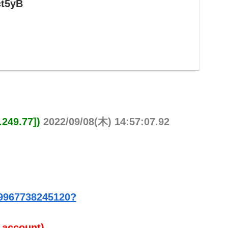
ct5yB
249.77])
2022/09/08(木) 14:57:07.92
29967738245120?
 account)