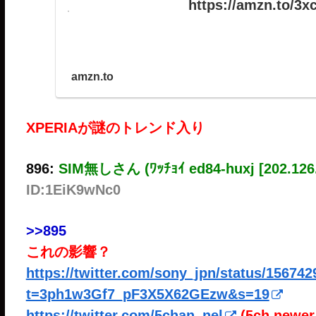
https://amzn.to/3x
amzn.to
XPERIAが謎のトレンド入り
896:
SIM無しさん (ﾜｯﾁｮｲ ed84-huxj [202.126.
ID:1EiK9wNc0
>>895
これの影響？
https://twitter.com/sony_jpn/status/15674
t=3ph1w3Gf7_pF3X5X62GEzw&s=19
https://twitter.com/5chan_nel
(5ch newer