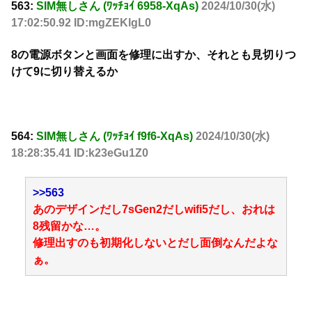
563:
SIM無しさん (ﾜｯﾁｮｲ 6958-XqAs)
2024/10/30(水)
17:02:50.92 ID:mgZEKlgL0
8の電源ボタンと画面を修理に出すか、それとも見切りつ
けて9に切り替えるか
564:
SIM無しさん (ﾜｯﾁｮｲ f9f6-XqAs)
2024/10/30(水)
18:28:35.41 ID:k23eGu1Z0
>>563
あのデザインだし7sGen2だしwifi5だし、おれは
8残留かな…。
修理出すのも初期化しないとだし面倒なんだよな
ぁ。