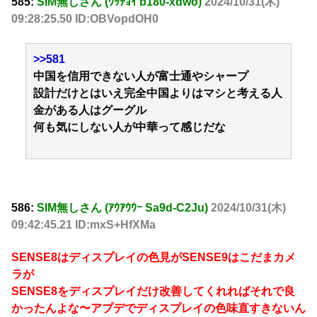
585:
SIM無しさん (ﾜｯﾁｮｲ b180-xdwo)
2024/10/31(木)
09:28:25.50 ID:OBVopdOH0
>>581
中国を信用できない人が富士通やシャープ
設計だけとはいえ完全中国よりはマシと考える人
金がある人はグーグル
何も気にしない人が中華って感じだな
586:
SIM無しさん (ｱｳｱｳｳｰ Sa9d-C2Ju)
2024/10/31(木)
09:42:45.21 ID:mxS+HfXMa
SENSE8はディスプレイの色見がSENSE9はこだまカメ
ラが
SENSE8をディスプレイだけ改善してくれればそれで良
かったんよな〜アプデでディスプレイの色味直すきないん