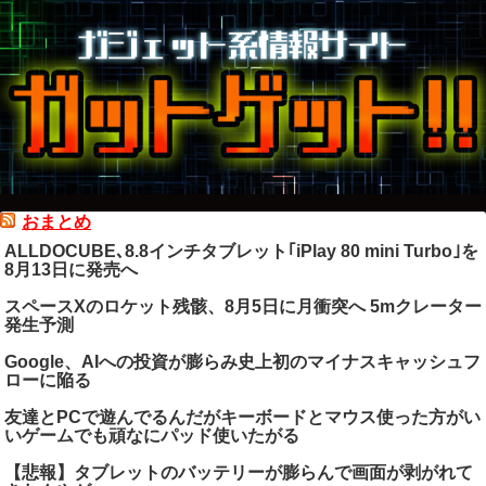
おまとめ
ALLDOCUBE､8.8インチタブレット｢iPlay 80 mini Turbo｣を
8月13日に発売へ
スペースXのロケット残骸、8月5日に月衝突へ 5mクレーター
発生予測
Google、AIへの投資が膨らみ史上初のマイナスキャッシュフ
ローに陥る
友達とPCで遊んでるんだがキーボードとマウス使った方がい
いゲームでも頑なにパッド使いたがる
【悲報】タブレットのバッテリーが膨らんで画面が剥がれて