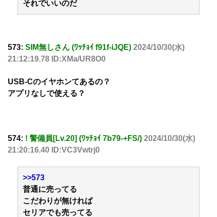
それでいいのだ
573:
SIM無しさん (ﾜｯﾁｮｲ f91f-iJQE)
2024/10/30(水)
21:12:19.78 ID:XMa/UR8O0
USB-Cのイヤホンてあるの？
アプリなしで使える？
574:
! 警備員[Lv.20] (ﾜｯﾁｮｲ 7b79-+FS/)
2024/10/30(水)
21:20:16.40 ID:VC3Vwtrj0
>>573
普通に売ってる
こだわりが無ければ
セリアでも売ってる