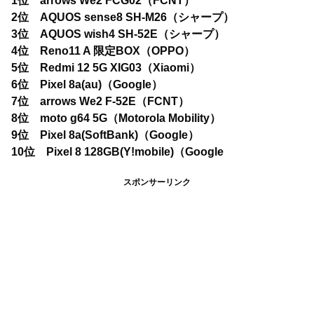
1位 arrows We2 FCG02（FCNT）
2位 AQUOS sense8 SH-M26（シャープ）
3位 AQUOS wish4 SH-52E（シャープ）
4位 Reno11 A 限定BOX（OPPO）
5位 Redmi 12 5G XIG03（Xiaomi）
6位 Pixel 8a(au)（Google）
7位 arrows We2 F-52E（FCNT）
8位 moto g64 5G（Motorola Mobility）
9位 Pixel 8a(SoftBank)（Google）
10位 Pixel 8 128GB(Y!mobile)（Google
スポンサーリンク