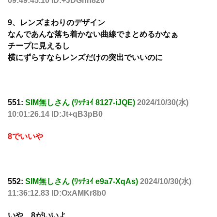
09:49:45.10 ID:+JDGhn820
9、レンズまわりのデザイン
なんであんな落ち着かない曲線でまとめるかなぁ
チープに見えるし
横にずらすならレンズだけの突出でいいのに
551:
SIM無しさん (ﾜｯﾁｮｲ 8127-iJQE)
2024/10/30(水)
10:01:26.14 ID:Jt+qB3pB0
8でいいや
552:
SIM無しさん (ﾜｯﾁｮｲ e9a7-XqAs)
2024/10/30(水)
11:36:12.83 ID:OxAMKr8b0
いや、8がいいよ