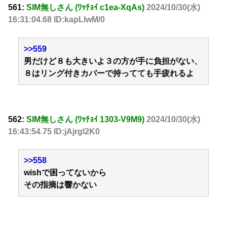
561:
SIM無しさん (ﾜｯﾁｮｲ c1ea-XqAs)
2024/10/30(水)
16:31:04.68 ID:kapLlwM/0
>>559
男だけど８も大きいよ３の方が手に負担がない、
８はリング付きカバーで持ってても手疲れるよ
562:
SIM無しさん (ﾜｯﾁｮｲ 1303-V9M9)
2024/10/30(水)
16:43:54.75 ID:jAjrgl2K0
>>558
wishで困ってないから
その指摘は響かない