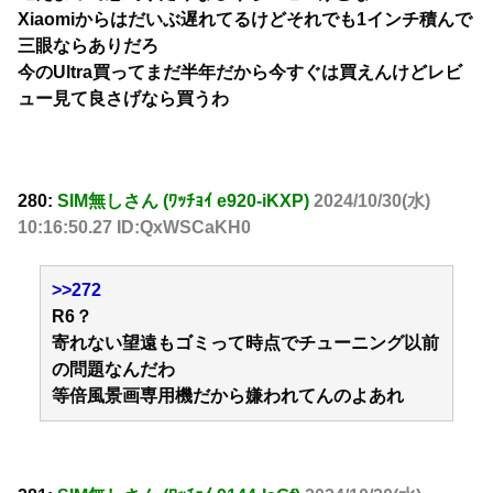
Xiaomiからはだいぶ遅れてるけどそれでも1インチ積んで
三眼ならありだろ
今のUltra買ってまだ半年だから今すぐは買えんけどレビ
ュー見て良さげなら買うわ
280:
SIM無しさん (ﾜｯﾁｮｲ e920-iKXP)
2024/10/30(水)
10:16:50.27 ID:QxWSCaKH0
>>272
R6？
寄れない望遠もゴミって時点でチューニング以前
の問題なんだわ
等倍風景画専用機だから嫌われてんのよあれ