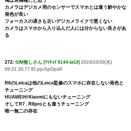
俺は良機種だと思う
カメラはデジカメ用のセンサーでスマホとは違う鮮やかな
発色が良い
フォーカスの遅さも古いデジカメライクで悪くない
カメラはスマホから入り込んだ人には分からない良さがあ
る
272:
SIM無しさん (ﾜｯﾁｮｲ 9144-IaGf)
2024/10/30(水)
09:21:20.77 ID:pjuSpOpd0
R6のLeicaは他のLeica監修のスマホに存在しない発色と
チューニング
HUAWEIやXiaomiにもないチューニング
そしてR7 , R8proとも違うチューニング
唯一無二の存在