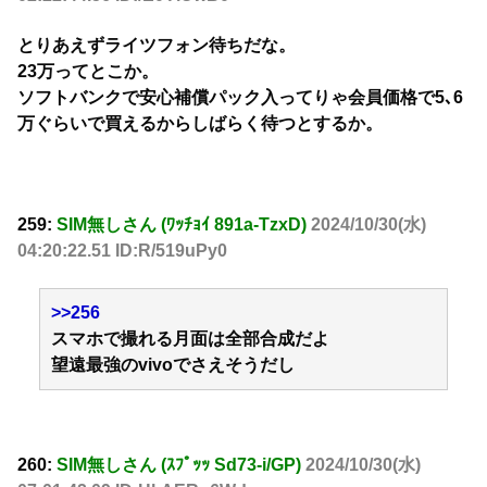
とりあえずライツフォン待ちだな。
23万ってとこか。
ソフトバンクで安心補償パック入ってりゃ会員価格で5､6
万ぐらいで買えるからしばらく待つとするか。
259:
SIM無しさん (ﾜｯﾁｮｲ 891a-TzxD)
2024/10/30(水)
04:20:22.51 ID:R/519uPy0
>>256
スマホで撮れる月面は全部合成だよ
望遠最強のvivoでさえそうだし
260:
SIM無しさん (ｽﾌﾟｯｯ Sd73-i/GP)
2024/10/30(水)