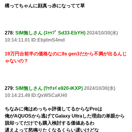
構ってちゃんに顔真っ赤になってて草
278:
SIM無しさん (ｽｯｯﾌﾟ Sd33-EbYH)
2024/10/30(水)
10:14:11.01 ID:EbjdmS4md
19万円台前半の価格なのに8s gen3だから不満が出るんじ
ゃないの？
279:
SIM無しさん (ﾜｯﾁｮｲ e920-iKXP)
2024/10/30(水)
10:14:21.49 ID:QxWSCaKH0
ちなみに俺はめっちゃ評価してるからなProは
俺がAQUOSから逃げてGalaxy Ultraした理由の単眼から
脱却ってだけでも購入検討する価値あるわ
遅えよって怒鳴りたくなるくらい遅いけどな