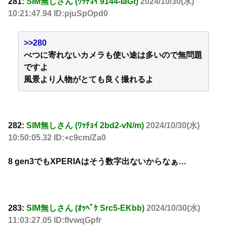
281:
SIM無しさん (ﾜｯﾁｮｲ 9144-IaGf)
2024/10/30(水)
10:21:47.94 ID:pjuSpOpd0
>>280
べつに寄れないカメラも使い途は多いので無問題
ですよ
風景より人物がとても良く撮れるよ
282:
SIM無しさん (ﾜｯﾁｮｲ 2bd2-vN/m)
2024/10/30(水)
10:50:05.32 ID:+c9cm/Za0
8 gen3でもXPERIAはそう数字出ないからなぁ…
283:
SIM無しさん (ｵｯﾍﾟｹ Src5-EKbb)
2024/10/30(水)
11:03:27.05 ID:flvwqGpfr