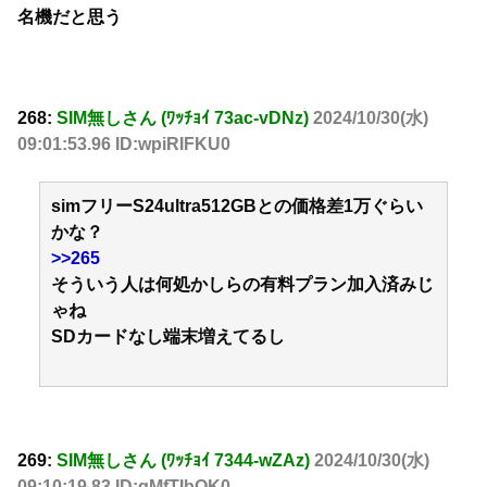
名機だと思う
268:
SIM無しさん (ﾜｯﾁｮｲ 73ac-vDNz)
2024/10/30(水)
09:01:53.96 ID:wpiRIFKU0
simフリーS24ultra512GBとの価格差1万ぐらい
かな？
>>265
そういう人は何処かしらの有料プラン加入済みじ
ゃね
SDカードなし端末増えてるし
269:
SIM無しさん (ﾜｯﾁｮｲ 7344-wZAz)
2024/10/30(水)
09:10:19.83 ID:gMfTIbOK0