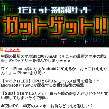
おまとめ
中国の最新スマホ遂に9070mAh（そこらの最新スマホの約2
倍）のバッテリーを積んでしまうｗｗｗ
ワイ「iPhone高いなあAndroidに変えるか…おっこれええや
ん！」→iPhoneより高い
【マイクロLED】CPUとGPUをモールス信号で通信！？
MicrosoftとTSMCが開発する次世代技術の衝撃
【SSD】1TBで1.5万とか、買った時の倍なんだけど今だと買
い増してしまいそうで怖い
40万のPC 40万のスマホ お前らどっちが欲しい？