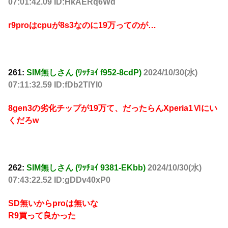
07:01:42.09 ID:HkAERq6Wd
r9proはcpuが8s3なのに19万ってのが…
261:
SIM無しさん (ﾜｯﾁｮｲ f952-8cdP)
2024/10/30(水)
07:11:32.59 ID:fDb2TlYl0
8gen3の劣化チップが19万て、だったらんXperia1Ⅵにい
くだろw
262:
SIM無しさん (ﾜｯﾁｮｲ 9381-EKbb)
2024/10/30(水)
07:43:22.52 ID:gDDv40xP0
SD無いからproは無いな
R9買って良かった