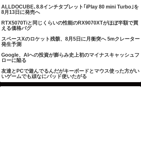
ALLDOCUBE､8.8インチタブレット｢iPlay 80 mini Turbo｣を
8月13日に発売へ
RTX5070Tiと同じくらいの性能のRX9070XTがほぼ半額で買
える価格バグ
スペースXのロケット残骸、8月5日に月衝突へ 5mクレーター
発生予測
Google、AIへの投資が膨らみ史上初のマイナスキャッシュフ
ローに陥る
友達とPCで遊んでるんだがキーボードとマウス使った方がい
いゲームでも頑なにパッド使いたがる