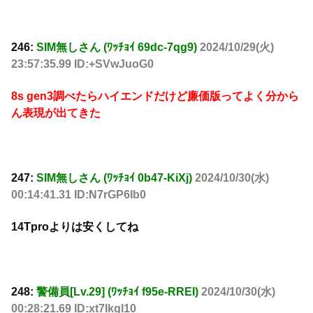
246:
SIM無しさん (ﾜｯﾁｮｲ 69dc-7qg9)
2024/10/29(火)
23:57:35.99 ID:+SVwJuoG0
8s gen3調べたらハイエンドだけど廉価版ってよく分から
ん表現が出てきた
247:
SIM無しさん (ﾜｯﾁｮｲ 0b47-KiXj)
2024/10/30(水)
00:14:41.31 ID:N7rGP6Ib0
14Tproよりは安くしてね
248:
警備員[Lv.29] (ﾜｯﾁｮｲ f95e-RREI)
2024/10/30(水)
00:28:21.69 ID:xt7Ikgl10