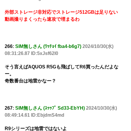
外部ストレージ非対応でストレージ512GBは足りない
動画撮りまくったら速攻で埋まるわ
266:
SIM無しさん (ﾜｯﾁｮｲ fba4-b6g7)
2024/10/30(水)
08:31:26.87 ID:5xJsf62l0
そう言えばAQUOS R5Gも飛ばしてR6買ったんだよな
ー。
奇数番台は地雷かなー？
267:
SIM無しさん (ｽｯｯﾌﾟ Sd33-EbYH)
2024/10/30(水)
08:49:14.61 ID:EbjdmS4md
R9シリーズは地雷ではないよ