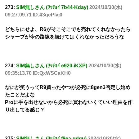
273:
SIM無しさん (ﾜｯﾁｮｲ 7b44-Kday)
2024/10/30(水)
09:27:09.71 ID:43qePIvj0
どちらにせよ、R6がそこそこでも売れてくれなかったら
シャープが今の路線を続けてはくれなかっただろうな
274:
SIM無しさん (ﾜｯﾁｮｲ e920-iKXP)
2024/10/30(水)
09:35:13.70 ID:QxWSCaKH0
なにが笑うってR9買ったやつが必死に8gen3否定し始め
たことだよな
Proに手を出せないから必死に買わないくていい理由を作
り出してる感じ？
275:
SIM無しさん (ﾜｯﾁｮｲ f9ea-gdgu)
2024/10/30(水)