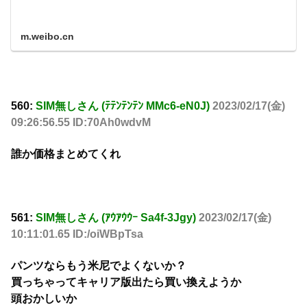
m.weibo.cn
560:
SIM無しさん (ﾃﾃﾝﾃﾝﾃﾝ MMc6-eN0J)
2023/02/17(金)
09:26:56.55 ID:70Ah0wdvM
誰か価格まとめてくれ
561:
SIM無しさん (ｱｳｱｳｳｰ Sa4f-3Jgy)
2023/02/17(金)
10:11:01.65 ID:/oiWBpTsa
パンツならもう米尼でよくないか？
買っちゃってキャリア版出たら買い換えようか
頭おかしいか