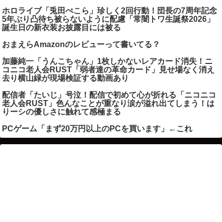
ホロライブ「兎田ぺこら」珍しく2回行動！団長の7周年記念
5年ぶり凸待ち被らないように配慮「常闇トワ生誕祭2026」
誕生日の新衣装お披露目には被る
おまえらAmazonのレビューって書いてる？
加藤純一「うんこちゃん」1枚しかないレアカード消失！ニ
コニコ老人会RUST「弱者達の革命カード」見せ場なく消え
去り横山緑が現場検証する動画あり
配信者「たいじ」号泣！配信で初めて心が折れる「ニコニコ
老人会RUST」色んなことが重なり涙が溢れ出てしまう！は
りーシの優しさに触れて感極まる
PCゲーム「まず20万円以上のPCを買います」←これ