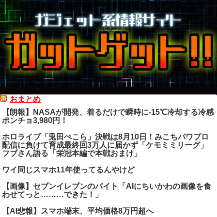
おまとめ
【朗報】NASAが開発、着るだけで瞬時に-15℃冷却する冷感
ポンチョ3,980円！
ホロライブ「兎田ぺこら」決戦は8月10日！みこちパワプロ
配信に負けて育成最終回3万人に届かず「ケモミミリーグ」
フブさん語る「栄冠本編で本戦おまけ」
ワイ同じスマホ11年使ってるんやけど
【画像】セブンイレブンのバイト「AIにちいかわの画像を食
わせてっと………できた！」
【AI悲報】スマホ端末、平均価格8万円超へ