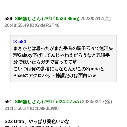
589:
SIM無しさん (ﾜｯﾁｮｲ 0a36-8lmq)
2023/02/17(金)
20:48:55.49 ID:GxIeR2T40
>>584
まさかとは思ったがまた手首の調子云々で無理矢
理Galaxy下げしてんじゃねえだろうなと冗談半
分で覗いたらガチで言ってて草
こいつは何の参考にもならんがこのXperiaと
Pixelのアクロバット擁護だけは面白いｗ
591:
SIM無しさん (ﾜｯﾁｮｲ ef24-CZwA)
2023/02/17(金)
21:11:50.14 ID:1wlkJLWi0
S23 Ultra、やっぱり発色いいな