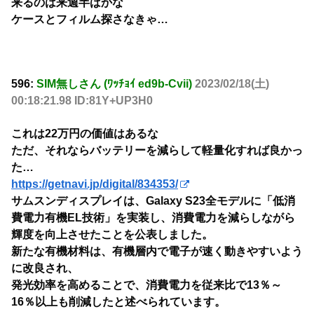
来るのは来週半ばかな
ケースとフィルム探さなきゃ…
596:
SIM無しさん (ﾜｯﾁｮｲ ed9b-Cvii)
2023/02/18(土)
00:18:21.98 ID:81Y+UP3H0
これは22万円の価値はあるな
ただ、それならバッテリーを減らして軽量化すれば良かっ
た…
https://getnavi.jp/digital/834353/
サムスンディスプレイは、Galaxy S23全モデルに「低消
費電力有機EL技術」を実装し、消費電力を減らしながら
輝度を向上させたことを公表しました。
新たな有機材料は、有機層内で電子が速く動きやすいよう
に改良され、
発光効率を高めることで、消費電力を従来比で13％～
16％以上も削減したと述べられています。