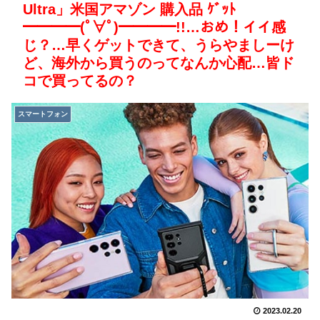
Ultra」米国アマゾン 購入品 ｹﾞｯﾄ
━━━━(ﾟ∀ﾟ)━━━━!!…おめ！イイ感
じ？…早くゲットできて、うらやましーけ
ど、海外から買うのってなんか心配…皆ド
コで買ってるの？
スマートフォン
2023.02.20