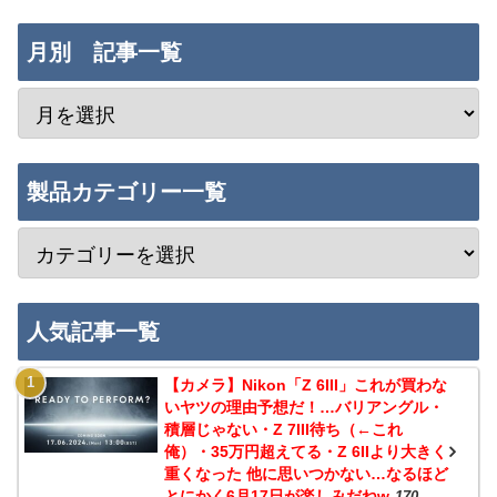
月別 記事一覧
製品カテゴリー一覧
人気記事一覧
【カメラ】Nikon「Z 6III」これが買わな
いヤツの理由予想だ！…バリアングル・
積層じゃない・Z 7III待ち（←これ
俺）・35万円超えてる・Z 6IIより大きく
重くなった 他に思いつかない…なるほど
とにかく6月17日が楽しみだねw
170