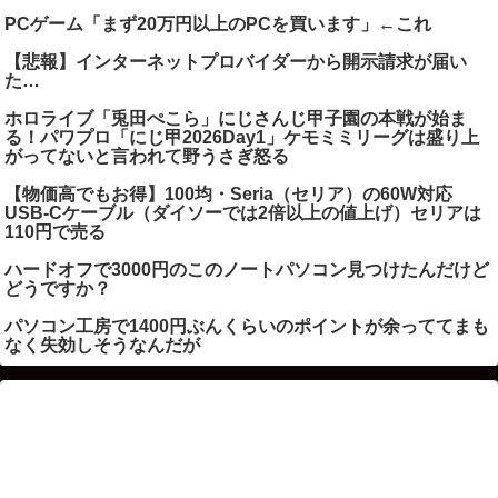
PCゲーム「まず20万円以上のPCを買います」←これ
【悲報】インターネットプロバイダーから開示請求が届い
た…
ホロライブ「兎田ぺこら」にじさんじ甲子園の本戦が始ま
る！パワプロ「にじ甲2026Day1」ケモミミリーグは盛り上
がってないと言われて野うさぎ怒る
【物価高でもお得】100均・Seria（セリア）の60W対応
USB-Cケーブル（ダイソーでは2倍以上の値上げ）セリアは
110円で売る
ハードオフで3000円のこのノートパソコン見つけたんだけど
どうですか？
パソコン工房で1400円ぶんくらいのポイントが余っててまも
なく失効しそうなんだが