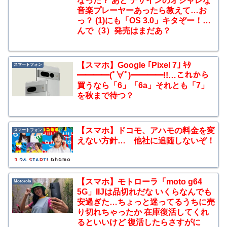
なった？ あと デザインのオシャレな
音楽プレーヤーあったら教えて…お
っ？ (1)にも「OS 3.0」キタぞー！…
んで（3）発売はまだあ？
【スマホ】Google ｢Pixel 7｣ ｷﾀ
スマートフォン
━━━━(ﾟ∀ﾟ)━━━━!!…これから
買うなら「6」「6a」それとも「7」
を秋まで待つ？
【スマホ】ドコモ、アハモの料金を変
スマートフォン
えない方針… 他社に追随しないぞ！
【スマホ】モトローラ「moto g64
Motorola
5G」IIJは品切れだな いくらなんでも
安過ぎた…ちょっと迷ってるうちに売
り切れちゃったか 在庫復活してくれ
るといいけど 復活したらさすがに