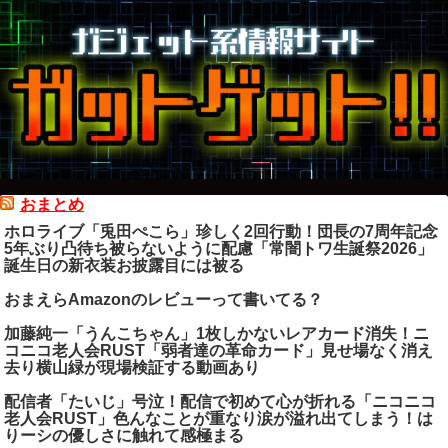
おまとめ
ホロライブ「兎田ぺこら」珍しく2回行動！団長の7周年記念
5年ぶり凸待ち被らないように配慮「常闇トワ生誕祭2026」
誕生日の新衣装お披露目には被る
おまえらAmazonのレビューって書いてる？
加藤純一「うんこちゃん」1枚しかないレアカード消失！ニ
コニコ老人会RUST「弱者達の革命カード」見せ場なく消え
去り横山緑が現場検証する動画あり
配信者「たいじ」号泣！配信で初めて心が折れる「ニコニコ
老人会RUST」色んなことが重なり涙が溢れ出てしまう！は
りーシの優しさに触れて感極まる