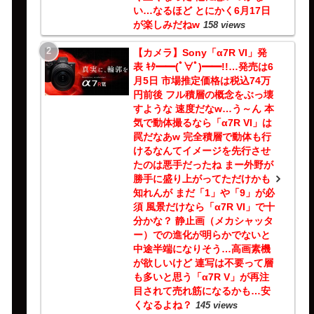
い…なるほど とにかく6月17日
が楽しみだねw
158 views
【カメラ】Sony「α7R VI」発
表 ｷﾀ━━(ﾟ∀ﾟ)━━!!…発売は6
月5日 市場推定価格は税込74万
円前後 フル積層の概念をぶっ壊
すような 速度だなw…う～ん 本
気で動体撮るなら「α7R VI」は
罠だなあw 完全積層で動体も行
けるなんてイメージを先行させ
たのは悪手だったね まー外野が
勝手に盛り上がってただけかも
知れんが まだ「1」や「9」が必
須 風景だけなら「α7R VI」で十
分かな？ 静止画（メカシャッタ
ー）での進化が明らかでないと
中途半端になりそう…高画素機
が欲しいけど 連写は不要って層
も多いと思う「α7R V」が再注
目されて売れ筋になるかも…安
くなるよね？
145 views