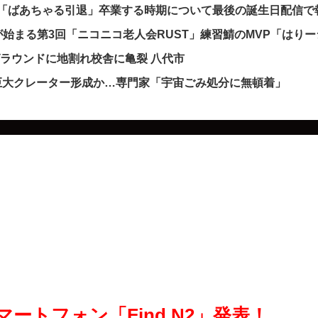
発表「ばあちゃる引退」卒業する時期について最後の誕生日配信
始まる第3回「ニコニコ老人会RUST」練習鯖のMVP「はりー
グラウンドに地割れ校舎に亀裂 八代市
し巨大クレーター形成か…専門家「宇宙ごみ処分に無頓着」
ートフォン「Find N2」発表！…