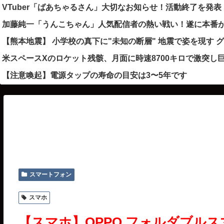
VTuber「ばあちゃるさん」大切なお知らせ！活動終了を
加藤純一「うんこちゃん」人気配信者の熱い戦い！遂に本番が
【熊本地震】 小学校の真下に"未知の断層" 地震で姿を現す 
米スペースXのロケット残骸、月面に時速8700キロで激突
【注意喚起】電源タップの寿命の目安は3〜5年です
スマートフォン
スマホ
【スマホ】OPPO フォルダブルスマ