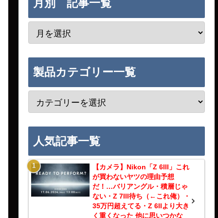
月別 記事一覧
製品カテゴリー一覧
人気記事一覧
【カメラ】Nikon「Z 6III」これ
が買わないヤツの理由予想
だ！…バリアングル・積層じゃ
ない・Z 7III待ち（←これ俺）・
35万円超えてる・Z 6IIより大き
く重くなった 他に思いつかな