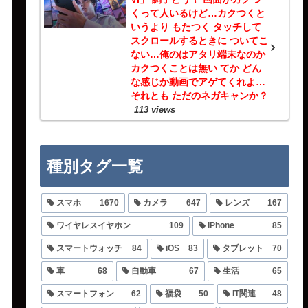
くって人いるけど…カクつくと
いうより もたつく タッチして
スクロールするときに ついてこ
ない…俺のはアタリ端末なのか
カクつくことは無い てか どん
な感じか動画でアゲてくれよ…
それとも ただのネガキャンか？
113 views
種別タグ一覧
スマホ
1670
カメラ
647
レンズ
167
ワイヤレスイヤホン
109
iPhone
85
スマートウォッチ
84
iOS
83
タブレット
70
車
68
自動車
67
生活
65
スマートフォン
62
福袋
50
IT関連
48