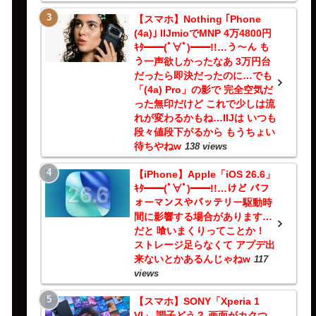
【スマホ】Nothing ｢Phone
(4a)｣ IIJmioでMNP 4万4800円
ｷﾀ━━(ﾟ∀ﾟ)━━!!…う～ん も
う一声欲しかったなあ 3万円台
だったら即決だったのに…でも
「(4a) Pro」の影で 完全空気だ
った無印だけど これで少しは流
れが変わるかもね…IIJは いつも
段々値段下がるから もうちょい
待ちやねw
138 views
【iPhone】Apple「iOS 26.6」
ｷﾀ━━(ﾟ∀ﾟ)━━!!…けど パフ
ォーマンスやバッテリー駆動時
間に影響する場合があります…
だと 喰いまくりってことか！
ストレージ足らなくて アプデ出
来ないとかあるんじゃねw
117
views
【スマホ】SONY「Xperia 1
VI」 調子どう？ 画面がカクつ