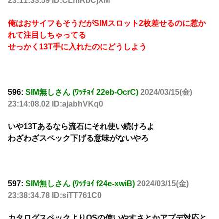
23:11:33.59 ID:CLmRbCjXM
俺はおサイフもそうだがSIMスロット2枚差せるのに惹か
れて注目しちゃってる
せっかく13T手に入れたのにどうしよう
596:
SIM無しさん (ﾜｯﾁｮｲ 22eb-OcrC)
2024/03/15(金)
23:14:08.02 ID:ajabhVKq0
いや13Tあるなら流石にそれ使い続けろよ
わざわざスペック下げる意味がないやろ
597:
SIM無しさん (ﾜｯﾁｮｲ f24e-xwiB)
2024/03/15(金)
23:38:34.78 ID:siTT761C0
カタログスペックよりOSの使いやすさとかアプデ対応と