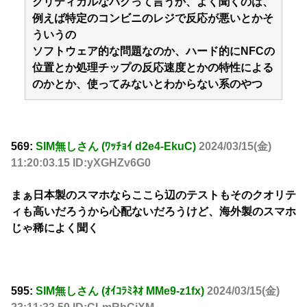
クリティカルなバグって言うか、よく聞くのは、
例えば特定のコンビニのレジで反応が悪いとかそ
ういうの
ソフトウェア的な問題なのか、ハード的にNFCの
位置とか処理チップの反応速度とかの特性による
のかとか、使ってみないとわからない系のやつ
569:
SIM無しさん (ﾜｯﾁｮｲ d2e4-EkuC)
2024/03/15(金)
11:20:03.15 ID:yXGHZv6G0
まぁ日本製のスマホならここら辺のテストもそのクオリテ
ィも高いだろうから心配ないだろうけど、海外製のスマホ
じゃ稀によく聞く
595:
SIM無しさん (ｵｲｺﾗﾐﾈｵ MMe9-z1fx)
2024/03/15(金)