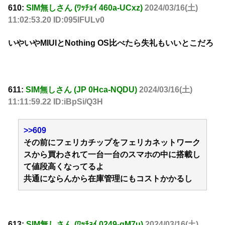
610:
SIM無しさん (ﾜｯﾁｮｲ 460a-UCxz)
2024/03/16(土)
11:02:53.20 ID:095lFULv0
いやいやMIUIとNothing OS比べたら失礼もいいとこだろ
611:
SIM無しさん (JP 0Hca-NQDU)
2024/03/16(土)
11:11:59.22 ID:iBpSi/Q3H
>>609
その前にフェリカチップをフェリカネットワーク
スから買わされて一台一台のスマホの中に搭載し
て値段高くなってるよ
共通にならんから在庫管理にもコストかかるし
613:
SIM無しさん (ﾜｯﾁｮｲ 0249-qM7u)
2024/03/16(土)