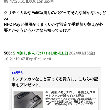
09:47:25.61 ID:Ou15nuaxM
クリティカルなFeliCa周りのバグってそんな聞かないけど
ね
NFC Payと併用がうまくいかず設定で手動切り替えが必
要とかそういうバグなら知ってるけど
566:
SIM無しさん (ﾜｯﾁｮｲ e14b-i1LZ)
2024/03/15(金)
10:21:19.47 ID:prFe1+de0
>>555
トンチンカンなこと言ってる貴方に、こちらの記
事をプレゼント。
今、外部メモリスロットを備えたスマ
ートフォンが減っている理由
近年のスマートフォンでは、Android端末でも
SDカードを使用できない機種も多く存在して
いる。比較的高価なスマートフォンにてSDカ
ード利用できない機種が多いが利用できなく
なる傾向にあるのか、少し掘り下げてみよう