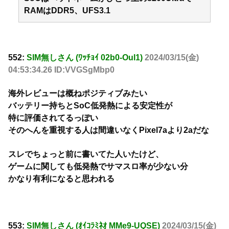
RAMはDDR5、UFS3.1
552:
SIM無しさん (ﾜｯﾁｮｲ 02b0-Oul1)
2024/03/15(金)
04:53:34.26 ID:VVGSgMbp0
海外レビューは概ねポジティブみたい
バッテリー持ちとSoC低発熱による安定性が
特に評価されてるっぽい
そのへんを重視する人は間違いなくPixel7aより2aだな
スレでちょっと前に書いてた人いたけど、
ゲームに関しても低発熱でサマスロ率が少ない分
かなり有利になると思われる
553:
SIM無しさん (ｵｲｺﾗﾐﾈｵ MMe9-UQSE)
2024/03/15(金)