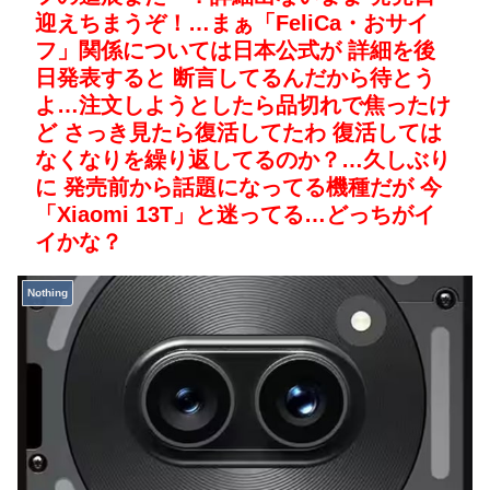
迎えちまうぞ！…まぁ「FeliCa・おサイ
フ」関係については日本公式が 詳細を後
日発表すると 断言してるんだから待とう
よ…注文しようとしたら品切れで焦ったけ
ど さっき見たら復活してたわ 復活しては
なくなりを繰り返してるのか？…久しぶり
に 発売前から話題になってる機種だが 今
「Xiaomi 13T」と迷ってる…どっちがイ
イかな？
Nothing