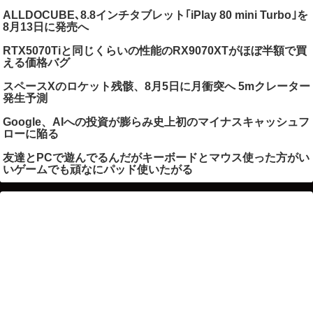
ALLDOCUBE､8.8インチタブレット｢iPlay 80 mini Turbo｣を
8月13日に発売へ
RTX5070Tiと同じくらいの性能のRX9070XTがほぼ半額で買
える価格バグ
スペースXのロケット残骸、8月5日に月衝突へ 5mクレーター
発生予測
Google、AIへの投資が膨らみ史上初のマイナスキャッシュフ
ローに陥る
友達とPCで遊んでるんだがキーボードとマウス使った方がい
いゲームでも頑なにパッド使いたがる