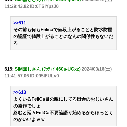
11:29:43.82 ID:6TSlYpzJ0
>>611
その前も何もFelicaで値段上がることと防水防塵
の認証で値段上がることになんの関係性もないだ
ろ
615:
SIM無しさん (ﾜｯﾁｮｲ 460a-UCxz)
2024/03/16(土)
11:41:57.06 ID:095lFULv0
>>613
よくいるFeliCa目の敵にしてる田舎のおじいさん
の発作でしょ
絡むと延々FeliCa不要論語り始めるからほっとく
のがいいよｗｗ