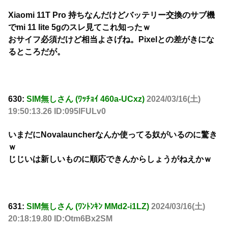
Xiaomi 11T Pro 持ちなんだけどバッテリー交換のサブ機
でmi 11 lite 5gのスレ見てこれ知ったｗ
おサイフ必須だけど相当よさげね。Pixelとの差がきにな
るところだが。
630:
SIM無しさん (ﾜｯﾁｮｲ 460a-UCxz)
2024/03/16(土)
19:50:13.26 ID:095lFULv0
いまだにNovalauncherなんか使ってる奴がいるのに驚き
ｗ
じじいは新しいものに順応できんからしょうがねえかｗ
631:
SIM無しさん (ﾜﾝﾄﾝｷﾝ MMd2-i1LZ)
2024/03/16(土)
20:18:19.80 ID:Otm6Bx2SM