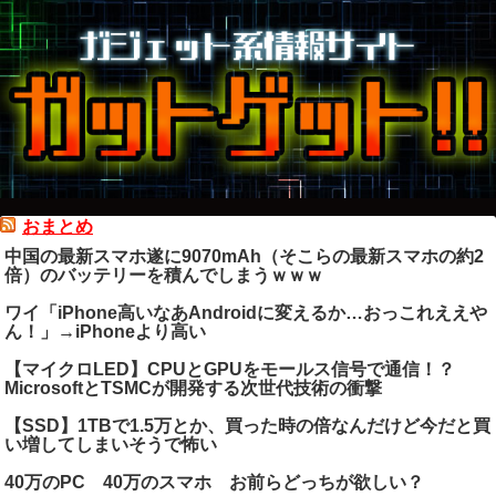
おまとめ
中国の最新スマホ遂に9070mAh（そこらの最新スマホの約2
倍）のバッテリーを積んでしまうｗｗｗ
ワイ「iPhone高いなあAndroidに変えるか…おっこれええや
ん！」→iPhoneより高い
【マイクロLED】CPUとGPUをモールス信号で通信！？
MicrosoftとTSMCが開発する次世代技術の衝撃
【SSD】1TBで1.5万とか、買った時の倍なんだけど今だと買
い増してしまいそうで怖い
40万のPC 40万のスマホ お前らどっちが欲しい？