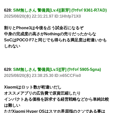
628:
SIM無しさん 警備員[Lv.4][新芽] (ﾜｯﾁｮｲ 9361-R7AD)
2025/08/20(水) 22:31:21.97 ID:1Hhfp71X0
割りとPhone3は今後を占う試金石になるぞ
中身の完成度の高さがNothingの売りだったからな
SoCはPOCO F7と同じでも得られる満足度は桁違いかも
しれない
629:
SIM無しさん 警備員[Lv.5][芽] (ﾜｯﾁｮｲ 5905-5gna)
2025/08/20(水) 23:38:25.30 ID:n65CCFis0
Xiaomiはロット数が桁違いだし
オススメアプリの広告費で原資圧縮したり
インパクトある価格を訴求する経営戦略などから単純比較
は難しい
ただXiaomi Hyper OSはスマホ界屈指のクソである事は