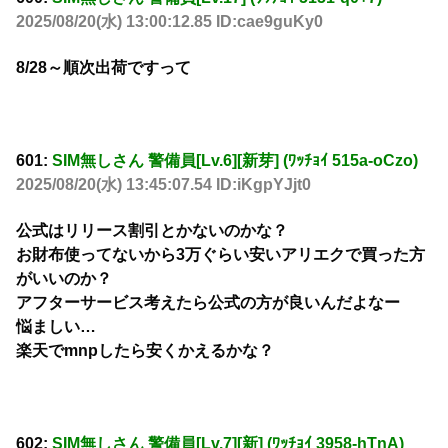
2025/08/20(水) 13:00:12.85 ID:cae9guKy0
8/28～順次出荷ですって
601:
SIM無しさん 警備員[Lv.6][新芽] (ﾜｯﾁｮｲ 515a-oCzo)
2025/08/20(水) 13:45:07.54 ID:iKgpYJjt0
公式はリリース割引とかないのかな？
お財布使ってないから3万ぐらい安いアリエクで買った方
がいいのか？
アフターサービス考えたら公式の方が良いんだよなー
悩ましい…
楽天でmnpしたら安くかえるかな？
602:
SIM無しさん 警備員[Lv.7][新] (ﾜｯﾁｮｲ 3958-hTnA)