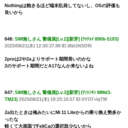
Nothingは飽きるほど端末乱発してないし、OSの評価も
良いから
646:
SIM無しさん 警備員[Lv.2][新芽] (ﾜｯﾁｮｲ 890b-5193)
2025/08/21(木) 12:58:37.89 ID:i8bUNSDf0
2proは2や2aよりサポート期間長いのかな
2のサポート期間だとA17なんか来ないよね
647:
SIM無しさん 警備員[Lv.3][新芽] (ﾜﾝﾄﾝｷﾝ MMd3-
TM23)
2025/08/21(木) 19:25:16.57 ID:0YO7+lqTM
2a出たときは俺みたいにMi 11 Liteからの乗り換え勢多か
ったな
軽くて大画面でFeliCaの選択肢少ないから