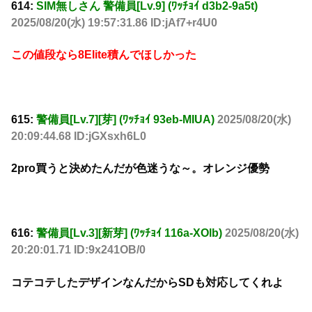
614:
SIM無しさん 警備員[Lv.9] (ﾜｯﾁｮｲ d3b2-9a5t)
2025/08/20(水) 19:57:31.86 ID:jAf7+r4U0
この値段なら8Elite積んでほしかった
615:
警備員[Lv.7][芽] (ﾜｯﾁｮｲ 93eb-MIUA)
2025/08/20(水)
20:09:44.68 ID:jGXsxh6L0
2pro買うと決めたんだが色迷うな～。オレンジ優勢
616:
警備員[Lv.3][新芽] (ﾜｯﾁｮｲ 116a-XOlb)
2025/08/20(水)
20:20:01.71 ID:9x241OB/0
コテコテしたデザインなんだからSDも対応してくれよ