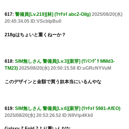
617:
警備員[Lv.219][林] (ﾜｯﾁｮｲ abc2-OiIg)
2025/08/20(水)
20:45:34.05 ID:VScbIpBu0
218gはちょいと重くねーか？
618:
SIM無しさん 警備員[Lv.3][新芽] (ﾜﾝﾐﾝｸﾞｸ MMd3-
TM23)
2025/08/20(水) 20:50:15.58 ID:uGRcNYVuM
このデザインと金額で買う奴本当にいるんやな
619:
SIM無しさん 警備員[Lv.6][新芽] (ﾜｯﾁｮｲ 5981-AfEO)
2025/08/20(水) 20:53:26.52 ID:N9Vtp4Kk0
Galaxy Z Fold 7より重いんだな