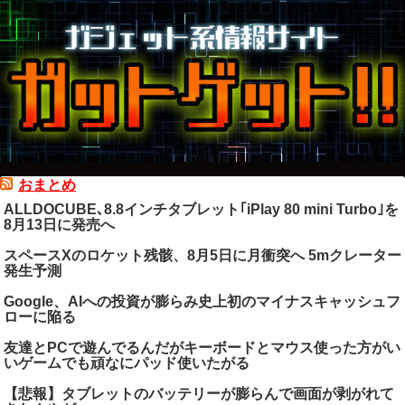
おまとめ
ALLDOCUBE､8.8インチタブレット｢iPlay 80 mini Turbo｣を
8月13日に発売へ
スペースXのロケット残骸、8月5日に月衝突へ 5mクレーター
発生予測
Google、AIへの投資が膨らみ史上初のマイナスキャッシュフ
ローに陥る
友達とPCで遊んでるんだがキーボードとマウス使った方がい
いゲームでも頑なにパッド使いたがる
【悲報】タブレットのバッテリーが膨らんで画面が剥がれて