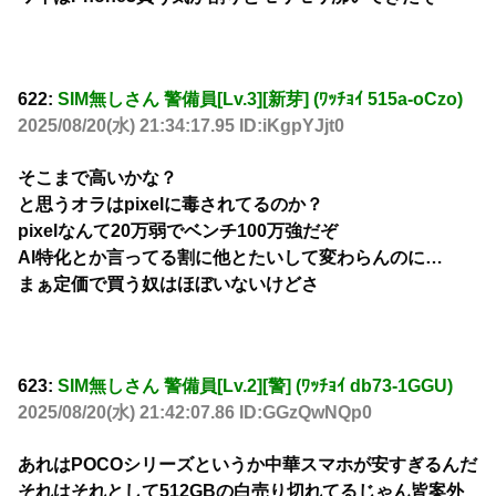
622:
SIM無しさん 警備員[Lv.3][新芽] (ﾜｯﾁｮｲ 515a-oCzo)
2025/08/20(水) 21:34:17.95 ID:iKgpYJjt0
そこまで高いかな？
と思うオラはpixelに毒されてるのか？
pixelなんて20万弱でベンチ100万強だぞ
Al特化とか言ってる割に他とたいして変わらんのに…
まぁ定価で買う奴はほぼいないけどさ
623:
SIM無しさん 警備員[Lv.2][警] (ﾜｯﾁｮｲ db73-1GGU)
2025/08/20(水) 21:42:07.86 ID:GGzQwNQp0
あれはPOCOシリーズというか中華スマホが安すぎるんだ
それはそれとして512GBの白売り切れてるじゃん皆案外