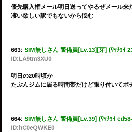
優先購入権メール明日送ってやるぜメール来
凄い欲しい訳でもないから悩む
663:
SIM無しさん 警備員[Lv.13][芽] (ﾜｯﾁｮｲ 23
ID:LA9tm3XU0
明日の20時頃か
たぶんジムに居る時間帯だけど張り付いてポ
664:
SIM無しさん 警備員[Lv.39] (ﾜｯﾁｮｲ ed58-
ID:hC0eQWKE0