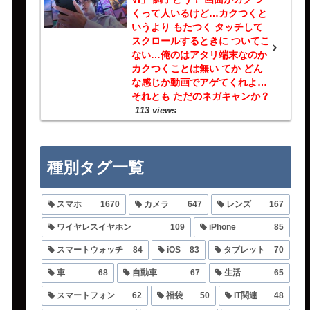
くって人いるけど…カクつくと
いうより もたつく タッチして
スクロールするときに ついてこ
ない…俺のはアタリ端末なのか
カクつくことは無い てか どん
な感じか動画でアゲてくれよ…
それとも ただのネガキャンか？
113 views
種別タグ一覧
スマホ
1670
カメラ
647
レンズ
167
ワイヤレスイヤホン
109
iPhone
85
スマートウォッチ
84
iOS
83
タブレット
70
車
68
自動車
67
生活
65
スマートフォン
62
福袋
50
IT関連
48