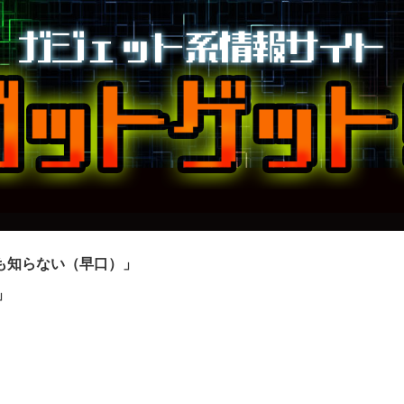
も知らない（早口）」
」