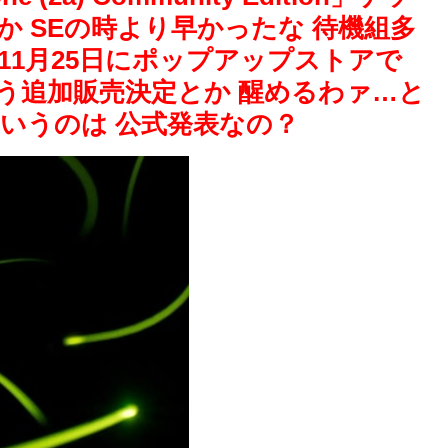
か SEの時より早かったな 待機組多
11月25日にポップアップストアで
う追加販売決定とか 醒めるわァ…と
るというのは 公式発表なの？