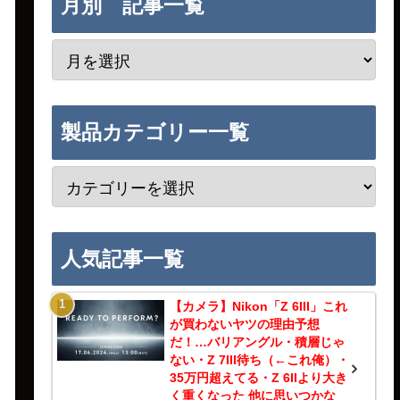
月別 記事一覧
製品カテゴリー一覧
人気記事一覧
【カメラ】Nikon「Z 6III」これ
が買わないヤツの理由予想
だ！…バリアングル・積層じゃ
ない・Z 7III待ち（←これ俺）・
35万円超えてる・Z 6IIより大き
く重くなった 他に思いつかな