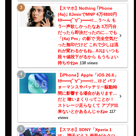
【スマホ】Nothing ｢Phone
(4a)｣ IIJmioでMNP 4万4800円
ｷﾀ━━(ﾟ∀ﾟ)━━!!…う～ん も
う一声欲しかったなあ 3万円台
だったら即決だったのに…でも
「(4a) Pro」の影で 完全空気だ
った無印だけど これで少しは流
れが変わるかもね…IIJは いつも
段々値段下がるから もうちょい
待ちやねw
138 views
【iPhone】Apple「iOS 26.6」
ｷﾀ━━(ﾟ∀ﾟ)━━!!…けど パフ
ォーマンスやバッテリー駆動時
間に影響する場合があります…
だと 喰いまくりってことか！
ストレージ足らなくて アプデ出
来ないとかあるんじゃねw
117
views
【スマホ】SONY「Xperia 1
VI」 調子どう？ 画面がカクつ