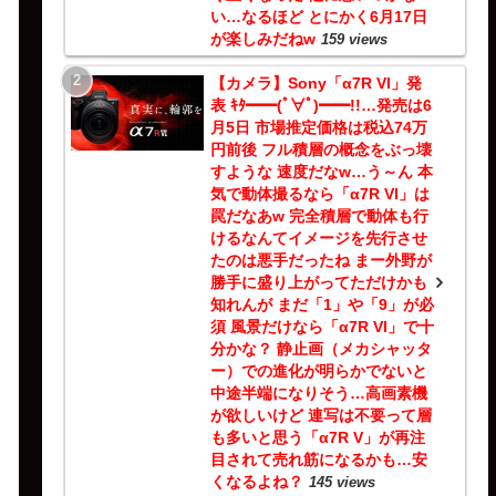
い…なるほど とにかく6月17日
が楽しみだねw
159 views
【カメラ】Sony「α7R VI」発
表 ｷﾀ━━(ﾟ∀ﾟ)━━!!…発売は6
月5日 市場推定価格は税込74万
円前後 フル積層の概念をぶっ壊
すような 速度だなw…う～ん 本
気で動体撮るなら「α7R VI」は
罠だなあw 完全積層で動体も行
けるなんてイメージを先行させ
たのは悪手だったね まー外野が
勝手に盛り上がってただけかも
知れんが まだ「1」や「9」が必
須 風景だけなら「α7R VI」で十
分かな？ 静止画（メカシャッタ
ー）での進化が明らかでないと
中途半端になりそう…高画素機
が欲しいけど 連写は不要って層
も多いと思う「α7R V」が再注
目されて売れ筋になるかも…安
くなるよね？
145 views