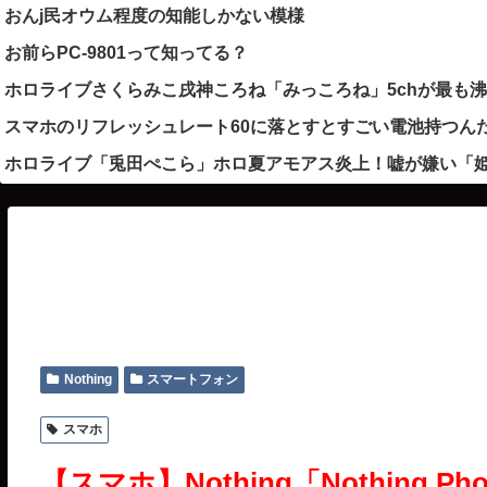
おんj民オウム程度の知能しかない模様
お前らPC-9801って知ってる？
ホロライブさくらみこ戌神ころね「みっころね」5chが最も
スマホのリフレッシュレート60に落とすとすごい電池持つん
ホロライブ「兎田ぺこら」ホロ夏アモアス炎上！嘘が嫌い「
Nothing
スマートフォン
スマホ
【スマホ】Nothing「Nothing Phone