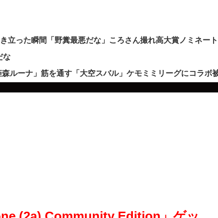
沸き立った瞬間「野糞最悪だな」ころさん撮れ高大賞ノミネー
だな
姫森ルーナ」筋を通す「大空スバル」ケモミミリーグにコラボ
 (2a) Community Edition」ゲッ