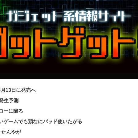
｣を8月13日に発売へ
ー発生予測
フローに陥る
いゲームでも頑なにパッド使いたがる
きたんやが