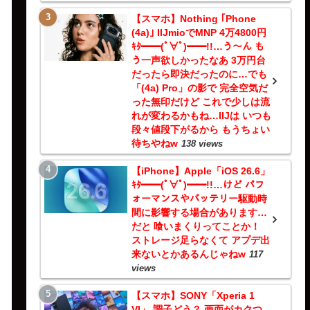
【スマホ】Nothing ｢Phone
(4a)｣ IIJmioでMNP 4万4800円
ｷﾀ━━(ﾟ∀ﾟ)━━!!…う～ん も
う一声欲しかったなあ 3万円台
だったら即決だったのに…でも
「(4a) Pro」の影で 完全空気だ
った無印だけど これで少しは流
れが変わるかもね…IIJは いつも
段々値段下がるから もうちょい
待ちやねw
138 views
【iPhone】Apple「iOS 26.6」
ｷﾀ━━(ﾟ∀ﾟ)━━!!…けど パフ
ォーマンスやバッテリー駆動時
間に影響する場合があります…
だと 喰いまくりってことか！
ストレージ足らなくて アプデ出
来ないとかあるんじゃねw
117
views
【スマホ】SONY「Xperia 1
VI」 調子どう？ 画面がカクつ