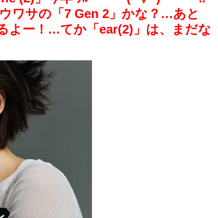
ウワサの「7 Gen 2」かな？…あと
ー！…てか「ear(2)」は、まだな