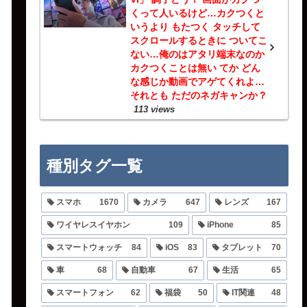
くって人いるけど…カクつくと
いうより もたつく タッチして
スクロールするときに ついてこ
ない…俺のはアタリ端末なのか
カクつくことは無い てか どん
な感じか動画でアゲてくれよ…
それとも ただのネガキャンか？
113 views
種別タグ一覧
スマホ
1670
カメラ
647
レンズ
167
ワイヤレスイヤホン
109
iPhone
85
スマートウォッチ
84
iOS
83
タブレット
70
車
68
自動車
67
生活
65
スマートフォン
62
福袋
50
IT関連
48