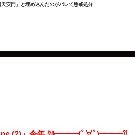
六四天安門」と埋め込んだのがバレて懲戒処分
one (2)」今年 ｸﾙ━━━(ﾟ∀ﾟ)━━━⁈