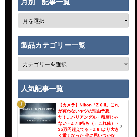
月別 記事一覧
製品カテゴリー一覧
人気記事一覧
【カメラ】Nikon「Z 6III」これ
が買わないヤツの理由予想
だ！…バリアングル・積層じゃ
ない・Z 7III待ち（←これ俺）・
35万円超えてる・Z 6IIより大き
く重くなった 他に思いつかな