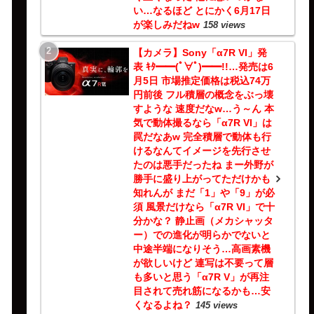
い…なるほど とにかく6月17日
が楽しみだねw
158 views
【カメラ】Sony「α7R VI」発
表 ｷﾀ━━(ﾟ∀ﾟ)━━!!…発売は6
月5日 市場推定価格は税込74万
円前後 フル積層の概念をぶっ壊
すような 速度だなw…う～ん 本
気で動体撮るなら「α7R VI」は
罠だなあw 完全積層で動体も行
けるなんてイメージを先行させ
たのは悪手だったね まー外野が
勝手に盛り上がってただけかも
知れんが まだ「1」や「9」が必
須 風景だけなら「α7R VI」で十
分かな？ 静止画（メカシャッタ
ー）での進化が明らかでないと
中途半端になりそう…高画素機
が欲しいけど 連写は不要って層
も多いと思う「α7R V」が再注
目されて売れ筋になるかも…安
くなるよね？
145 views