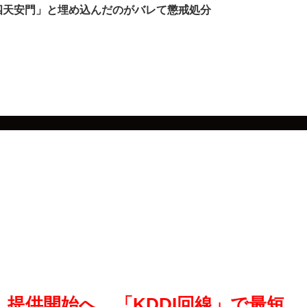
六四天安門」と埋め込んだのがバレて懲戒処分
IM」提供開始へ…「KDDI回線」で最短