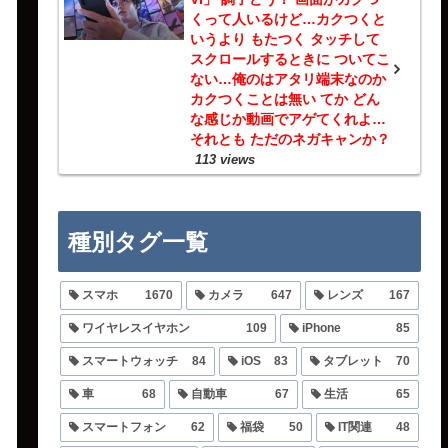
くって人いるけど…カクつくと
いうより もたつく タッチして
スクロールするときに ついてこ
ない…俺のはアタリ端末なのか
カクつくことは無い てか どん
な感じか動画でアゲてくれよ…
それとも ただのネガキャンか？
113 views
種別タグ一覧
スマホ
1670
カメラ
647
レンズ
167
ワイヤレスイヤホン
109
iPhone
85
スマートウォッチ
84
iOS
83
タブレット
70
車
68
自動車
67
生活
65
スマートフォン
62
福袋
50
IT関連
48