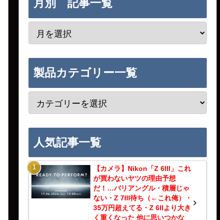
月別 記事一覧
製品カテゴリー一覧
人気記事一覧
【カメラ】Nikon「Z 6III」これ
が買わないヤツの理由予想
だ！…バリアングル・積層じゃ
ない・Z 7III待ち（←これ俺）・
35万円超えてる・Z 6IIより大き
く重くなった 他に思いつかな