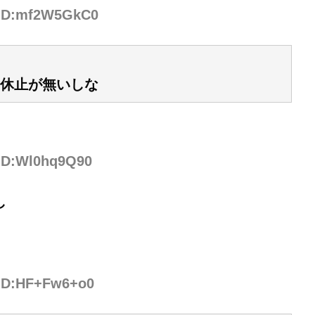
7 ID:mf2W5GkC0
休止が無いしな
 ID:Wl0hq9Q90
し
 ID:HF+Fw6+o0