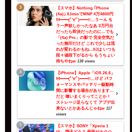
【スマホ】Nothing ｢Phone
(4a)｣ IIJmioでMNP 4万4800円
ｷﾀ━━(ﾟ∀ﾟ)━━!!…う～ん も
う一声欲しかったなあ 3万円台
だったら即決だったのに…でも
「(4a) Pro」の影で 完全空気だ
った無印だけど これで少しは流
れが変わるかもね…IIJは いつも
段々値段下がるから もうちょい
待ちやねw
138 views
【iPhone】Apple「iOS 26.6」
ｷﾀ━━(ﾟ∀ﾟ)━━!!…けど パフ
ォーマンスやバッテリー駆動時
間に影響する場合があります…
だと 喰いまくりってことか！
ストレージ足らなくて アプデ出
来ないとかあるんじゃねw
117
views
【スマホ】SONY「Xperia 1
VI」 調子どう？ 画面がカクつ