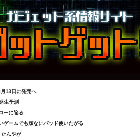
｣を8月13日に発売へ
ー発生予測
フローに陥る
いゲームでも頑なにパッド使いたがる
きたんやが