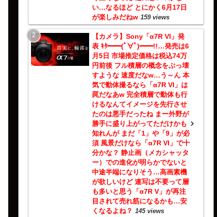
い…なるほど とにかく6月17日
が楽しみだねw
159 views
【カメラ】Sony「α7R VI」発
表 ｷﾀ━━(ﾟ∀ﾟ)━━!!…発売は6
月5日 市場推定価格は税込74万
円前後 フル積層の概念をぶっ壊
すような 速度だなw…う～ん 本
気で動体撮るなら「α7R VI」は
罠だなあw 完全積層で動体も行
けるなんてイメージを先行させ
たのは悪手だったね まー外野が
勝手に盛り上がってただけかも
知れんが まだ「1」や「9」が必
須 風景だけなら「α7R VI」で十
分かな？ 静止画（メカシャッタ
ー）での進化が明らかでないと
中途半端になりそう…高画素機
が欲しいけど 連写は不要って層
も多いと思う「α7R V」が再注
目されて売れ筋になるかも…安
くなるよね？
145 views