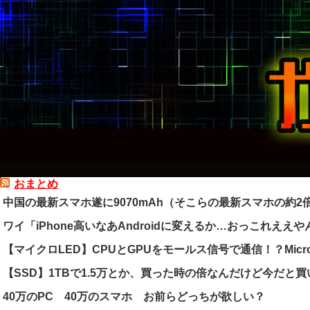
おまとめ
中国の最新スマホ遂に9070mAh（そこらの最新スマホの約
ワイ「iPhone高いなあAndroidに変えるか…おっこれええや
【マイクロLED】CPUとGPUをモールス信号で通信！？Micr
【SSD】1TBで1.5万とか、買った時の倍なんだけど今だと
40万のPC 40万のスマホ お前らどっちが欲しい？