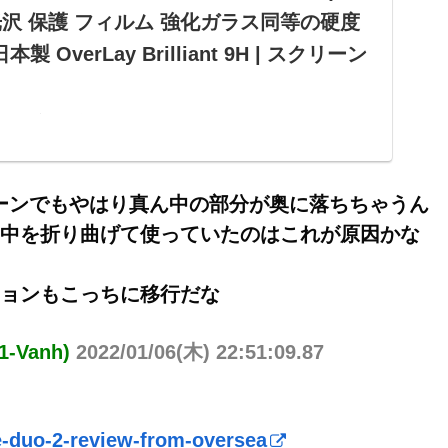
 光沢 保護 フィルム 強化ガラス同等の硬度
 OverLay Brilliant 9H | スクリーン
Duo 2 液晶保護シート (左右セット) 用 PET製 光沢 保
等の硬度 高硬度9H素材採用 日本製 OverLay
スクリーンプロテクターストアでいつでもお買い得。当日お急
け可能です。アマゾン配送商品は、通常配...
ーンでもやはり真ん中の部分が奥に落ちちゃうん
真ん中を折り曲げて使っていたのはこれが原因かな
ージョンもこっちに移行だな
Vanh)
2022/01/06(木) 22:51:09.87
e-duo-2-review-from-oversea