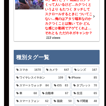
くって人いるけど…カクつくと
いうより もたつく タッチして
スクロールするときに ついてこ
ない…俺のはアタリ端末なのか
カクつくことは無い てか どん
な感じか動画でアゲてくれよ…
それとも ただのネガキャンか？
113 views
種別タグ一覧
スマホ
1670
カメラ
647
レンズ
167
ワイヤレスイヤホン
109
iPhone
85
スマートウォッチ
84
iOS
83
タブレット
70
車
68
自動車
67
生活
65
スマートフォン
62
福袋
50
IT関連
48