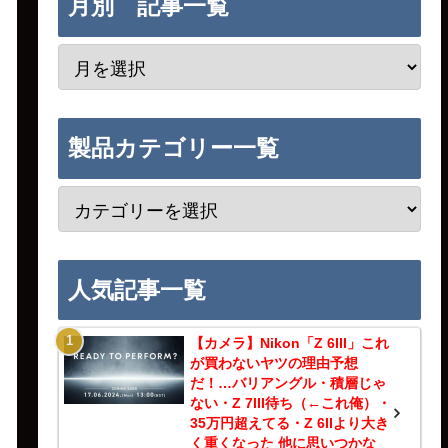
月別 記事一覧
製品カテゴリー一覧
人気記事一覧
【カメラ】Nikon「Z 6III」これ
が買わないヤツの理由予想
だ！…バリアングル・積層じゃ
ない・Z 7III待ち（←これ俺）・
35万円超えてる・Z 6IIより大き
く重くなった 他に思いつかな