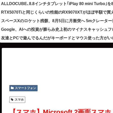
ALLDOCUBE､8.8インチタブレット｢iPlay 80 mini Turbo
RTX5070Tiと同じくらいの性能のRX9070XTがほぼ半額で
スペースXのロケット残骸、8月5日に月衝突へ 5mクレータ
Google、AIへの投資が膨らみ史上初のマイナスキャッシュ
友達とPCで遊んでるんだがキーボードとマウス使った方がい
スマートフォン
スマホ
【スマホ】Microsoft 2画面スマホ「