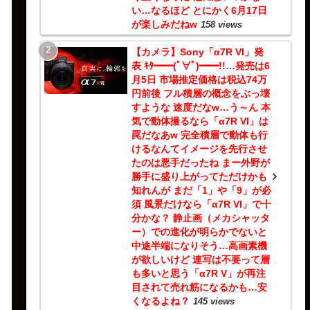
い…なるほど とにかく6月17日
が楽しみだねw
158 views
【カメラ】Sony「α7R VI」発
表 ｷﾀ━━(ﾟ∀ﾟ)━━!!…発売は6
月5日 市場推定価格は税込74万
円前後 フル積層の概念をぶっ壊
すような 速度だなw…う～ん 本
気で動体撮るなら「α7R VI」は
罠だなあw 完全積層で動体も行
けるなんてイメージを先行させ
たのは悪手だったね まー外野が
勝手に盛り上がってただけかも
知れんが まだ「1」や「9」が必
須 風景だけなら「α7R VI」で十
分かな？ 静止画（メカシャッタ
ー）での進化が明らかでないと
中途半端になりそう…高画素機
が欲しいけど 連写は不要って層
も多いと思う「α7R V」が再注
目されて売れ筋になるかも…安
くなるよね？
145 views