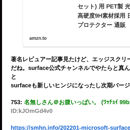
セット) 用 PET製
高硬度9H素材採用 日本製
プロテクター 通販
ミヤビックス Surface 
amzn.to
護 フィルム 強化ガラス同
Brilliant 9Hが
ぎ便対象商品は、当日お届
著名レビュアー記事見たけど、エッジスクリ
だね。surface公式チャンネルでやたらと
と
surfaceも新しいヒンジになったし次期バ
753:
名無しさん＠お腹いっぱい。 (ﾜｯﾁｮｲ 99b1-
ID:kJOmGd4v0
https://smhn.info/202201-microsoft-surfac