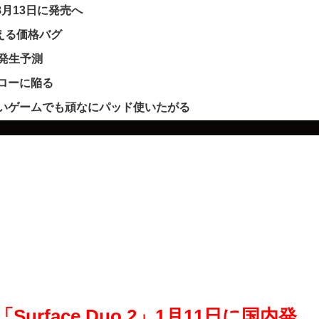
｣を8月13日に発売へ
買える価格バグ
ー発生予測
フローに陥る
いゲームでも頑なにパッド使いたがる
Surface Duo 2」1月11日に国内発