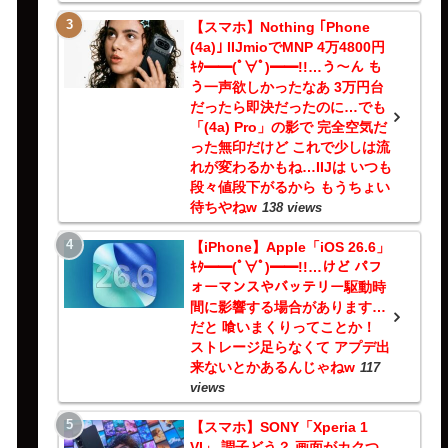
【スマホ】Nothing ｢Phone
(4a)｣ IIJmioでMNP 4万4800円
ｷﾀ━━(ﾟ∀ﾟ)━━!!…う～ん も
う一声欲しかったなあ 3万円台
だったら即決だったのに…でも
「(4a) Pro」の影で 完全空気だ
った無印だけど これで少しは流
れが変わるかもね…IIJは いつも
段々値段下がるから もうちょい
待ちやねw
138 views
【iPhone】Apple「iOS 26.6」
ｷﾀ━━(ﾟ∀ﾟ)━━!!…けど パフ
ォーマンスやバッテリー駆動時
間に影響する場合があります…
だと 喰いまくりってことか！
ストレージ足らなくて アプデ出
来ないとかあるんじゃねw
117
views
【スマホ】SONY「Xperia 1
VI」 調子どう？ 画面がカクつ