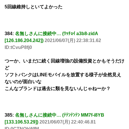
5回線維持しといてよかった
384:
名無しさんに接続中… (ﾜｯﾁｮｲ a3b8-zidA
[126.186.204.242])
2021/06/07(月) 22:38:31.62
ID:tCvuP8fj0
つーか、いまだに続く回線増強の設備投資とかもそうだけ
ど
ソフトバンクはLINEモバイルを放置する様子が全然見え
ないのが面白いな
こんなブランドは過去に類を見ないんじゃねーか？
385:
名無しさんに接続中… (ﾃﾃﾝﾃﾝﾃﾝ MM7f-i8YB
[133.106.53.29])
2021/06/07(月) 22:40:46.81
ID:0CTNQbWfM