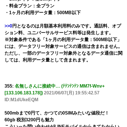
・料金プラン：全プラン
・1ヶ月の利用データ量：500MB以下
>>0
円となるのは月額基本利用料のみです。通話料、オプ
ション料、ユニバーサルサービス料等は発生します。
※対象条件である「1ヶ月の利用データ量：500MB以下」
には、データフリー対象サービスの通信は含まれません。
ただし、一部のデータフリー対象外となるデータ通信に関
しては、利用データ量として含まれます。
355:
名無しさんに接続中… (ﾃﾃﾝﾃﾝﾃﾝ MM7f-Wnv+
[133.106.183.178])
2021/06/07(月) 19:55:42.57
ID:M1dUkeEQM
500mbまで0円て、かつての0SIMみたいな値段だ！
60gb 税別3200円も魅力
こういった問い合わせがLINEモバイルからきてたからい