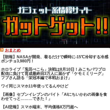
おまとめ
【朗報】NASAが開発、着るだけで瞬時に-15℃冷却する冷感
ポンチョ3,980円！
ホロライブ「兎田ぺこら」決戦は8月10日！みこちパワプロ
配信に負けて育成最終回3万人に届かず「ケモミミリーグ」
フブさん語る「栄冠本編で本戦おまけ」
ワイ同じスマホ11年使ってるんやけど
【画像】セブンイレブンのバイト「AIにちいかわの画像を食
わせてっと………できた！」
【AI悲報】スマホ端末、平均価格8万円超へ