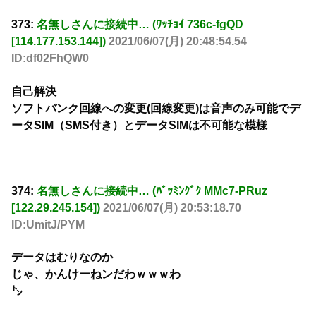
373:
名無しさんに接続中… (ﾜｯﾁｮｲ 736c-fgQD
[114.177.153.144])
2021/06/07(月) 20:48:54.54
ID:df02FhQW0
自己解決
ソフトバンク回線への変更(回線変更)は音声のみ可能でデ
ータSIM（SMS付き）とデータSIMは不可能な模様
374:
名無しさんに接続中… (ﾊﾞｯﾐﾝｸﾞｸ MMc7-PRuz
[122.29.245.154])
2021/06/07(月) 20:53:18.70
ID:UmitJ/PYM
データはむりなのか
じゃ、かんけーねンだわｗｗｗわ
㌧