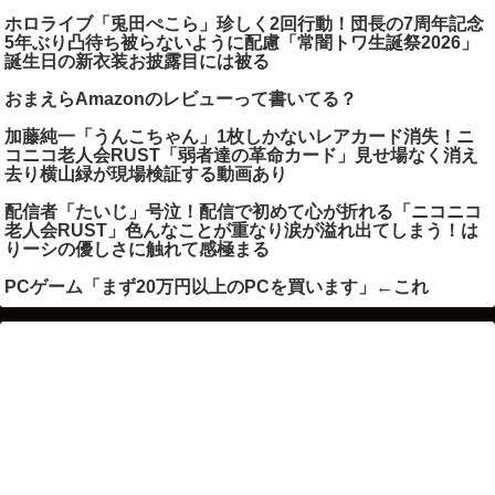
ホロライブ「兎田ぺこら」珍しく2回行動！団長の7周年記念
5年ぶり凸待ち被らないように配慮「常闇トワ生誕祭2026」
誕生日の新衣装お披露目には被る
おまえらAmazonのレビューって書いてる？
加藤純一「うんこちゃん」1枚しかないレアカード消失！ニ
コニコ老人会RUST「弱者達の革命カード」見せ場なく消え
去り横山緑が現場検証する動画あり
配信者「たいじ」号泣！配信で初めて心が折れる「ニコニコ
老人会RUST」色んなことが重なり涙が溢れ出てしまう！は
りーシの優しさに触れて感極まる
PCゲーム「まず20万円以上のPCを買います」←これ