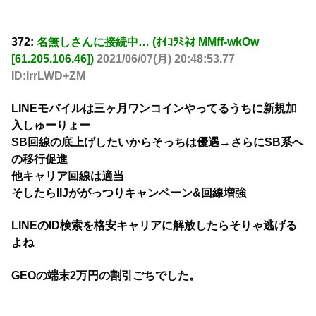
372:
名無しさんに接続中… (ｵｲｺﾗﾐﾈｵ MMff-wkOw
[61.205.106.46])
2021/06/07(月) 20:48:53.77
ID:IrrLWD+ZM
LINEモバイルは三ヶ月ワンコインやってるうちに新規加
入しゅーりょー
SB回線の底上げしたいからそっちは優遇→さらにSB系へ
の移行促進
他キャリア回線は適当
そしたらIIJががっつりキャンペーン&回線増強
LINEのID検索を格安キャリアに解放したらそりゃ逃げる
よね
GEOの端末2万円の割引ごちでした。