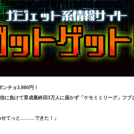
ンチョ3,980円！
配信に負けて育成最終回3万人に届かず「ケモミミリーグ」フブ
わせてっと………できた！」