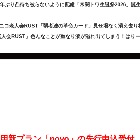
5年ぶり凸待ち被らないように配慮「常闇トワ生誕祭2026」誕
ニコ老人会RUST「弱者達の革命カード」見せ場なく消え去り
人会RUST」色んなことが重なり涙が溢れ出てしまう！はり
用新プラン「povo」の先行申込受付