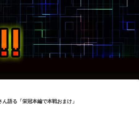
さん語る「栄冠本編で本戦おまけ」