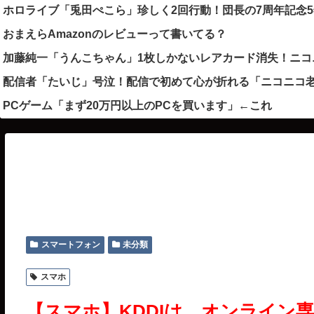
ホロライブ「兎田ぺこら」珍しく2回行動！団長の7周年記念
おまえらAmazonのレビューって書いてる？
加藤純一「うんこちゃん」1枚しかないレアカード消失！ニコ
配信者「たいじ」号泣！配信で初めて心が折れる「ニコニコ老
PCゲーム「まず20万円以上のPCを買います」←これ
スマートフォン
未分類
スマホ
【スマホ】KDDIは、オンライン専