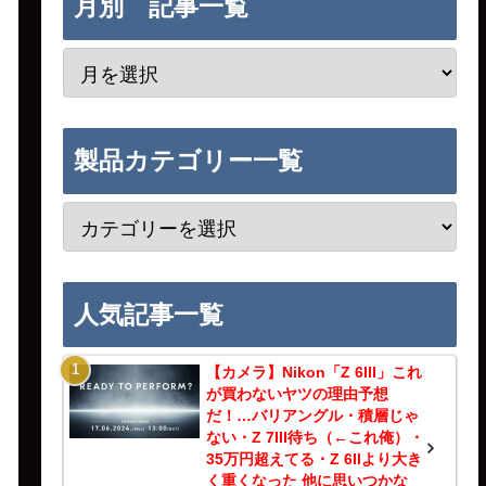
月別 記事一覧
製品カテゴリー一覧
人気記事一覧
【カメラ】Nikon「Z 6III」これ
が買わないヤツの理由予想
だ！…バリアングル・積層じゃ
ない・Z 7III待ち（←これ俺）・
35万円超えてる・Z 6IIより大き
く重くなった 他に思いつかな