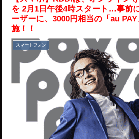
を 2月1日午後4時スタート…事
ーザーに、3000円相当の「au 
施！！
スマートフォン