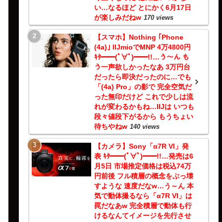
い…なるほど とにかく6月17日
が楽しみだねw
170 views
【スマホ】Nothing ｢Phone
(4a)｣ IIJmioでMNP 4万4800円
ｷﾀ━━(ﾟ∀ﾟ)━━!!…う～ん も
う一声欲しかったなあ 3万円台
だったら即決だったのに…でも
「(4a) Pro」の影で 完全空気だ
った無印だけど これで少しは流
れが変わるかもね…IIJは いつも
段々値段下がるから もうちょい
待ちやねw
140 views
【カメラ】Sony「α7R VI」発
表 ｷﾀ━━(ﾟ∀ﾟ)━━!!…発売は6
月5日 市場推定価格は税込74万
円前後 フル積層の概念をぶっ壊
すような 速度だなw…う～ん 本
気で動体撮るなら「α7R VI」は
罠だなあw 完全積層で動体も行
けるなんてイメージを先行させ