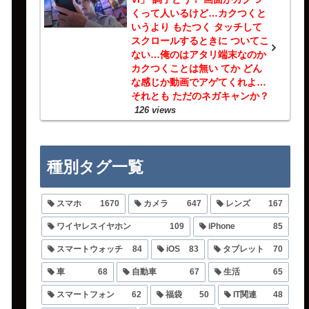
くって人いるけど…カクつくと
いうより もたつく タッチして
スクロールするときに ついてこ
ない…俺のはアタリ端末なのか
カクつくことは無い てか どん
な感じか動画でアゲてくれよ…
それとも ただのネガキャンか？
126 views
種別タグ一覧
スマホ
1670
カメラ
647
レンズ
167
ワイヤレスイヤホン
109
iPhone
85
スマートウォッチ
84
iOS
83
タブレット
70
車
68
自動車
67
生活
65
スマートフォン
62
福袋
50
IT関連
48