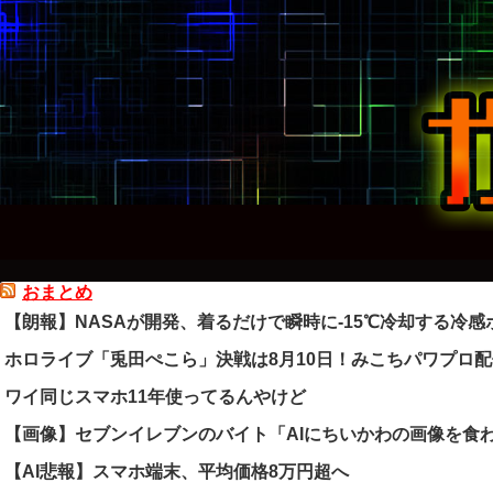
おまとめ
【朗報】NASAが開発、着るだけで瞬時に-15℃冷却する冷感ポ
ホロライブ「兎田ぺこら」決戦は8月10日！みこちパワプロ
ワイ同じスマホ11年使ってるんやけど
【画像】セブンイレブンのバイト「AIにちいかわの画像を食
【AI悲報】スマホ端末、平均価格8万円超へ