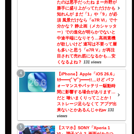
たのは悪手だったね まー外野が
勝手に盛り上がってただけかも
知れんが まだ「1」や「9」が必
須 風景だけなら「α7R VI」で十
分かな？ 静止画（メカシャッタ
ー）での進化が明らかでないと
中途半端になりそう…高画素機
が欲しいけど 連写は不要って層
も多いと思う「α7R V」が再注
目されて売れ筋になるかも…安
くなるよね？
131 views
【iPhone】Apple「iOS 26.6」
ｷﾀ━━(ﾟ∀ﾟ)━━!!…けど パフ
ォーマンスやバッテリー駆動時
間に影響する場合があります…
だと 喰いまくりってことか！
ストレージ足らなくて アプデ出
来ないとかあるんじゃねw
131
views
【スマホ】SONY「Xperia 1
VI」 調子どう？ 画面がカクつ