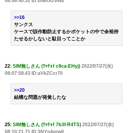
08:06:40.32 ID:o/iBOUSWa
>>16
サンクス
ケースで誤作動防止するかポケットの中で余裕持
たせるかしないと駄目ってことか
22:
SIM無しさん (ﾜｯﾁｮｲ c9ca-EHyj)
2022/07/27(水)
08:07:58.43 ID:aVkZCcr70
>>20
結構な問題が発覚したな
25:
SIM無しさん (ﾜｯﾁｮｲ 7b3f-R4TS)
2022/07/27(水)
08:10:21.71 ID:3NYn4grw0