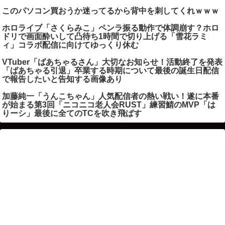
このパソコン買おうか迷ってるから背中を刺してくれｗｗｗ
ホロライブ「さくらみこ」ペンラ振る動作で体調崩す？ホロ
ドリで画面酔いして凸待ち1時間で切り上げる「雪花ラミ
ィ」コラボ配信に向けてゆっくり休む
VTuber「ばあちゃるさん」大切なお知らせ！活動終了を発表
「ばあちゃる引退」卒業する時期について最後の誕生日配信
で報告したいと告知する画像あり
加藤純一「うんこちゃん」人気配信者の熱い戦い！遂に本番
が始まる第3回「ニコニコ老人会RUST」練習鯖のMVP「は
りーシ」最後に全てのTCを吹き飛ばす