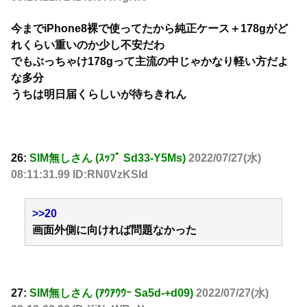
今までiPhone8裸で使ってたから純正ケース＋178gがど
れくらい重いのか少し不安だわ
でもぶっちゃけ178gって主流の中じゃかなり軽い方だよ
な多分
うちは明日届くらしいが待ちきれん
26:
SIM無しさん (ｽｯﾌﾟ Sd33-Y5Ms)
2022/07/27(水)
08:11:31.99 ID:RN0VzKSId
>>20
画面外側に向ければ問題なかった
27:
SIM無しさん (ｱｳｱｳｳｰ Sa5d-+d09)
2022/07/27(水)