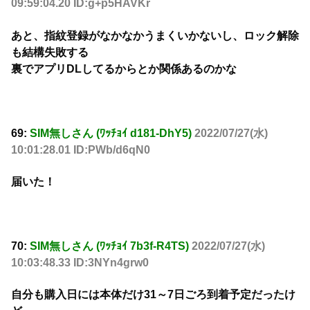
09:59:04.20 ID:g+p5HAVKr
あと、指紋登録がなかなかうまくいかないし、ロック解除
も結構失敗する
裏でアプリDLしてるからとか関係あるのかな
69:
SIM無しさん (ﾜｯﾁｮｲ d181-DhY5)
2022/07/27(水)
10:01:28.01 ID:PWb/d6qN0
届いた！
70:
SIM無しさん (ﾜｯﾁｮｲ 7b3f-R4TS)
2022/07/27(水)
10:03:48.33 ID:3NYn4grw0
自分も購入日には本体だけ31～7日ごろ到着予定だったけ