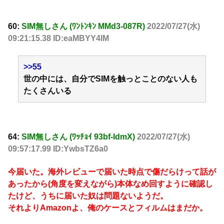
60:
SIM無しさん (ﾜﾝﾄﾝｷﾝ MMd3-087R)
2022/07/27(水)
09:21:15.38 ID:eaMBYY4lM
>>55
世の中には、自分でSIMを触っとことのない人も
たくさんいる
64:
SIM無しさん (ﾜｯﾁｮｲ 93bf-IdmX)
2022/07/27(水)
09:57:17.99 ID:YwbsTZ6a0
今届いた。海外レビューで届いた時点で傷だらけって話が
あったから(角度を変えながら)本体なめ回すように確認し
たけど、うちに届いた奴は問題ないようだ。
それよりAmazonよ、俺のケースとフィルムはまだか。