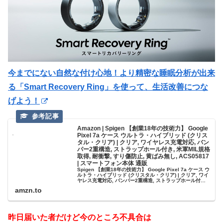
今までにない自然な付け心地！より精密な睡眠分析が出来
る「Smart Recovery Ring」を使って、生活改善につな
げよう！
Amazon | Spigen 【創業18年の技術力】 Google
Pixel 7a ケース ウルトラ・ハイブリッド (クリス
タル・クリア) | クリア, ワイヤレス充電対応, バン
パー2重構造, ストラップホール付き, 米軍MIL規格
取得, 耐衝撃, すり傷防止, 黄ばみ無し, ACS05817
| スマートフォン本体 通販
Spigen 【創業18年の技術力】 Google Pixel 7a ケース ウ
ルトラ・ハイブリッド (クリスタル・クリア) | クリア, ワイ
ヤレス充電対応, バンパー2重構造, ストラップホール付き,
米軍MIL規格取得, 耐衝撃, すり傷防止, 黄ばみ無し,
amzn.to
ACS05817がスマートフォン本体ストアでいつでもお...
昨日届いた者だけど今のところ不具合は