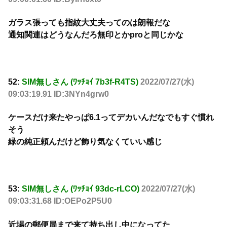
ガラス張っても指紋大丈夫ってのは朗報だな
通知関連はどうなんだろ無印とかproと同じかな
52:
SIM無しさん (ﾜｯﾁｮｲ 7b3f-R4TS)
2022/07/27(水)
09:03:19.91 ID:3NYn4grw0
ケースだけ来たやっぱ6.1ってデカいんだなでもすぐ慣れ
そう
緑の純正頼んだけど飾り気なくていい感じ
53:
SIM無しさん (ﾜｯﾁｮｲ 93dc-rLCO)
2022/07/27(水)
09:03:31.68 ID:OEPo2P5U0
近場の郵便局まで来て持ち出し中になってた