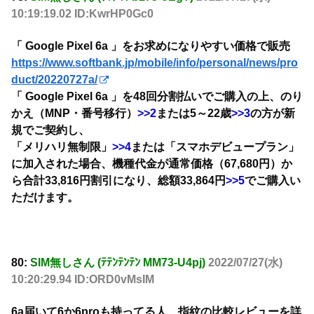
10:19:19.02 ID:KwrHP0Gc0
「 Google Pixel 6a 」をお求めになりやすい価格で販売
https://www.softbank.jp/mobile/info/personal/news/pro
duct/20220727a/
「 Google Pixel 6a 」を48回分割払いでご購入の上、のり
かえ（MNP・番号移行）
>>2
または5～22歳
>>3
の方が新
規でご契約し、
「メリハリ無制限」
>>4
または「スマホデビュープラン」
に加入された場合、機種代金が通常価格（67,680円）か
ら合計33,816円割引になり、総額33,864円
>>5
でご購入い
ただけます。
80:
SIM無しさん (ﾃﾃﾝﾃﾝﾃﾝ MM73-U4pj)
2022/07/27(水)
10:20:29.94 ID:ORD0vMsIM
6a届いて6か6proも持ってる人、指紋の比較レビューを詳