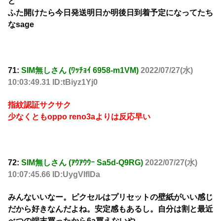
ど
ふた開けたら今日発送明日か明後日到着予定になってたち
なsage
71:
SIM無しさん (ﾜｯﾁｮｲ 6958-m1VM)
2022/07/27(水)
10:03:49.31 ID:tBiyz1Yj0
指紋認証サクサク
少なくともoppo reno3aよりは反応早い
72:
SIM無しさん (ｱｳｱｳｳｰ Sa5d-Q9RG)
2022/07/27(水)
10:07:45.66 ID:UygVIflDa
みんないいなー。ピクセルはプリセットの壁紙がいい感じ
だから好きなんだよね。安定感もあるし。自分は割と最近
べつの端末買ったから6a買えないや……。