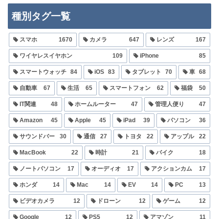
種別タグ一覧
スマホ
1670
カメラ
647
レンズ
167
ワイヤレスイヤホン
109
iPhone
85
スマートウォッチ
84
iOS
83
タブレット
70
車
68
自動車
67
生活
65
スマートフォン
62
福袋
50
IT関連
48
ホームルーター
47
管理人便り
47
Amazon
45
Apple
45
iPad
39
パソコン
36
サウンドバー
30
通信
27
トヨタ
22
アップル
22
MacBook
22
時計
21
バイク
18
ノートパソコン
17
オーディオ
17
アクションカム
17
ホンダ
14
Mac
14
EV
14
PC
13
ビデオカメラ
12
ドローン
12
ゲーム
12
Google
12
PS5
12
アマゾン
11