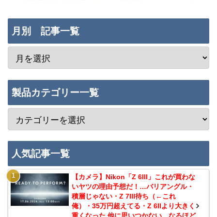
月別 記事一覧
製品カテゴリー一覧
人気記事一覧
【カメラ】Nikon「Z 6III」これが買わな
いヤツの理由予想だ！…バリアングル・
積層じゃない・Z 7III待ち（←これ
俺）・35万円超えてる・Z 6IIより大きく
重くなった 他に思いつかない…なるほど