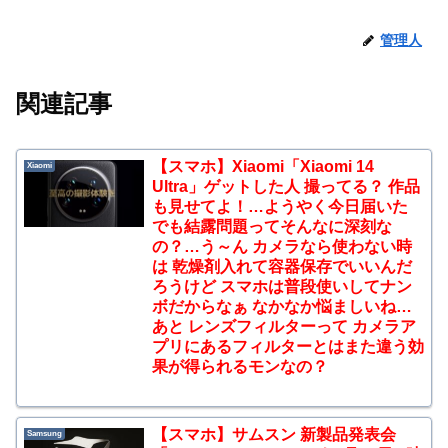
管理人
関連記事
【スマホ】Xiaomi「Xiaomi 14
Xiaomi
Ultra」ゲットした人 撮ってる？ 作品
も見せてよ！…ようやく今日届いた
でも結露問題ってそんなに深刻な
の？…う～ん カメラなら使わない時
は 乾燥剤入れて容器保存でいいんだ
ろうけど スマホは普段使いしてナン
ボだからなぁ なかなか悩ましいね…
あと レンズフィルターって カメラア
プリにあるフィルターとはまた違う効
果が得られるモンなの？
【スマホ】サムスン 新製品発表会
Samsung