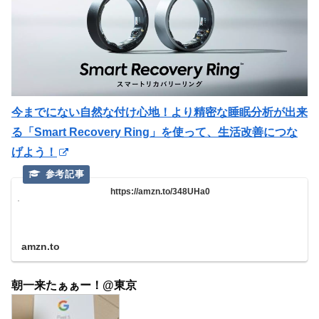
今までにない自然な付け心地！より精密な睡眠分析が出来
る「Smart Recovery Ring」を使って、生活改善につな
げよう！
https://amzn.to/348UHa0
amzn.to
朝一来たぁぁー！@東京