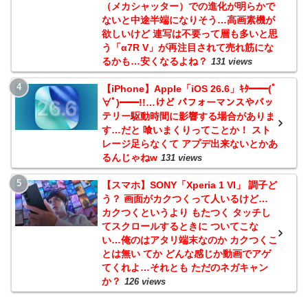
（メカシャッター）での進化が明らかで
ないと中途半端になりそう…高画素機が
欲しいけど 連写は不要って層も多いと思
う「α7R V」が再注目されて売れ筋にな
るかも…安くなるよね？
131 views
【iPhone】Apple「iOS 26.6」ｷﾀ━━(ﾟ
∀ﾟ)━━!!…けど パフォーマンスやバッ
テリー駆動時間に影響する場合がありま
す…だと 喰いまくりってことか！ スト
レージ足らなくて アプデ出来ないとかあ
るんじゃねw
131 views
【スマホ】SONY「Xperia 1 VI」 調子ど
う？ 画面がカクつくって人いるけど…
カクつくというより もたつく タッチし
てスクロールするときに ついてこな
い…俺のはアタリ端末なのか カクつくこ
とは無い てか どんな感じか動画でアゲ
てくれよ…それとも ただのネガキャン
か？
126 views