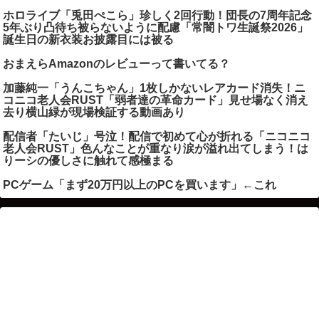
ホロライブ「兎田ぺこら」珍しく2回行動！団長の7周年記念
5年ぶり凸待ち被らないように配慮「常闇トワ生誕祭2026」
誕生日の新衣装お披露目には被る
おまえらAmazonのレビューって書いてる？
加藤純一「うんこちゃん」1枚しかないレアカード消失！ニ
コニコ老人会RUST「弱者達の革命カード」見せ場なく消え
去り横山緑が現場検証する動画あり
配信者「たいじ」号泣！配信で初めて心が折れる「ニコニコ
老人会RUST」色んなことが重なり涙が溢れ出てしまう！は
りーシの優しさに触れて感極まる
PCゲーム「まず20万円以上のPCを買います」←これ