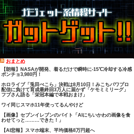
おまとめ
【朗報】NASAが開発、着るだけで瞬時に-15℃冷却する冷感
ポンチョ3,980円！
ホロライブ「兎田ぺこら」決戦は8月10日！みこちパワプロ
配信に負けて育成最終回3万人に届かず「ケモミミリーグ」
フブさん語る「栄冠本編で本戦おまけ」
ワイ同じスマホ11年使ってるんやけど
【画像】セブンイレブンのバイト「AIにちいかわの画像を食
わせてっと………できた！」
【AI悲報】スマホ端末、平均価格8万円超へ