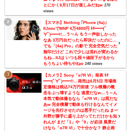
とにかく6月17日が楽しみだねw
170
views
【スマホ】Nothing ｢Phone (4a)｣
IIJmioでMNP 4万4800円 ｷﾀ━━(ﾟ
∀ﾟ)━━!!…う～ん もう一声欲しかった
なあ 3万円台だったら即決だったのに…
でも「(4a) Pro」の影で 完全空気だった
無印だけど これで少しは流れが変わるか
もね…IIJは いつも段々値段下がるから
もうちょい待ちやねw
140 views
【カメラ】Sony「α7R VI」発表 ｷﾀ
━━(ﾟ∀ﾟ)━━!!…発売は6月5日 市場推
定価格は税込74万円前後 フル積層の概
念をぶっ壊すような 速度だなw…う～ん
本気で動体撮るなら「α7R VI」は罠だな
あw 完全積層で動体も行けるなんてイメ
ージを先行させたのは悪手だったね まー
外野が勝手に盛り上がってただけかも知
れんが まだ「1」や「9」が必須 風景だ
けなら「α7R VI」で十分かな？ 静止画