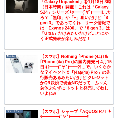
「Galaxy Unpacked」を1月18日 3時
（日本時間）開催！これは「Galaxy
S24」シリーズ ｷﾀ━━(ﾟ∀ﾟ)━━!!…だ
ろ？「無印」か「+」狙いだけど「8
gen 3」であってくれ…リーク情報で
は「Exynos 2400」で「8 gen 3」は
「Ultra」だけみたいだけど…とにか
く正式発表が楽しみだな！
【スマホ】Nothing ｢Phone (4a)｣＆
Nothing
｢Phone (4a) Pro｣の国内発売日 4月15
日 ｷﾀ━━(ﾟ∀ﾟ)━━?!…で、いくらか
な？イベントで「(4a)/(4a) Pro」の先
行販売あるみたいだけど クレジット
かQR決済で現金NGだって…ふ～ん
勿体ぶらずに トットと発売して欲し
いよねw
【スマホ】シャープ「AQUOS R7」ｷ
スマートフォン
ﾀ━━━━(ﾟ∀ﾟ)━━━━!!