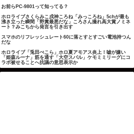
お前らPC-9801って知ってる？
ホロライブさくらみこ戌神ころね「みっころね」5chが最も
沸き立った瞬間「野糞最悪だな」ころさん撮れ高大賞ノミネ
ート？みこちから発言を引き出す
スマホのリフレッシュレート60に落とすとすごい電池持つん
だな
ホロライブ「兎田ぺこら」ホロ夏アモアス炎上！嘘が嫌い
「姫森ルーナ」筋を通す「大空スバル」ケモミミリーグにコ
ラボ被せることへ抗議の意思表示か