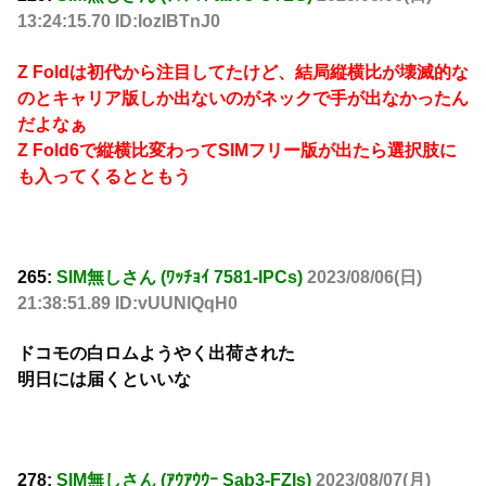
13:24:15.70 ID:IozIBTnJ0
Z Foldは初代から注目してたけど、結局縦横比が壊滅的な
のとキャリア版しか出ないのがネックで手が出なかったん
だよなぁ
Z Fold6で縦横比変わってSIMフリー版が出たら選択肢に
も入ってくるとともう
265:
SIM無しさん (ﾜｯﾁｮｲ 7581-IPCs)
2023/08/06(日)
21:38:51.89 ID:vUUNlQqH0
ドコモの白ロムようやく出荷された
明日には届くといいな
278:
SIM無しさん (ｱｳｱｳｳｰ Sab3-FZIs)
2023/08/07(月)