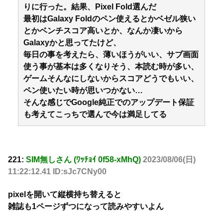
りに行った。結果、Pixel Fold選んだ
最初はGalaxy Foldのペン使えるとかベゼル狭い
とかベンチスコア高いとか、なんか凄いから
Galaxyかと思ってたけど、
毎日の事を考えたら、薄いほうがいい、サブ画面
使う事が基本は多くなりそう、本読む時が多い、
ゲームそんなにしないからスコアどうでもいい、
ペン使いたい時が思いつかない…
そんな感じでGoogle純正でのアップデート保証
も考えてこっちで選んで今は満足してる
221:
SIM無しさん (ﾜｯﾁｮｲ 0f58-xMhQ)
2023/08/06(日)
11:22:12.41 ID:sJc7CNy00
pixelを開いて縦横持ち替えると
雑誌も1ページずつになって読みやすいよん