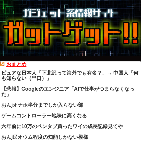
おまとめ
ピュアな日本人「下北沢って海外でも有名？」→ 中国人「何
も知らない（早口）」
【悲報】Googleのエンジニア「AIで仕事がつまらなくなっ
た」
おんjオナホ半分までしか入らない部
ゲームコントローラー地味に高くなる
六年前に10万のペンタブ買ったワイの成長記録見てや
おんj民オウム程度の知能しかない模様