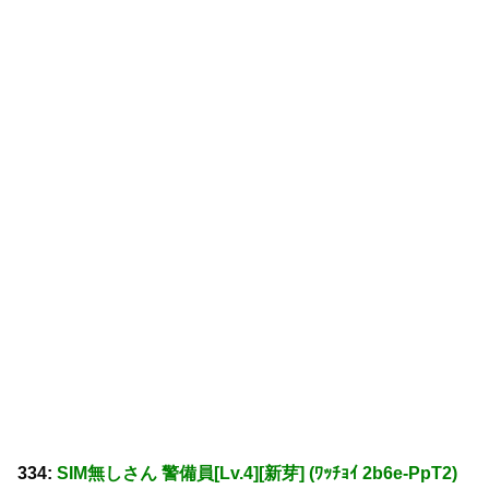
334:
SIM無しさん 警備員[Lv.4][新芽] (ﾜｯﾁｮｲ 2b6e-PpT2)