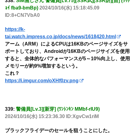
338:
SIM無しさん 警備員[Lv.75][SSR武][SSR防][苗] (ﾜｯﾁ
ｮｲ fba9-bmBp)
2024/10/16(水) 15:18:45.09
ID:8+CN7VbA0
https://k-
tai.watch.impress.co.jp/docs/news/1618420.html
アーム（ARM）によるCPUは16KBのページサイズをサ
ポートしており、Androidが16KBのページサイズを使用
すると、全体的なパフォーマンスが5～10%向上し、使用
メモリーが約9%増加するという。
これ？
https://i.imgur.com/oXHf0zv.png
339:
警備員[Lv.3][新芽] (ﾜﾝﾄﾝｷﾝ MMbf-rIU9)
2024/10/16(水) 15:23:36.30 ID:XgvCw1riM
ブラックフライデーのセールを狙うことにした。