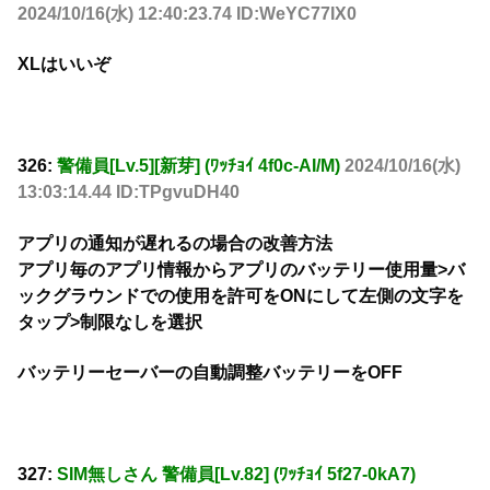
2024/10/16(水) 12:40:23.74 ID:WeYC77IX0
XLはいいぞ
326:
警備員[Lv.5][新芽] (ﾜｯﾁｮｲ 4f0c-AI/M)
2024/10/16(水)
13:03:14.44 ID:TPgvuDH40
アプリの通知が遅れるの場合の改善方法
アプリ毎のアプリ情報からアプリのバッテリー使用量>バ
ックグラウンドでの使用を許可をONにして左側の文字を
タップ>制限なしを選択
バッテリーセーバーの自動調整バッテリーをOFF
327:
SIM無しさん 警備員[Lv.82] (ﾜｯﾁｮｲ 5f27-0kA7)