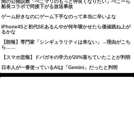
間の公開説教「ぺこマリのもっと仲良くなりたい」ぺこーら
船長コラボで同接下がる放送事故
ゲーム好きなのにゲーム下手なのって本当に辛いよな
iPhone4Sと初代SEあるんやが何年寝かせたら価値跳ね上が
るかな
【朗報】専門家「シンギュラリティは来ない」→理由がこち
ら……
【スマホ悲報】ドパガキの学力が20%落ちていたことが判明
日本人が一番使っているAIは「Gemini」だったと判明