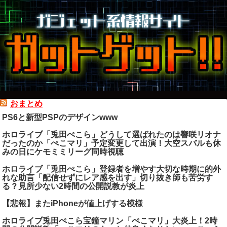
おまとめ
PS6と新型PSPのデザインwww
ホロライブ「兎田ぺこら」どうして選ばれたのは響咲リオナ
だったのか「ぺこマリ」予定変更して出演！大空スバルも休
みの日にケモミミリーグ同時視聴
ホロライブ「兎田ぺこら」登録者を増やす大切な時期に的外
れな助言「配信せずにレア感を出す」切り抜き師も苦労す
る？見所少ない2時間の公開説教が炎上
【悲報】またiPhoneが値上げする模様
ホロライブ兎田ぺこら宝鐘マリン「ぺこマリ」大炎上！2時