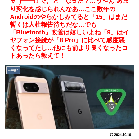
∀ﾟ)━━!! で、どーなった？…う～ん あま
り変化を感じられんなあ…ここ数年の
Androidのやらかしみてると「15」はまだ
暫くは人柱報告待ちだな…でも
「Bluetooth」改善は嬉しいよね「9」はイ
ヤフォン接続が「8 Pro」に比べて感度悪
くなってたし…他にも前より良くなったコ
トあったら教えて！
Google
2024.10.16