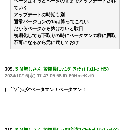
ベータはずっとベータのままでアップデートされ
ていく
アップデートの時期も別
通常バージョンの15は降ってこない
だからベータから抜けないと駄目
初期化しても下取りの時にベータマンの様に買取
不可になるから元に戻しておけ
309:
SIM無しさん 警備員[Lv.16] (ﾜｯﾁｮｲ fb1f-elHS)
2024/10/16(水) 07:43:05.58 ID:69HmeKzf0
( ﾟ∀ﾟ)o彡°ベータマン！ベータマン！
310:
SIM無しさん 警備員[Lv.8][新芽] (ﾜｯﾁｮｲ 1fa1-o/hY)