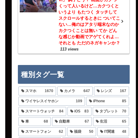
くって人いるけど…カクつくと
いうより もたつく タッチして
スクロールするときに ついてこ
ない…俺のはアタリ端末なのか
カクつくことは無い てか どん
な感じか動画でアゲてくれよ…
それとも ただのネガキャンか？
113 views
種別タグ一覧
スマホ
1670
カメラ
647
レンズ
167
ワイヤレスイヤホン
109
iPhone
85
スマートウォッチ
84
iOS
83
タブレット
70
車
68
自動車
67
生活
65
スマートフォン
62
福袋
50
IT関連
48