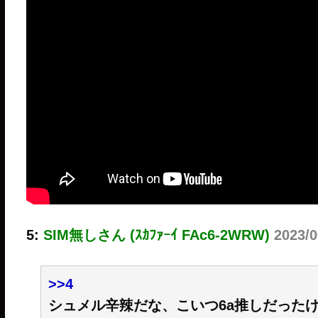
5:
SIM無しさん (ｽｶﾌｧｰｲ FAc6-2WRW)
2023/
>>4
シュメル辛辣だな、こいつ6a推しだった