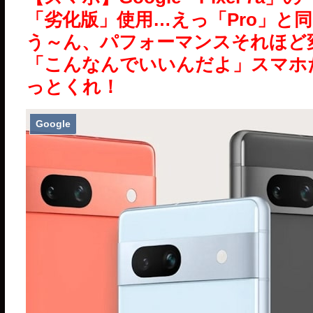
「劣化版」使用…えっ「Pro」と
う～ん、パフォーマンスそれほど
「こんなんでいいんだよ」スマホ
っとくれ！
Google