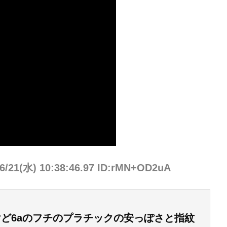
06/21(水) 10:38:46.97 ID:rMN+OD2uA
けど6aのフチのプラチックの安っぽさと指紋