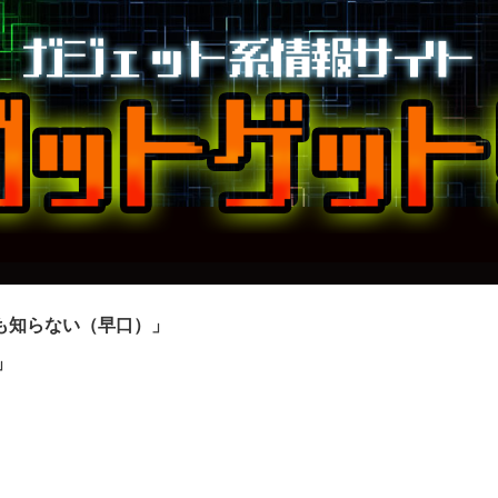
も知らない（早口）」
」