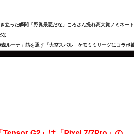
沸き立った瞬間「野糞最悪だな」ころさん撮れ高大賞ノミネー
だな
姫森ルーナ」筋を通す「大空スバル」ケモミミリーグにコラボ
ensor G2」は「Pixel 7/7Pro」の