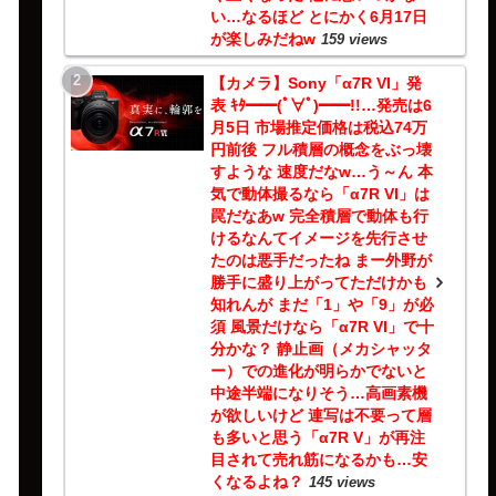
い…なるほど とにかく6月17日
が楽しみだねw
159 views
【カメラ】Sony「α7R VI」発
表 ｷﾀ━━(ﾟ∀ﾟ)━━!!…発売は6
月5日 市場推定価格は税込74万
円前後 フル積層の概念をぶっ壊
すような 速度だなw…う～ん 本
気で動体撮るなら「α7R VI」は
罠だなあw 完全積層で動体も行
けるなんてイメージを先行させ
たのは悪手だったね まー外野が
勝手に盛り上がってただけかも
知れんが まだ「1」や「9」が必
須 風景だけなら「α7R VI」で十
分かな？ 静止画（メカシャッタ
ー）での進化が明らかでないと
中途半端になりそう…高画素機
が欲しいけど 連写は不要って層
も多いと思う「α7R V」が再注
目されて売れ筋になるかも…安
くなるよね？
145 views