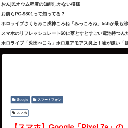
おんj民オウム程度の知能しかない模様
お前らPC-9801って知ってる？
ホロライブさくらみこ戌神ころね「みっころね」5chが最も
スマホのリフレッシュレート60に落とすとすごい電池持つん
ホロライブ「兎田ぺこら」ホロ夏アモアス炎上！嘘が嫌い「
Google
スマートフォン
スマホ
【スマホ】Google「Pixel 7a」の「T