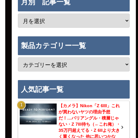
月別 記事一覧
製品カテゴリー一覧
人気記事一覧
【カメラ】Nikon「Z 6III」これ
が買わないヤツの理由予想
だ！…バリアングル・積層じゃ
ない・Z 7III待ち（←これ俺）・
35万円超えてる・Z 6IIより大き
く重くなった 他に思いつかな