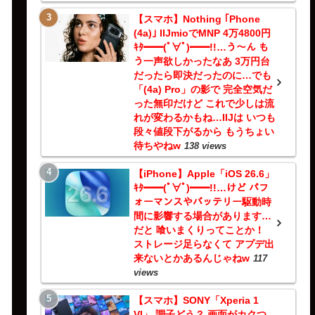
【スマホ】Nothing ｢Phone
(4a)｣ IIJmioでMNP 4万4800円
ｷﾀ━━(ﾟ∀ﾟ)━━!!…う～ん も
う一声欲しかったなあ 3万円台
だったら即決だったのに…でも
「(4a) Pro」の影で 完全空気だ
った無印だけど これで少しは流
れが変わるかもね…IIJは いつも
段々値段下がるから もうちょい
待ちやねw
138 views
【iPhone】Apple「iOS 26.6」
ｷﾀ━━(ﾟ∀ﾟ)━━!!…けど パフ
ォーマンスやバッテリー駆動時
間に影響する場合があります…
だと 喰いまくりってことか！
ストレージ足らなくて アプデ出
来ないとかあるんじゃねw
117
views
【スマホ】SONY「Xperia 1
VI」 調子どう？ 画面がカクつ