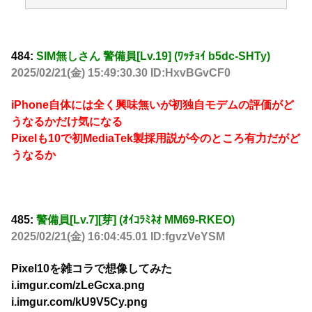
484:
SIM無しさん 警備員[Lv.19] (ﾜｯﾁｮｲ b5dc-SHTy)
2025/02/21(金) 15:49:30.30 ID:HxvBGvCF0
iPhone自体には全く興味無いが初独自モデムの評価がど
うなるかだけ気になる
Pixelも10で初MediaTek製採用説が今のところ有力だがど
うなるか
485:
警備員[Lv.7][芽] (ｵｲｺﾗﾐﾈｵ MM69-RKEO)
2025/02/21(金) 16:04:45.01 ID:fgvzVeYSM
Pixel10を雑コラで想像してみた
i.imgur.com/zLeGcxa.png
i.imgur.com/kU9V5Cy.png