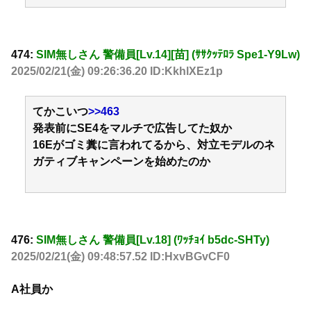
474:
SIM無しさん 警備員[Lv.14][苗] (ｻｻｸｯﾃﾛﾗ Spe1-Y9Lw)
2025/02/21(金) 09:26:36.20 ID:KkhlXEz1p
てかこいつ
>>463
発表前にSE4をマルチで広告してた奴か
16Eがゴミ糞に言われてるから、対立モデルのネ
ガティブキャンペーンを始めたのか
476:
SIM無しさん 警備員[Lv.18] (ﾜｯﾁｮｲ b5dc-SHTy)
2025/02/21(金) 09:48:57.52 ID:HxvBGvCF0
A社員か