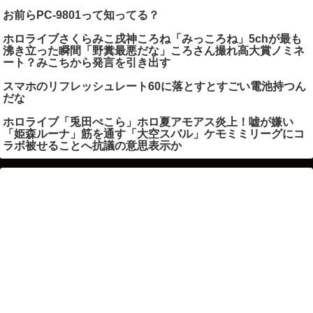
お前らPC-9801って知ってる？
ホロライブさくらみこ戌神ころね「みっころね」5chが最も
沸き立った瞬間「野糞最悪だな」ころさん撮れ高大賞ノミネ
ート？みこちから発言を引き出す
スマホのリフレッシュレート60に落とすとすごい電池持つん
だな
ホロライブ「兎田ぺこら」ホロ夏アモアス炎上！嘘が嫌い
「姫森ルーナ」筋を通す「大空スバル」ケモミミリーグにコ
ラボ被せることへ抗議の意思表示か