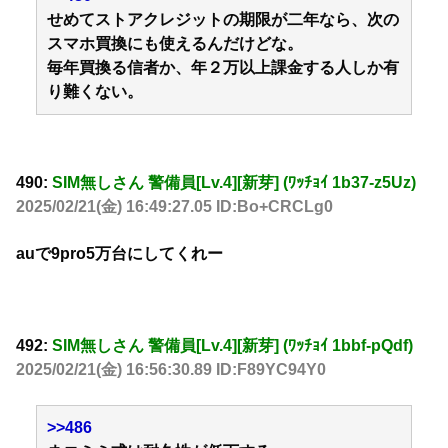
せめてストアクレジットの期限が二年なら、次の
スマホ買換にも使えるんだけどな。
毎年買換る信者か、年２万以上課金する人しか有
り難くない。
490:
SIM無しさん 警備員[Lv.4][新芽] (ﾜｯﾁｮｲ 1b37-z5Uz)
2025/02/21(金) 16:49:27.05 ID:Bo+CRCLg0
auで9pro5万台にしてくれー
492:
SIM無しさん 警備員[Lv.4][新芽] (ﾜｯﾁｮｲ 1bbf-pQdf)
2025/02/21(金) 16:56:30.89 ID:F89YC94Y0
>>486