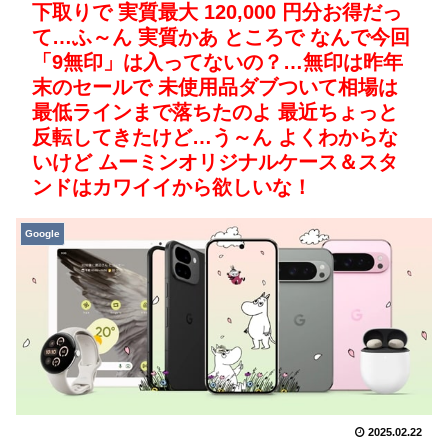
下取りで​​ 実質​​最大 120,000 円分​お得​​だっ
て…ふ～ん 実質かあ ところで なんで今回
「9無印」は入ってないの？…無印は昨年
末のセールで 未使用品ダブついて相場は
最低ラインまで落ちたのよ 最近ちょっと
反転してきたけど…う～ん よくわからな
いけど ムーミンオリジナルケース＆スタ
ンドはカワイイから欲しいな！
Google
2025.02.22