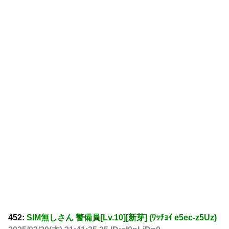
452:
SIM無しさん 警備員[Lv.10][新芽] (ﾜｯﾁｮｲ e5ec-z5Uz)