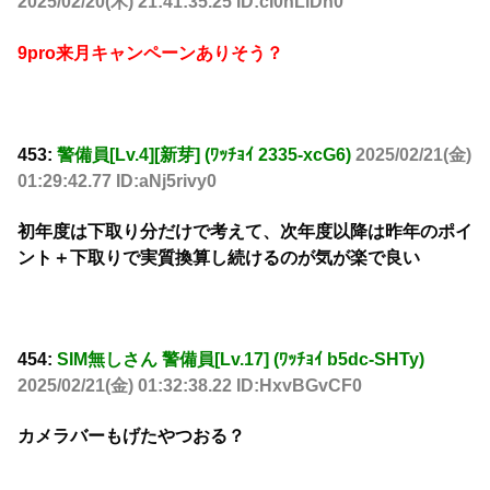
2025/02/20(木) 21:41:35.25 ID:cI0nLiDn0
9pro来月キャンペーンありそう？
453:
警備員[Lv.4][新芽] (ﾜｯﾁｮｲ 2335-xcG6)
2025/02/21(金)
01:29:42.77 ID:aNj5rivy0
初年度は下取り分だけで考えて、次年度以降は昨年のポイ
ント＋下取りで実質換算し続けるのが気が楽で良い
454:
SIM無しさん 警備員[Lv.17] (ﾜｯﾁｮｲ b5dc-SHTy)
2025/02/21(金) 01:32:38.22 ID:HxvBGvCF0
カメラバーもげたやつおる？