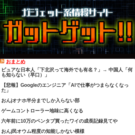
おまとめ
ピュアな日本人「下北沢って海外でも有名？」→ 中国人「何
も知らない（早口）」
【悲報】Googleのエンジニア「AIで仕事がつまらなくなっ
た」
おんjオナホ半分までしか入らない部
ゲームコントローラー地味に高くなる
六年前に10万のペンタブ買ったワイの成長記録見てや
おんj民オウム程度の知能しかない模様