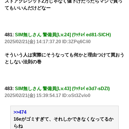
ストアクレジット2万じゃなく値下げだったらマジで買っ
てもいいんだけどなー
481:
SIM無しさん 警備員[Lv.24] (ﾜｯﾁｮｲ ed81-SlCH)
2025/02/21(金) 14:17:37.20 ID:3ZPq6C/i0
そういう人は実際にそうなっても何かと理由つけて買おう
としない法則の巻
483:
SIM無しさん 警備員[Lv.43] (ﾜｯﾁｮｲ e3d7-sDZI)
2025/02/21(金) 15:39:54.17 ID:oSt3Zv/o0
>>474
16eがゴミすぎて、それしかできなくなってるか
らね