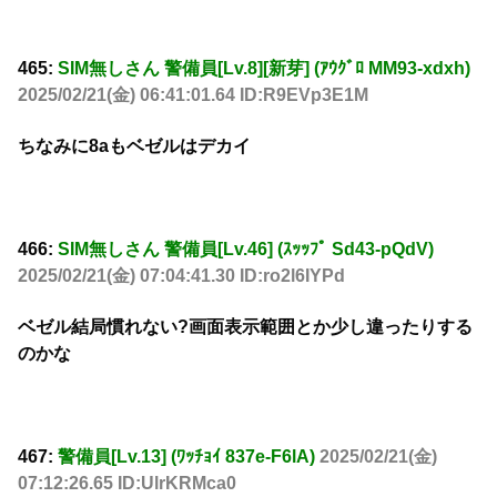
465:
SIM無しさん 警備員[Lv.8][新芽] (ｱｳｸﾞﾛ MM93-xdxh)
2025/02/21(金) 06:41:01.64 ID:R9EVp3E1M
ちなみに8aもベゼルはデカイ
466:
SIM無しさん 警備員[Lv.46] (ｽｯｯﾌﾟ Sd43-pQdV)
2025/02/21(金) 07:04:41.30 ID:ro2l6IYPd
ベゼル結局慣れない?画面表示範囲とか少し違ったりする
のかな
467:
警備員[Lv.13] (ﾜｯﾁｮｲ 837e-F6lA)
2025/02/21(金)
07:12:26.65 ID:UlrKRMca0