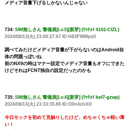
メディア音量下げるしかないんじゃない
734:
SIM無しさん 警備員[Lv.5][新芽] (ﾜｯﾁｮｲ 4102-ClZL)
2024/08/13(火) 23:00:27.67 ID:H83FWMps0
調べてみたけどメディア音量が下がらないのはAndroid自
体の問題っぽいね
前のNX9の時はマナー設定でメディア音量もオフにできた
けどそれはFCNT独自の設定だったのかも
735:
SIM無しさん 警備員[Lv.4][新芽] (ﾜｯﾁｮｲ bef7-gzwp)
2024/08/13(火) 23:33:35.66 ID:O0n4z/xX0
今日モックを初めて見触りしたけど、めちゃくちゃ軽い薄
い！