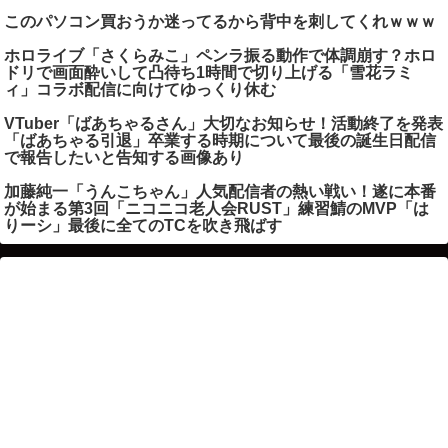
このパソコン買おうか迷ってるから背中を刺してくれｗｗｗ
ホロライブ「さくらみこ」ペンラ振る動作で体調崩す？ホロ
ドリで画面酔いして凸待ち1時間で切り上げる「雪花ラミ
ィ」コラボ配信に向けてゆっくり休む
VTuber「ばあちゃるさん」大切なお知らせ！活動終了を発表
「ばあちゃる引退」卒業する時期について最後の誕生日配信
で報告したいと告知する画像あり
加藤純一「うんこちゃん」人気配信者の熱い戦い！遂に本番
が始まる第3回「ニコニコ老人会RUST」練習鯖のMVP「は
りーシ」最後に全てのTCを吹き飛ばす