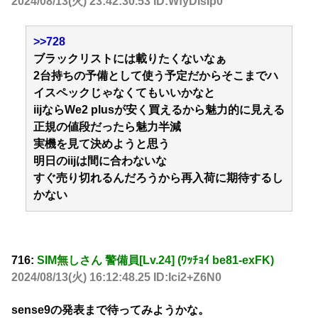
2024/08/13(火) 23:42:30.53 ID:WfyDIsIp0
>>728
ブラックリストには載りたくないなぁ
2台持ちの予備として使う予定だからそこまでハ
イスペックじゃなくてもいいかなと
iijならWe2 plusが安く買えるから魅力的に見える
正規の値段だったら魅力半減
実機を見て決めようと思う
明日のiijは間に合わないな
すぐ売り切れるんだろうから再入荷に期待するし
かない
716:
SIM無しさん 警備員[Lv.24] (ﾜｯﾁｮｲ be81-exFK)
2024/08/13(火) 16:12:48.25 ID:Ici2+Z6N0
sense9の発表まで待ってみようかな。