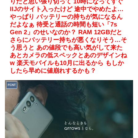
りだと思い張り切って 10時になってすぐ
IIJのサイト入ったけど 途中でやめたよ…
やっぱり バッテリーの持ちが気になるん
だよなぁ 待受と通話の時間も短い「7s
Gen 2」のせいなのか？ RAM 12GBだと
さらにバッテリー持ちが悪くなりそう…そ
う思うと あの値段でも高い気がして来た
あとカメラの低スペックとあのデザインね
w 楽天モバイルも10月に出るから もしか
したら早めに値崩れするかも？
FCNT