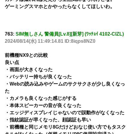
ゲーミングスマホとかやったらなくしてほしいわ。
763:
SIM無しさん 警備員[Lv.8][新芽] (ﾜｯﾁｮｲ 4102-ClZL)
2024/08/14(水) 11:49:14.81 ID:8iqps8NZ0
前機種NX9との比較
良い点
・画面が大きくなった
・バッテリー持ちが良くなった
・Webの読み込みやゲームのサクサクさが少し良くなっ
た
・カメラも良くなった感じがする
・本体スピーカーの音が良くなった
・エッジディスプレイじゃないので誤動作がなくなった
・指紋認証が早くなった、顔認証も早い
・前機種と同じメモリ8Gだけどおなじ使い方でもタスク