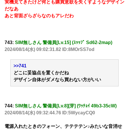
実機見てきたけど何とも購買意欲を失くすようなデザイン
だなあ
あと背面ざらざらなのもアレだわ
743:
SIM無しさん 警備員[Lv.15] (ｽｯｯﾌﾟ Sd62-2map)
2024/08/14(水) 09:02:31.82 ID:8MOrSS7od
>>741
どこに妥協点を置くかだね
デザイン自体がダメなら買わない方がいい
744:
SIM無しさん 警備員[Lv.8][芽] (ﾜｯﾁｮｲ 49b3-35cW)
2024/08/14(水) 09:32:44.76 ID:5WycayCQ0
電源入れたときのフォーン、テテテテン♪みたいな音消せ