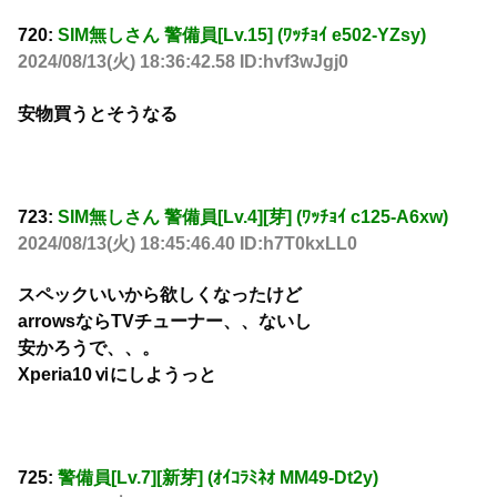
720:
SIM無しさん 警備員[Lv.15] (ﾜｯﾁｮｲ e502-YZsy)
2024/08/13(火) 18:36:42.58 ID:hvf3wJgj0
安物買うとそうなる
723:
SIM無しさん 警備員[Lv.4][芽] (ﾜｯﾁｮｲ c125-A6xw)
2024/08/13(火) 18:45:46.40 ID:h7T0kxLL0
スペックいいから欲しくなったけど
arrowsならTVチューナー、、ないし
安かろうで、、。
Xperia10ⅵにしようっと
725:
警備員[Lv.7][新芽] (ｵｲｺﾗﾐﾈｵ MM49-Dt2y)