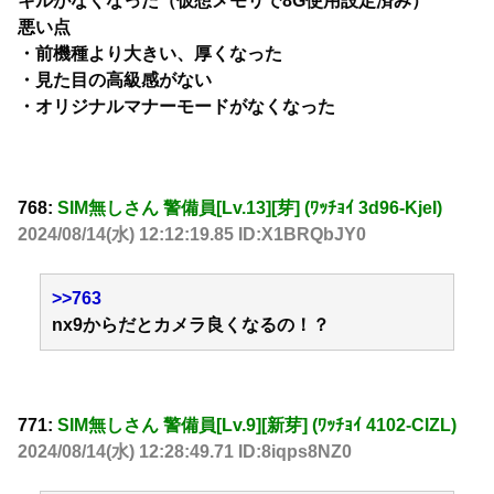
キルがなくなった（仮想メモリで8G使用設定済み）
悪い点
・前機種より大きい、厚くなった
・見た目の高級感がない
・オリジナルマナーモードがなくなった
768:
SIM無しさん 警備員[Lv.13][芽] (ﾜｯﾁｮｲ 3d96-KjeI)
2024/08/14(水) 12:12:19.85 ID:X1BRQbJY0
>>763
nx9からだとカメラ良くなるの！？
771:
SIM無しさん 警備員[Lv.9][新芽] (ﾜｯﾁｮｲ 4102-ClZL)
2024/08/14(水) 12:28:49.71 ID:8iqps8NZ0