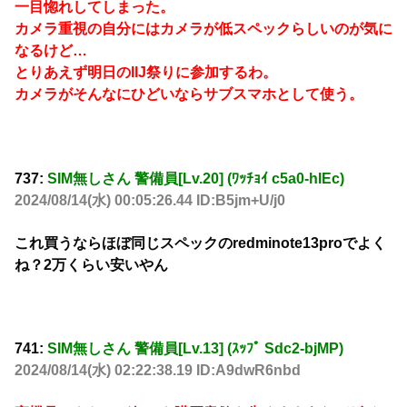
一目惚れしてしまった。
カメラ重視の自分にはカメラが低スペックらしいのが気に
なるけど…
とりあえず明日のllJ祭りに参加するわ。
カメラがそんなにひどいならサブスマホとして使う。
737:
SIM無しさん 警備員[Lv.20] (ﾜｯﾁｮｲ c5a0-hIEc)
2024/08/14(水) 00:05:26.44 ID:B5jm+U/j0
これ買うならほぼ同じスペックのredminote13proでよく
ね？2万くらい安いやん
741:
SIM無しさん 警備員[Lv.13] (ｽｯﾌﾟ Sdc2-bjMP)
2024/08/14(水) 02:22:38.19 ID:A9dwR6nbd