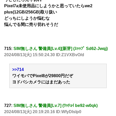
Pixel7a未使用品にしようかと思っていたらwe2
plus(12GB/256GB)取り扱い
どっちにしようか悩むな
悩んでる間に売り切れそうだ
715:
SIM無しさん 警備員[Lv.4][新芽] (ｽｯｯﾌﾟ Sd62-Jwqj)
2024/08/13(火) 15:50:24.30 ID:Z1VXBvO/d
>>714
ワイモバでPixel8が29800円だぞ
ヨドバシカメラにはまだあった
727:
SIM無しさん 警備員[Lv.7] (ﾜｯﾁｮｲ be92-w0qk)
2024/08/13(火) 20:19:20.16 ID:WfyDIsIp0