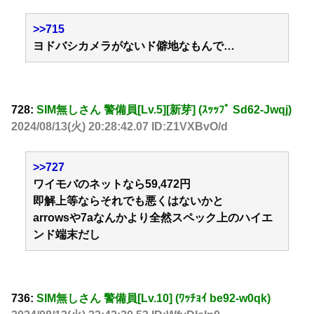
>>715
ヨドバシカメラがないド僻地なもんで…
728:
SIM無しさん 警備員[Lv.5][新芽] (ｽｯｯﾌﾟ Sd62-Jwqj)
2024/08/13(火) 20:28:42.07 ID:Z1VXBvO/d
>>727
ワイモバのネットなら59,472円
即解上等ならそれでも悪くはないかと
arrowsや7aなんかより全然スペック上のハイエ
ンド端末だし
736:
SIM無しさん 警備員[Lv.10] (ﾜｯﾁｮｲ be92-w0qk)