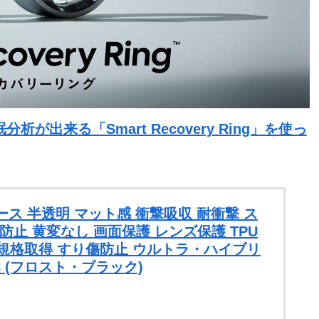
出来る「Smart Recovery Ring」を使っ
ro ケース 半透明 マット感 衝撃吸収 耐衝撃 ス
止 黄変なし 画面保護 レンズ保護 TPU
L規格取得 すり傷防止 ウルトラ・ハイブリ
68 (フロスト・ブラック)