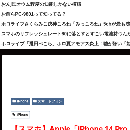
おんj民オウム程度の知能しかない模様
お前らPC-9801って知ってる？
ホロライブさくらみこ戌神ころね「みっころね」5chが最も
スマホのリフレッシュレート60に落とすとすごい電池持つん
ホロライブ「兎田ぺこら」ホロ夏アモアス炎上！嘘が嫌い「
iPhone
スマートフォン
iPhone
【スマホ】Apple「iPhone 1