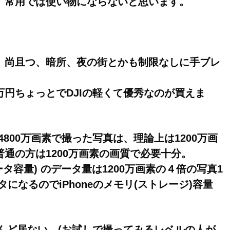
、常用では使い物にならないと思います。
、尚且つ、暗所、夜の街とかも制限なしに手ブレ
円ちょっとでDJIの軽くて優秀なのが買えま
)の4800万画素で撮った写真は、理論上は1200万画
通の方は1200万画素の画質で必要十分。
ータ容量) のデータ量は1200万画素の４倍の写真1
タになるのでiPhoneのメモリ(ストレージ)容量
とんど居ない。(お試しで撮ってみるレベルの人が