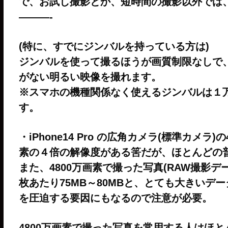
で、お試し撮影とか、短時間の撮影以外では
———-
(特に、すでにジンバルを持っている方は)
ジンバルを使って撮るほうが画質制限なしで
がない明るい映像を撮れます。
※スマホの機種関係なく使えるジンバルは１万
す。
・iPhone14 Pro の広角カメラ(標準カメラ
素の４倍の解像度がある筈だが、ほとんどの普
また、4800万画素で撮った写真(RAW撮影デ
枚あたり75MB～80MBと、とても大きいデー
を圧迫する要因にもなるので注意が必要。
4800万画素で撮った写真を常用する人はほ