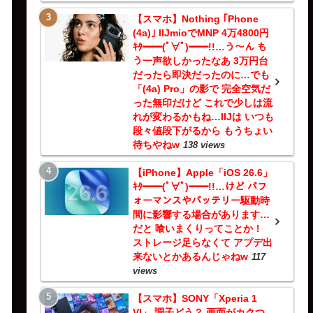
【スマホ】Nothing ｢Phone
(4a)｣ IIJmioでMNP 4万4800円
ｷﾀ━━(ﾟ∀ﾟ)━━!!…う～ん も
う一声欲しかったなあ 3万円台
だったら即決だったのに…でも
「(4a) Pro」の影で 完全空気だ
った無印だけど これで少しは流
れが変わるかもね…IIJは いつも
段々値段下がるから もうちょい
待ちやねw
138 views
【iPhone】Apple「iOS 26.6」
ｷﾀ━━(ﾟ∀ﾟ)━━!!…けど パフ
ォーマンスやバッテリー駆動時
間に影響する場合があります…
だと 喰いまくりってことか！
ストレージ足らなくて アプデ出
来ないとかあるんじゃねw
117
views
【スマホ】SONY「Xperia 1
VI」 調子どう？ 画面がカクつ