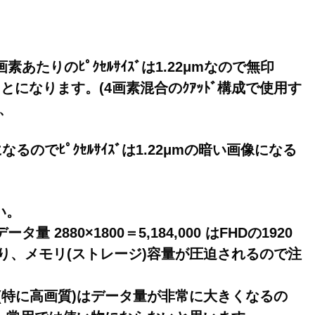
で1画素あたりのﾋﾟｸｾﾙｻｲｽﾞは1.22μmなので無印
いことになります。(4画素混合のｸｱｯﾄﾞ構成で使用す
、
?) になるのでﾋﾟｸｾﾙｻｲｽﾞは1.22μmの暗い画像になる
い。
2880×1800＝5,184,000 はFHDの1920
ータ量になり、メモリ(ストレージ)容量が圧迫されるので注
(特に高画質)はデータ量が非常に大きくなるの