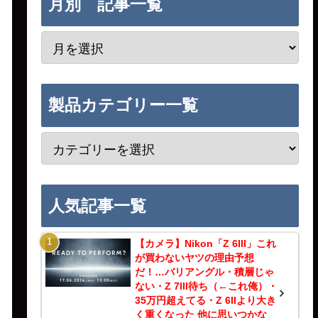
月別 記事一覧
製品カテゴリー一覧
人気記事一覧
【カメラ】Nikon「Z 6III」これ
が買わないヤツの理由予想
だ！…バリアングル・積層じゃ
ない・Z 7III待ち（←これ俺）・
35万円超えてる・Z 6IIより大き
く重くなった 他に思いつかな