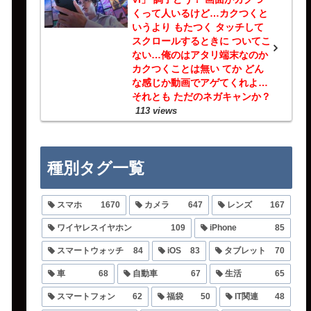
くって人いるけど…カクつくと
いうより もたつく タッチして
スクロールするときに ついてこ
ない…俺のはアタリ端末なのか
カクつくことは無い てか どん
な感じか動画でアゲてくれよ…
それとも ただのネガキャンか？
113 views
種別タグ一覧
スマホ
1670
カメラ
647
レンズ
167
ワイヤレスイヤホン
109
iPhone
85
スマートウォッチ
84
iOS
83
タブレット
70
車
68
自動車
67
生活
65
スマートフォン
62
福袋
50
IT関連
48