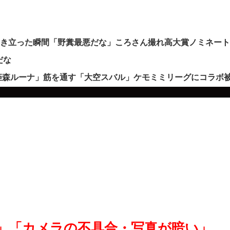
沸き立った瞬間「野糞最悪だな」ころさん撮れ高大賞ノミネー
だな
姫森ルーナ」筋を通す「大空スバル」ケモミミリーグにコラボ
4 Pro」「カメラの不具合・写真が暗い」