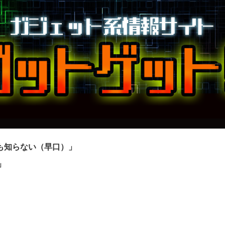
も知らない（早口）」
」