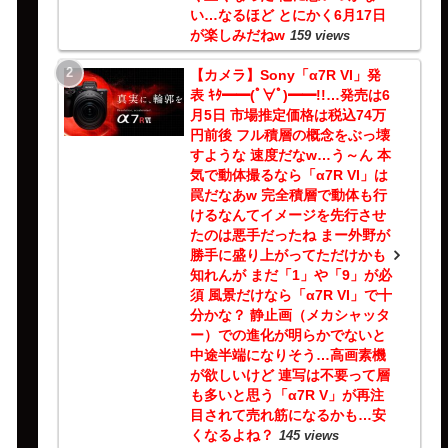
い…なるほど とにかく6月17日
が楽しみだねw
159 views
【カメラ】Sony「α7R VI」発
表 ｷﾀ━━(ﾟ∀ﾟ)━━!!…発売は6
月5日 市場推定価格は税込74万
円前後 フル積層の概念をぶっ壊
すような 速度だなw…う～ん 本
気で動体撮るなら「α7R VI」は
罠だなあw 完全積層で動体も行
けるなんてイメージを先行させ
たのは悪手だったね まー外野が
勝手に盛り上がってただけかも
知れんが まだ「1」や「9」が必
須 風景だけなら「α7R VI」で十
分かな？ 静止画（メカシャッタ
ー）での進化が明らかでないと
中途半端になりそう…高画素機
が欲しいけど 連写は不要って層
も多いと思う「α7R V」が再注
目されて売れ筋になるかも…安
くなるよね？
145 views