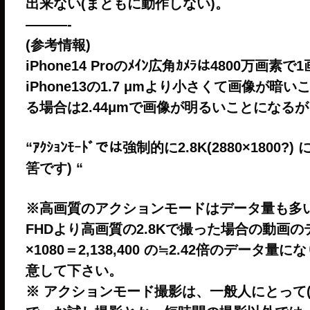
出来ない(まともに動作しない)。
———-
(参考情報)
iPhone14 Proのﾒｲﾝ広角ｶﾒﾗは4800万画素
iPhone13の1.7 μmより小さくて画像が暗
る場合は2.44μmで画像が明るいことになるが
“ｱｸｼｮﾝﾓｰﾄﾞでは強制的に2.8K(2880×1800
筈です) “
※高画質のアクションモードはデータ量も多
FHDより高画質の2.8Kで撮った場合の動画のデータ量 
×1080＝2,138,400 の≒2.42倍のデ
意して下さい。
※ アクションモード撮影は、一般人にとって