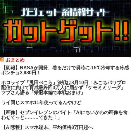
おまとめ
【朗報】NASAが開発、着るだけで瞬時に-15℃冷却する冷感
ポンチョ3,980円！
ホロライブ「兎田ぺこら」決戦は8月10日！みこちパワプロ
配信に負けて育成最終回3万人に届かず「ケモミミリーグ」
フブさん語る「栄冠本編で本戦おまけ」
ワイ同じスマホ11年使ってるんやけど
【画像】セブンイレブンのバイト「AIにちいかわの画像を食
わせてっと………できた！」
【AI悲報】スマホ端末、平均価格8万円超へ