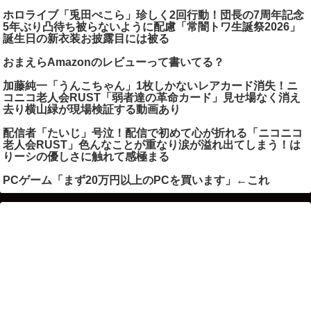
ホロライブ「兎田ぺこら」珍しく2回行動！団長の7周年記念
5年ぶり凸待ち被らないように配慮「常闇トワ生誕祭2026」
誕生日の新衣装お披露目には被る
おまえらAmazonのレビューって書いてる？
加藤純一「うんこちゃん」1枚しかないレアカード消失！ニ
コニコ老人会RUST「弱者達の革命カード」見せ場なく消え
去り横山緑が現場検証する動画あり
配信者「たいじ」号泣！配信で初めて心が折れる「ニコニコ
老人会RUST」色んなことが重なり涙が溢れ出てしまう！は
りーシの優しさに触れて感極まる
PCゲーム「まず20万円以上のPCを買います」←これ