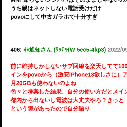
うち親はネットしない電話受けだけ
povoにして中古ガラホで十分すぎ
406:
非通知さん (ﾜｯﾁｮｲW 5ec5-4kp3)
2022/0
前に維持しかしないサブ回線を楽天してて100
インをpovoから（激安iPhone13欲しさに
月20GBも使わないのよね
色々と考案した結果、自分の使い方だとメイ
都内から出ないし電波は大丈夫やろ？きっと
という隙があったので自分語り