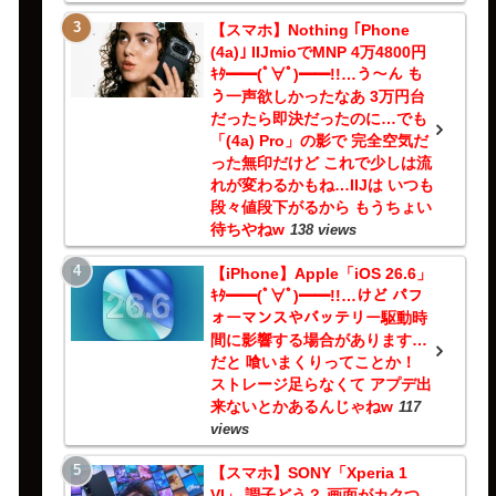
【スマホ】Nothing ｢Phone
(4a)｣ IIJmioでMNP 4万4800円
ｷﾀ━━(ﾟ∀ﾟ)━━!!…う～ん も
う一声欲しかったなあ 3万円台
だったら即決だったのに…でも
「(4a) Pro」の影で 完全空気だ
った無印だけど これで少しは流
れが変わるかもね…IIJは いつも
段々値段下がるから もうちょい
待ちやねw
138 views
【iPhone】Apple「iOS 26.6」
ｷﾀ━━(ﾟ∀ﾟ)━━!!…けど パフ
ォーマンスやバッテリー駆動時
間に影響する場合があります…
だと 喰いまくりってことか！
ストレージ足らなくて アプデ出
来ないとかあるんじゃねw
117
views
【スマホ】SONY「Xperia 1
VI」 調子どう？ 画面がカクつ