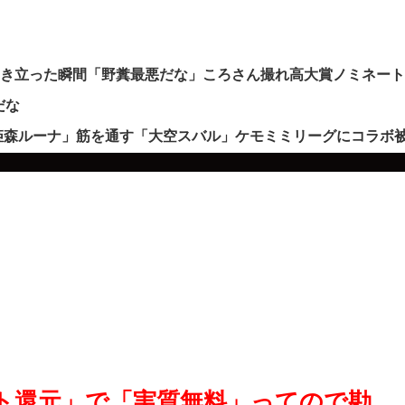
沸き立った瞬間「野糞最悪だな」ころさん撮れ高大賞ノミネー
だな
姫森ルーナ」筋を通す「大空スバル」ケモミミリーグにコラボ
ト還元」で「実質無料」ってので勘