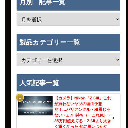
月別 記事一覧
製品カテゴリー一覧
人気記事一覧
【カメラ】Nikon「Z 6III」これ
が買わないヤツの理由予想
だ！…バリアングル・積層じゃ
ない・Z 7III待ち（←これ俺）・
35万円超えてる・Z 6IIより大き
く重くなった 他に思いつかな