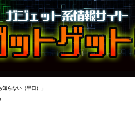
も知らない（早口）」
」