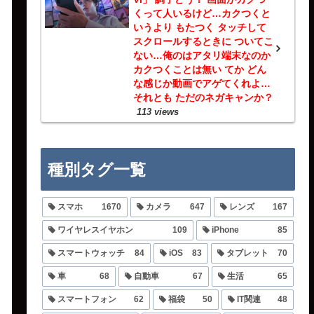
くって人いるけど…カクつくと
いうより もたつく タッチして
スクロールするときに ついてこ
ない…俺のはアタリ端末なのか
カクつくことは無い てか どん
な感じか動画でアゲてくれよ…
それとも ただのネガキャンか？
113 views
種別タグ一覧
スマホ
1670
カメラ
647
レンズ
167
ワイヤレスイヤホン
109
iPhone
85
スマートウォッチ
84
iOS
83
タブレット
70
車
68
自動車
67
生活
65
スマートフォン
62
福袋
50
IT関連
48