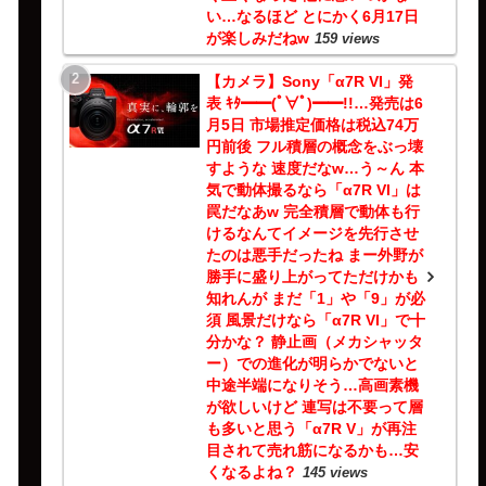
い…なるほど とにかく6月17日
が楽しみだねw
159 views
【カメラ】Sony「α7R VI」発
表 ｷﾀ━━(ﾟ∀ﾟ)━━!!…発売は6
月5日 市場推定価格は税込74万
円前後 フル積層の概念をぶっ壊
すような 速度だなw…う～ん 本
気で動体撮るなら「α7R VI」は
罠だなあw 完全積層で動体も行
けるなんてイメージを先行させ
たのは悪手だったね まー外野が
勝手に盛り上がってただけかも
知れんが まだ「1」や「9」が必
須 風景だけなら「α7R VI」で十
分かな？ 静止画（メカシャッタ
ー）での進化が明らかでないと
中途半端になりそう…高画素機
が欲しいけど 連写は不要って層
も多いと思う「α7R V」が再注
目されて売れ筋になるかも…安
くなるよね？
145 views