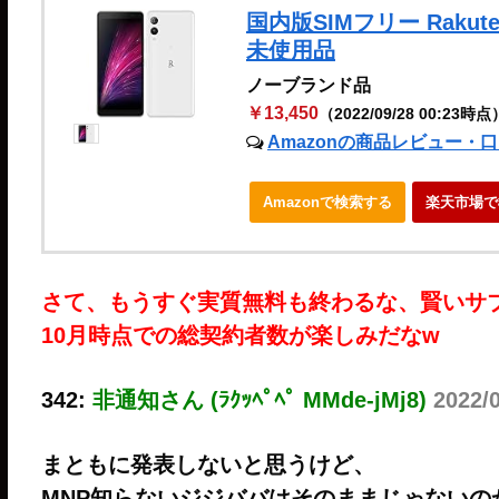
国内版SIMフリー Rakute
未使用品
ノーブランド品
￥13,450
（2022/09/28 00:23時点
Amazonの商品レビュー・
Amazonで検索する
楽天市場で
さて、もうすぐ実質無料も終わるな、賢いサ
10月時点での総契約者数が楽しみだなw
342:
非通知さん (ﾗｸｯﾍﾟﾍﾟ MMde-jMj8)
2022/
まともに発表しないと思うけど、
MNP知らないジジババはそのままじゃないの