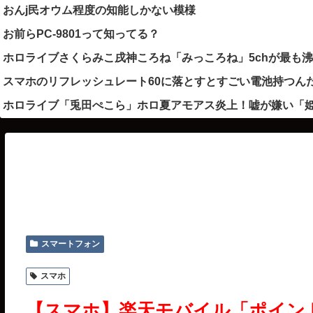
おんj民オウム程度の知能しかない模様
お前らPC-9801って知ってる？
ホロライブさくらみこ戌神ころね「みっころね」5chが最も
スマホのリフレッシュレート60に落とすとすごい電池持つん
ホロライブ「兎田ぺこら」ホロ夏アモアス炎上！嘘が嫌い「
スマートフォン
スマホ
【スマホ】楽天モバイル「ポイン