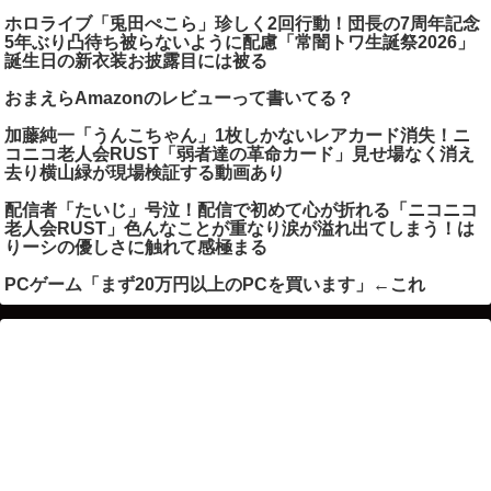
ホロライブ「兎田ぺこら」珍しく2回行動！団長の7周年記念
5年ぶり凸待ち被らないように配慮「常闇トワ生誕祭2026」
誕生日の新衣装お披露目には被る
おまえらAmazonのレビューって書いてる？
加藤純一「うんこちゃん」1枚しかないレアカード消失！ニ
コニコ老人会RUST「弱者達の革命カード」見せ場なく消え
去り横山緑が現場検証する動画あり
配信者「たいじ」号泣！配信で初めて心が折れる「ニコニコ
老人会RUST」色んなことが重なり涙が溢れ出てしまう！は
りーシの優しさに触れて感極まる
PCゲーム「まず20万円以上のPCを買います」←これ