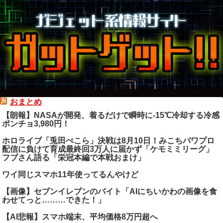
おまとめ
【朗報】NASAが開発、着るだけで瞬時に-15℃冷却する冷感
ポンチョ3,980円！
ホロライブ「兎田ぺこら」決戦は8月10日！みこちパワプロ
配信に負けて育成最終回3万人に届かず「ケモミミリーグ」
フブさん語る「栄冠本編で本戦おまけ」
ワイ同じスマホ11年使ってるんやけど
【画像】セブンイレブンのバイト「AIにちいかわの画像を食
わせてっと………できた！」
【AI悲報】スマホ端末、平均価格8万円超へ