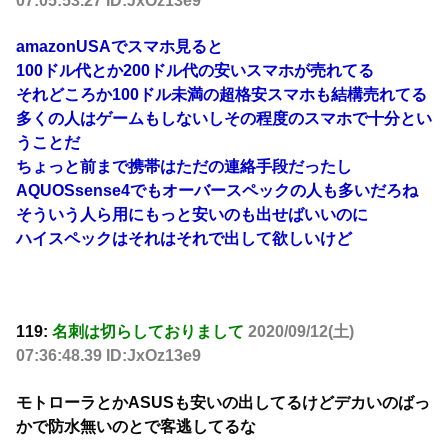
07:05:53.27 ID:JxOz13e9
amazonUSAでスマホ見ると
100ドル代とか200ドル代の安いスマホが売れてる
それどころか100ドル未満の超格安スマホも結構売れてる
多くの人はゲームもしないしその程度のスマホで十分とい
うことだ
ちょっと前まで携帯はただの連絡手段だったし
AQUOSsense4でもオーバースペックの人も多いだろね
そういう人ら用にもっと安いのも出せばいいのに
ハイスペックはそれはそれで出して欲しいけど
119:
名刺は切らしておりまして
2020/09/12(土)
07:36:48.39 ID:JxOz13e9
モトローラとかASUSも安いの出してるけどデカいのばっ
かで防水無いのとで客逃してるな