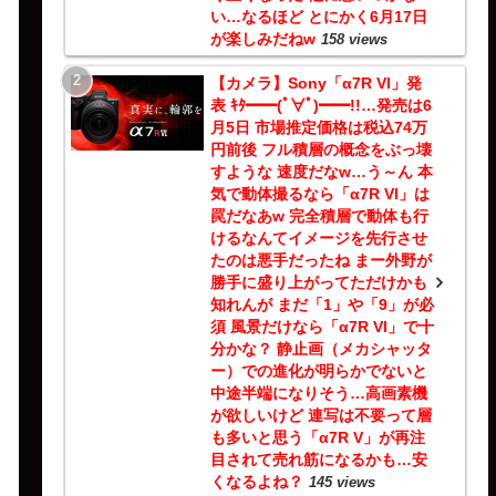
い…なるほど とにかく6月17日
が楽しみだねw
158 views
【カメラ】Sony「α7R VI」発
表 ｷﾀ━━(ﾟ∀ﾟ)━━!!…発売は6
月5日 市場推定価格は税込74万
円前後 フル積層の概念をぶっ壊
すような 速度だなw…う～ん 本
気で動体撮るなら「α7R VI」は
罠だなあw 完全積層で動体も行
けるなんてイメージを先行させ
たのは悪手だったね まー外野が
勝手に盛り上がってただけかも
知れんが まだ「1」や「9」が必
須 風景だけなら「α7R VI」で十
分かな？ 静止画（メカシャッタ
ー）での進化が明らかでないと
中途半端になりそう…高画素機
が欲しいけど 連写は不要って層
も多いと思う「α7R V」が再注
目されて売れ筋になるかも…安
くなるよね？
145 views