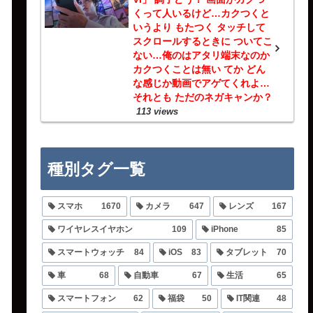
くって人いるけど…カクつくと
いうより もたつく タッチして
スクロールするときに ついてこ
ない…俺のはアタリ端末なのか
カクつくことは無い てか どん
な感じか動画でアゲてくれよ…
それとも ただのネガキャンか？
113 views
種別タグ一覧
スマホ
1670
カメラ
647
レンズ
167
ワイヤレスイヤホン
109
iPhone
85
スマートウォッチ
84
iOS
83
タブレット
70
車
68
自動車
67
生活
65
スマートフォン
62
福袋
50
IT関連
48