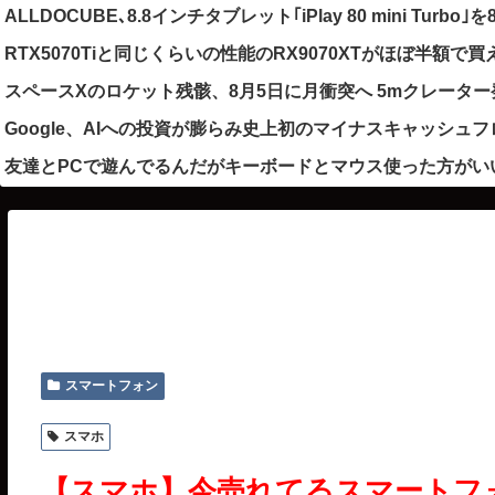
ALLDOCUBE､8.8インチタブレット｢iPlay 80 mini Turbo
RTX5070Tiと同じくらいの性能のRX9070XTがほぼ半額で
スペースXのロケット残骸、8月5日に月衝突へ 5mクレータ
Google、AIへの投資が膨らみ史上初のマイナスキャッシュ
友達とPCで遊んでるんだがキーボードとマウス使った方がい
スマートフォン
スマホ
【スマホ】今売れてるスマートフォ