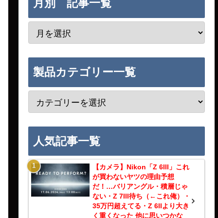
月別 記事一覧
製品カテゴリー一覧
人気記事一覧
【カメラ】Nikon「Z 6III」これ
が買わないヤツの理由予想
だ！…バリアングル・積層じゃ
ない・Z 7III待ち（←これ俺）・
35万円超えてる・Z 6IIより大き
く重くなった 他に思いつかな