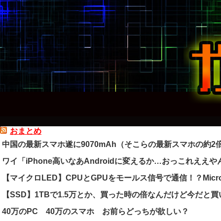
おまとめ
中国の最新スマホ遂に9070mAh（そこらの最新スマホの約
ワイ「iPhone高いなあAndroidに変えるか…おっこれええや
【マイクロLED】CPUとGPUをモールス信号で通信！？Micr
【SSD】1TBで1.5万とか、買った時の倍なんだけど今だと
40万のPC 40万のスマホ お前らどっちが欲しい？