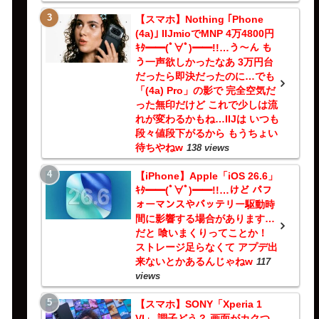
【スマホ】Nothing ｢Phone
(4a)｣ IIJmioでMNP 4万4800円
ｷﾀ━━(ﾟ∀ﾟ)━━!!…う～ん も
う一声欲しかったなあ 3万円台
だったら即決だったのに…でも
「(4a) Pro」の影で 完全空気だ
った無印だけど これで少しは流
れが変わるかもね…IIJは いつも
段々値段下がるから もうちょい
待ちやねw
138 views
【iPhone】Apple「iOS 26.6」
ｷﾀ━━(ﾟ∀ﾟ)━━!!…けど パフ
ォーマンスやバッテリー駆動時
間に影響する場合があります…
だと 喰いまくりってことか！
ストレージ足らなくて アプデ出
来ないとかあるんじゃねw
117
views
【スマホ】SONY「Xperia 1
VI」 調子どう？ 画面がカクつ