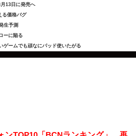
｣を8月13日に発売へ
買える価格バグ
ー発生予測
フローに陥る
いゲームでも頑なにパッド使いたがる
ンTOP10「BCNランキング」…再