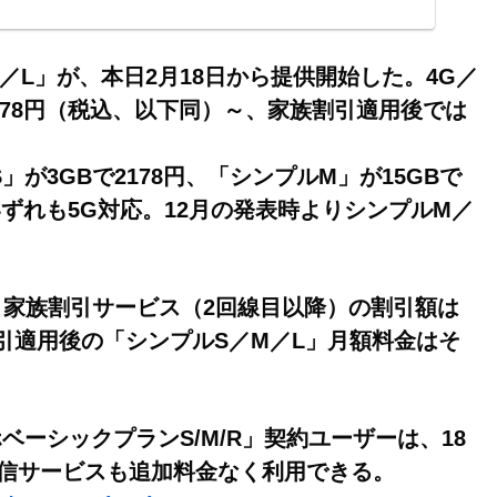
／L」が、本日2月18日から提供開始した。4G／
178円（税込、以下同）～、家族割引適用後では
3GBで2178円、「シンプルM」が15GBで
。いずれも5G対応。12月の発表時よりシンプルM／
家族割引サービス（2回線目以降）の割引額は
割引適用後の「シンプルS／M／L」月額料金はそ
ーシックプランS/M/R」契約ユーザーは、18
通信サービスも追加料金なく利用できる。