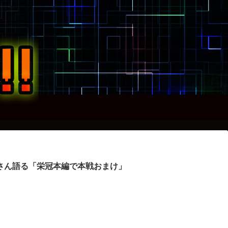
さん語る「栄冠本編で本戦おまけ」