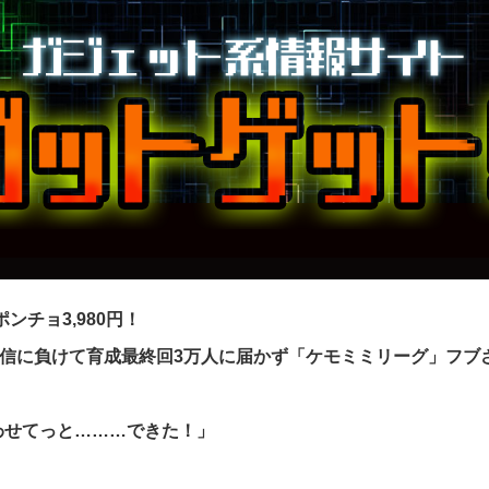
ンチョ3,980円！
配信に負けて育成最終回3万人に届かず「ケモミミリーグ」フブ
わせてっと………できた！」