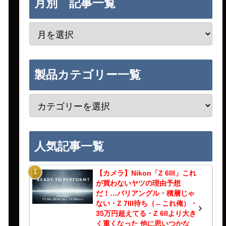
月別 記事一覧
製品カテゴリー一覧
人気記事一覧
【カメラ】Nikon「Z 6III」これ
が買わないヤツの理由予想
だ！…バリアングル・積層じゃ
ない・Z 7III待ち（←これ俺）・
35万円超えてる・Z 6IIより大き
く重くなった 他に思いつかな