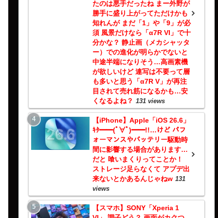
たのは悪手だったね まー外野が
勝手に盛り上がってただけかも
知れんが まだ「1」や「9」が必
須 風景だけなら「α7R VI」で十
分かな？ 静止画（メカシャッタ
ー）での進化が明らかでないと
中途半端になりそう…高画素機
が欲しいけど 連写は不要って層
も多いと思う「α7R V」が再注
目されて売れ筋になるかも…安
くなるよね？
131 views
【iPhone】Apple「iOS 26.6」
ｷﾀ━━(ﾟ∀ﾟ)━━!!…けど パフ
ォーマンスやバッテリー駆動時
間に影響する場合があります…
だと 喰いまくりってことか！
ストレージ足らなくて アプデ出
来ないとかあるんじゃねw
131
views
【スマホ】SONY「Xperia 1
VI」 調子どう？ 画面がカクつ