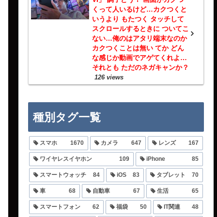
くって人いるけど…カクつくと
いうより もたつく タッチして
スクロールするときに ついてこ
ない…俺のはアタリ端末なのか
カクつくことは無い てか どん
な感じか動画でアゲてくれよ…
それとも ただのネガキャンか？
126 views
種別タグ一覧
スマホ
1670
カメラ
647
レンズ
167
ワイヤレスイヤホン
109
iPhone
85
スマートウォッチ
84
iOS
83
タブレット
70
車
68
自動車
67
生活
65
スマートフォン
62
福袋
50
IT関連
48