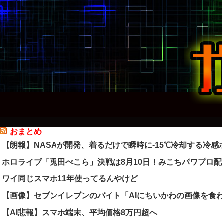
おまとめ
【朗報】NASAが開発、着るだけで瞬時に-15℃冷却する冷感ポ
ホロライブ「兎田ぺこら」決戦は8月10日！みこちパワプロ
ワイ同じスマホ11年使ってるんやけど
【画像】セブンイレブンのバイト「AIにちいかわの画像を食
【AI悲報】スマホ端末、平均価格8万円超へ