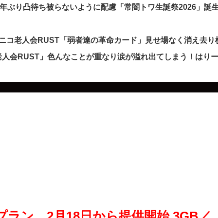
5年ぶり凸待ち被らないように配慮「常闇トワ生誕祭2026」誕
ニコ老人会RUST「弱者達の革命カード」見せ場なく消え去り
人会RUST」色んなことが重なり涙が溢れ出てしまう！はり
ン、2月18日から提供開始 3GB／