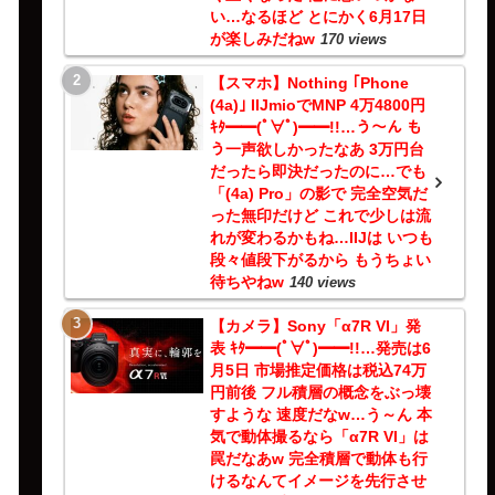
い…なるほど とにかく6月17日
が楽しみだねw
170 views
【スマホ】Nothing ｢Phone
(4a)｣ IIJmioでMNP 4万4800円
ｷﾀ━━(ﾟ∀ﾟ)━━!!…う～ん も
う一声欲しかったなあ 3万円台
だったら即決だったのに…でも
「(4a) Pro」の影で 完全空気だ
った無印だけど これで少しは流
れが変わるかもね…IIJは いつも
段々値段下がるから もうちょい
待ちやねw
140 views
【カメラ】Sony「α7R VI」発
表 ｷﾀ━━(ﾟ∀ﾟ)━━!!…発売は6
月5日 市場推定価格は税込74万
円前後 フル積層の概念をぶっ壊
すような 速度だなw…う～ん 本
気で動体撮るなら「α7R VI」は
罠だなあw 完全積層で動体も行
けるなんてイメージを先行させ