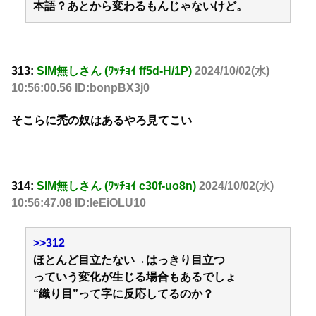
本語？あとから変わるもんじゃないけど。
313:
SIM無しさん (ﾜｯﾁｮｲ ff5d-H/1P)
2024/10/02(水)
10:56:00.56 ID:bonpBX3j0
そこらに禿の奴はあるやろ見てこい
314:
SIM無しさん (ﾜｯﾁｮｲ c30f-uo8n)
2024/10/02(水)
10:56:47.08 ID:leEiOLU10
>>312
ほとんど目立たない→はっきり目立つ
っていう変化が生じる場合もあるでしょ
“織り目”って字に反応してるのか？