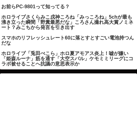
お前らPC-9801って知ってる？
ホロライブさくらみこ戌神ころね「みっころね」5chが最も
沸き立った瞬間「野糞最悪だな」ころさん撮れ高大賞ノミネ
ート？みこちから発言を引き出す
スマホのリフレッシュレート60に落とすとすごい電池持つん
だな
ホロライブ「兎田ぺこら」ホロ夏アモアス炎上！嘘が嫌い
「姫森ルーナ」筋を通す「大空スバル」ケモミミリーグにコ
ラボ被せることへ抗議の意思表示か