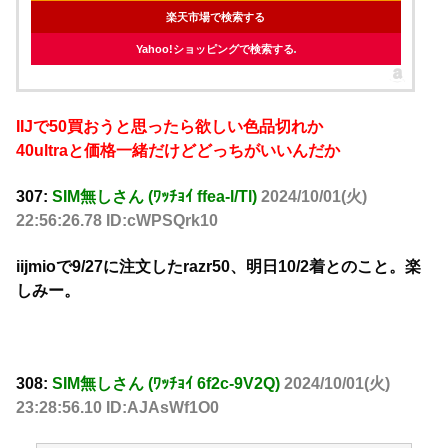
楽天市場で検索する
Yahoo!ショッピングで検索する
IIJで50買おうと思ったら欲しい色品切れか
40ultraと価格一緒だけどどっちがいいんだか
307:
SIM無しさん (ﾜｯﾁｮｲ ffea-l/Tl)
2024/10/01(火)
22:56:26.78 ID:cWPSQrk10
iijmioで9/27に注文したrazr50、明日10/2着とのこと。楽
しみー。
308:
SIM無しさん (ﾜｯﾁｮｲ 6f2c-9V2Q)
2024/10/01(火)
23:28:56.10 ID:AJAsWf1O0