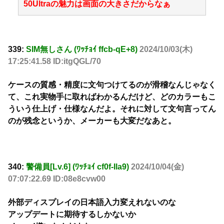
50Ultraの魅力は画面の大きさだからなぁ
339:
SIM無しさん (ﾜｯﾁｮｲ ffcb-qE+8)
2024/10/03(木)
17:25:41.58 ID:itgQGL/70
ケースの質感・精度に文句つけてるのが滑稽なんじゃなく
て、これ実物手に取ればわかるんだけど、どのカラーもこ
ういう仕上げ・仕様なんだよ。それに対して文句言ってん
のが残念というか、メーカーも大変だなあと。
340:
警備員[Lv.6] (ﾜｯﾁｮｲ cf0f-Ila9)
2024/10/04(金)
07:07:22.69 ID:08e8cvw00
外部ディスプレイの日本語入力変えれないのな
アップデートに期待するしかないか