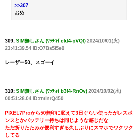
>>307
おめ
309:
SIM無しさん (ﾜｯﾁｮｲ cfd4-pVQf)
2024/10/01(火)
23:41:39.54 ID:O7Bs5i5e0
レーザー50、スゴーイ
310:
SIM無しさん (ﾜｯﾁｮｲ b3f4-RnOv)
2024/10/02(水)
00:51:28.04 ID:rmlnrQ450
PIXEL7Proから50無印に変えて3日ぐらい使ったがレスポ
ンスとかバッテリー持ちは同じような感じだな
ただ折りたたみが便利すぎる久しぶりにスマホでワクワク
してる