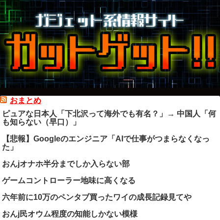
おまとめ
ピュアな日本人「下北沢って海外でも有名？」→ 中国人「何
も知らない（早口）」
【悲報】Googleのエンジニア「AIで仕事がつまらなくなっ
た」
おんjオナホ半分までしか入らない部
ゲームコントローラー地味に高くなる
六年前に10万のペンタブ買ったワイの成長記録見てや
おんj民オウム程度の知能しかない模様