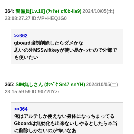
364:
警備員[Lv.10] (ﾜｯﾁｮｲ cf0b-Ila9)
2024/10/05(土)
23:08:27.27 ID:VP+HEQ1G0
>>362
gboard強制削除したらダメかな
思いの外MSSwiftkeyが使い易かったので外部で
も使いたい
365:
SIM無しさん (ｵｯﾍﾟｹ Sr47-snYH)
2024/10/05(土)
23:15:59.59 ID:90Z2fIYzr
>>364
俺はアルテしか使えない身体になっちまってる
Gboardは無効化も出来ないしやるとしたら本当
に削除しかないのが怖いなあ