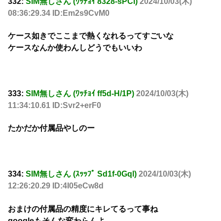
332:
SIM無しさん (ﾜｯﾁｮｲ 8328-sPCl)
2024/10/03(木)
08:36:29.34 ID:Em2s9CvM0
ケース如きでここまで熱くなれるってすごいな
ケースなんか使わんしどうでもいいわ
333:
SIM無しさん (ﾜｯﾁｮｲ ff5d-H/1P)
2024/10/03(木)
11:34:10.61 ID:Svr2+erF0
たかだか付属品やしのー
334:
SIM無しさん (ｽｯｯﾌﾟ Sd1f-0Gql)
2024/10/03(木)
12:26:20.29 ID:4I05eCw8d
おまけの付属品の精度にキレてるって事ね
googleもそんな変わらんよ