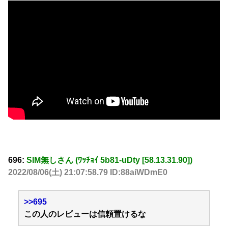
696:
SIM無しさん (ﾜｯﾁｮｲ 5b81-uDty [58.13.31.90])
2022/08/06(土) 21:07:58.79 ID:88aiWDmE0
>>695
この人のレビューは信頼置けるな