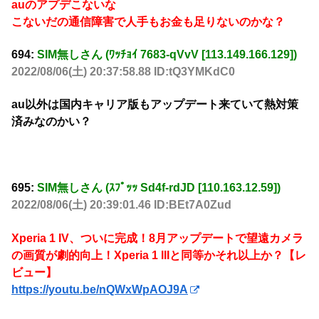
auのアプデこないな
こないだの通信障害で人手もお金も足りないのかな？
694:
SIM無しさん (ﾜｯﾁｮｲ 7683-qVvV [113.149.166.129])
2022/08/06(土) 20:37:58.88 ID:tQ3YMKdC0
au以外は国内キャリア版もアップデート来ていて熱対策
済みなのかい？
695:
SIM無しさん (ｽﾌﾟｯｯ Sd4f-rdJD [110.163.12.59])
2022/08/06(土) 20:39:01.46 ID:BEt7A0Zud
Xperia 1 IV、ついに完成！8月アップデートで望遠カメラ
の画質が劇的向上！Xperia 1 IIIと同等かそれ以上か？【レ
ビュー】
https://youtu.be/nQWxWpAOJ9A