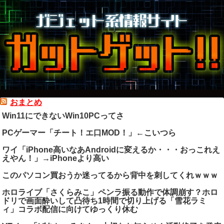
おまとめ
Win11にできないWin10PCってさ
PCゲーマー「チート！エ口MOD！」←こいつら
ワイ「iPhone高いなあAndroidに変えるか・・・おっこれえ
えやん！」→iPhoneより高い
このパソコン買おうか迷ってるから背中を刺してくれｗｗｗ
ホロライブ「さくらみこ」ペンラ振る動作で体調崩す？ホロ
ドリで画面酔いして凸待ち1時間で切り上げる「雪花ラミ
ィ」コラボ配信に向けてゆっくり休む