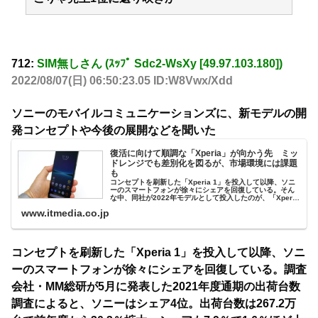
712:
SIM無しさん (ｽｯﾌﾟ Sdc2-WsXy [49.97.103.180])
2022/08/07(日) 06:50:23.05 ID:W8Vwx/Xdd
ソニーのモバイルコミュニケーションズに、新モデルの開
発コンセプトや今後の展開などを聞いた
復活に向けて順調な「Xperia」が向かう先 ミッ
ドレンジでも差別化を図るが、市場環境には課題
も
コンセプトを刷新した「Xperia 1」を投入して以降、ソニ
ーのスマートフォンが徐々にシェアを回復している。そん
な中、同社が2022年モデルとして投入したのが、「Xperia
1 IV」「Xperia 10 IV」「Xperia Ace III」の3機種だ。ソ
www.itmedia.co.jp
ニーのモバイルコミュニケーションズ事業本部で事業部長
を務める...
コンセプトを刷新した「Xperia 1」を投入して以降、ソニ
ーのスマートフォンが徐々にシェアを回復している。調査
会社・MM総研が5月に発表した2021年度通期の出荷台数
調査によると、ソニーはシェア4位。出荷台数は267.2万