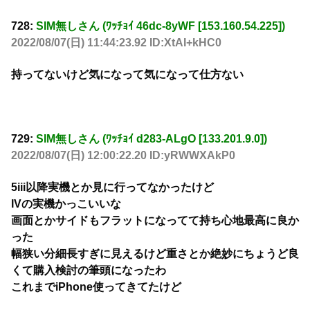
728:
SIM無しさん (ﾜｯﾁｮｲ 46dc-8yWF [153.160.54.225])
2022/08/07(日) 11:44:23.92 ID:XtAI+kHC0
持ってないけど気になって気になって仕方ない
729:
SIM無しさん (ﾜｯﾁｮｲ d283-ALgO [133.201.9.0])
2022/08/07(日) 12:00:22.20 ID:yRWWXAkP0
5iii以降実機とか見に行ってなかったけど
IVの実機かっこいいな
画面とかサイドもフラットになってて持ち心地最高に良か
った
幅狭い分細長すぎに見えるけど重さとか絶妙にちょうど良
くて購入検討の筆頭になったわ
これまでiPhone使ってきてたけど