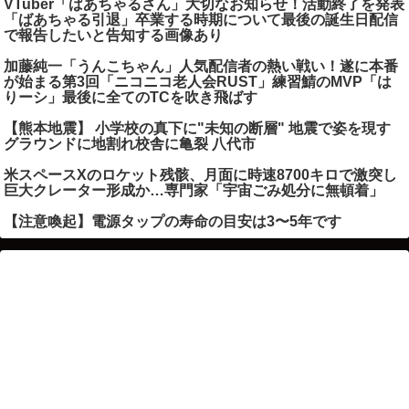
VTuber「ばあちゃるさん」大切なお知らせ！活動終了を発表
「ばあちゃる引退」卒業する時期について最後の誕生日配信
で報告したいと告知する画像あり
加藤純一「うんこちゃん」人気配信者の熱い戦い！遂に本番
が始まる第3回「ニコニコ老人会RUST」練習鯖のMVP「は
りーシ」最後に全てのTCを吹き飛ばす
【熊本地震】 小学校の真下に"未知の断層" 地震で姿を現す
グラウンドに地割れ校舎に亀裂 八代市
米スペースXのロケット残骸、月面に時速8700キロで激突し
巨大クレーター形成か…専門家「宇宙ごみ処分に無頓着」
【注意喚起】電源タップの寿命の目安は3〜5年です