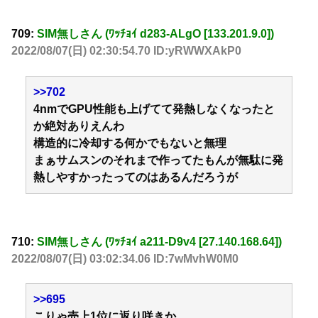
709:
SIM無しさん (ﾜｯﾁｮｲ d283-ALgO [133.201.9.0])
2022/08/07(日) 02:30:54.70 ID:yRWWXAkP0
>>702
4nmでGPU性能も上げてて発熱しなくなったと
か絶対ありえんわ
構造的に冷却する何かでもないと無理
まぁサムスンのそれまで作ってたもんが無駄に発
熱しやすかったってのはあるんだろうが
710:
SIM無しさん (ﾜｯﾁｮｲ a211-D9v4 [27.140.168.64])
2022/08/07(日) 03:02:34.06 ID:7wMvhW0M0
>>695
こりゃ売上1位に返り咲きか