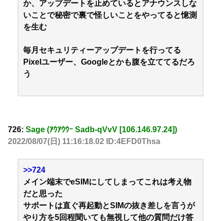
か、アップデートを止めているとアナウンスしな
いことで秘密で裏で怪しいことをやってると憶測
を生む
毎月セキュリティーアップデートを行ってる
Pixelユーザー、Googleとかも腹を立ててるだろ
う
726:
Sage (ｱｳｱｳｳｰ Sadb-qVvV [106.146.97.24])
2022/08/07(日) 11:16:18.02 ID:4EFD0Thsa
>>724
メイン端末でeSIMにしてしまってこれは考え物
だと思った
サポートは直ぐ再起動とSIMの抜き差しを言うが
やり方を5回程聞いても無視して他の質問だけ答