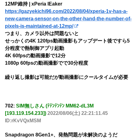
12MP維持 | xPeria lEaker
https://gazyekichi96.com/2022/08/04/xperia-1v-has-a-
new-camera-sensor-on-the-other-hand-the-number-of-
pixels-is-maintained-at-12mp/
つまり、カメラ以外は問題ないと
せっかくの4K 120fps動画撮影もアップデート後ですら5
分程度で熱制御アプリ起動
4K 60fpsの動画撮影で12分
1080p 60fpsの動画撮影でで30分程度
繰り返し撮影は可能だが動画撮影にクールタイムが必要
702:
SIM無しさん (ﾃﾃﾝﾃﾝﾃﾝ MM62-dL3M
[193.119.154.233])
2022/08/06(土) 22:21:11.45
ID:rKvVQxMSM
Snapdragon 8Gen1+、発熱問題が未解決のようだ