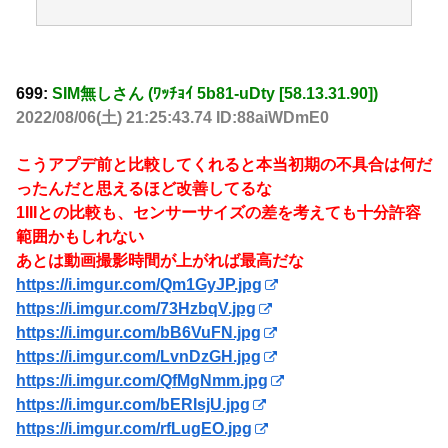
699:
SIM無しさん (ﾜｯﾁｮｲ 5b81-uDty [58.13.31.90])
2022/08/06(土) 21:25:43.74 ID:88aiWDmE0
こうアプデ前と比較してくれると本当初期の不具合は何だ
ったんだと思えるほど改善してるな
1IIIとの比較も、センサーサイズの差を考えても十分許容
範囲かもしれない
あとは動画撮影時間が上がれば最高だな
https://i.imgur.com/Qm1GyJP.jpg
https://i.imgur.com/73HzbqV.jpg
https://i.imgur.com/bB6VuFN.jpg
https://i.imgur.com/LvnDzGH.jpg
https://i.imgur.com/QfMgNmm.jpg
https://i.imgur.com/bERIsjU.jpg
https://i.imgur.com/rfLugEO.jpg