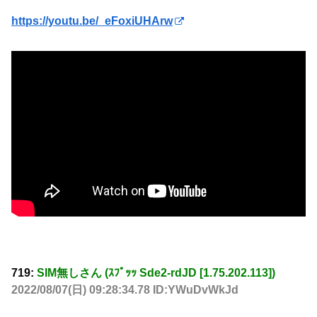
https://youtu.be/_eFoxiUHArw
719:
SIM無しさん (ｽﾌﾟｯｯ Sde2-rdJD [1.75.202.113])
2022/08/07(日) 09:28:34.78 ID:YWuDvWkJd