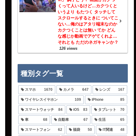
くって人いるけど…カクつくと
いうより もたつく タッチして
スクロールするときに ついてこ
ない…俺のはアタリ端末なのか
カクつくことは無い てか どん
な感じか動画でアゲてくれよ…
それとも ただのネガキャンか？
126 views
種別タグ一覧
スマホ
1670
カメラ
647
レンズ
167
ワイヤレスイヤホン
109
iPhone
85
スマートウォッチ
84
iOS
83
タブレット
70
車
68
自動車
67
生活
65
スマートフォン
62
福袋
50
IT関連
48