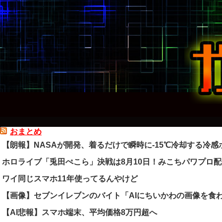
おまとめ
【朗報】NASAが開発、着るだけで瞬時に-15℃冷却する冷感ポ
ホロライブ「兎田ぺこら」決戦は8月10日！みこちパワプロ
ワイ同じスマホ11年使ってるんやけど
【画像】セブンイレブンのバイト「AIにちいかわの画像を食
【AI悲報】スマホ端末、平均価格8万円超へ