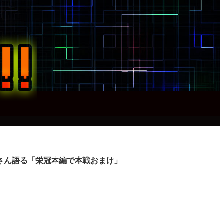
さん語る「栄冠本編で本戦おまけ」