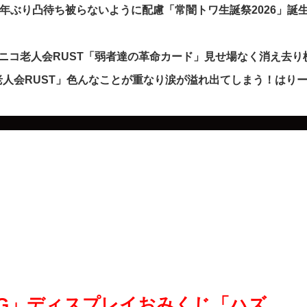
5年ぶり凸待ち被らないように配慮「常闇トワ生誕祭2026」誕
ニコ老人会RUST「弱者達の革命カード」見せ場なく消え去り
人会RUST」色んなことが重なり涙が溢れ出てしまう！はり
e 5G」ディスプレイおみくじ「ハズ