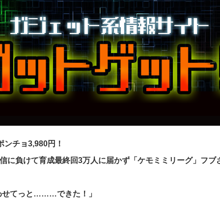
ンチョ3,980円！
配信に負けて育成最終回3万人に届かず「ケモミミリーグ」フブ
わせてっと………できた！」