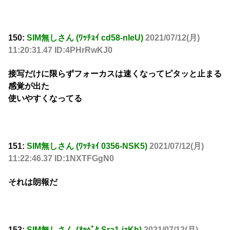
150:
SIM無しさん (ﾜｯﾁｮｲ cd58-nleU)
2021/07/12(月)
11:20:31.47 ID:4PHrRwKJ0
接写だけに限らずフォーカスは速くなってピタッと止まる
感覚が出た
使いやすくなってる
151:
SIM無しさん (ﾜｯﾁｮｲ 0356-NSK5)
2021/07/12(月)
11:22:46.37 ID:1NXTFGgN0
それは朗報だ
153:
SIM無しさん (ｵｯﾍﾟｹ Sra1-jzKh)
2021/07/12(月)