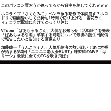
このパソコン買おうか迷ってるから背中を刺してくれｗｗｗ
ホロライブ「さくらみこ」ペンラ振る動作で体調崩す？ホロ
ドリで画面酔いして凸待ち1時間で切り上げる「雪花ラミ
ィ」コラボ配信に向けてゆっくり休む
VTuber「ばあちゃるさん」大切なお知らせ！活動終了を発表
「ばあちゃる引退」卒業する時期について最後の誕生日配信
で報告したいと告知する画像あり
加藤純一「うんこちゃん」人気配信者の熱い戦い！遂に本番
が始まる第3回「ニコニコ老人会RUST」練習鯖のMVP「は
りーシ」最後に全てのTCを吹き飛ばす