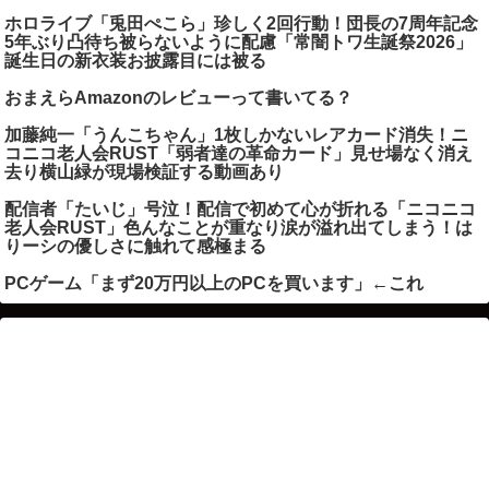
ホロライブ「兎田ぺこら」珍しく2回行動！団長の7周年記念
5年ぶり凸待ち被らないように配慮「常闇トワ生誕祭2026」
誕生日の新衣装お披露目には被る
おまえらAmazonのレビューって書いてる？
加藤純一「うんこちゃん」1枚しかないレアカード消失！ニ
コニコ老人会RUST「弱者達の革命カード」見せ場なく消え
去り横山緑が現場検証する動画あり
配信者「たいじ」号泣！配信で初めて心が折れる「ニコニコ
老人会RUST」色んなことが重なり涙が溢れ出てしまう！は
りーシの優しさに触れて感極まる
PCゲーム「まず20万円以上のPCを買います」←これ