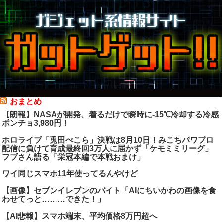
おまとめ
【朗報】NASAが開発、着るだけで瞬時に-15℃冷却する冷感
ポンチョ3,980円！
ホロライブ「兎田ぺこら」決戦は8月10日！みこちパワプロ
配信に負けて育成最終回3万人に届かず「ケモミミリーグ」
フブさん語る「栄冠本編で本戦おまけ」
ワイ同じスマホ11年使ってるんやけど
【画像】セブンイレブンのバイト「AIにちいかわの画像を食
わせてっと………できた！」
【AI悲報】スマホ端末、平均価格8万円超へ