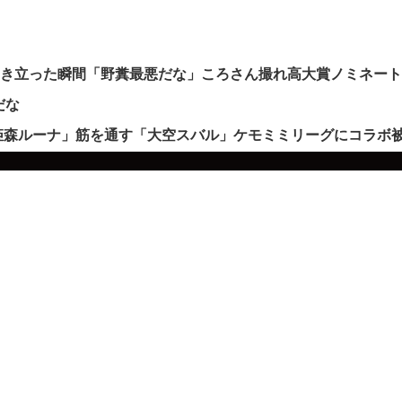
沸き立った瞬間「野糞最悪だな」ころさん撮れ高大賞ノミネー
だな
姫森ルーナ」筋を通す「大空スバル」ケモミミリーグにコラボ