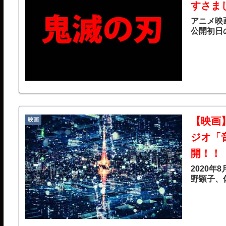
すさま
アニメ映
公開初日の
【映画
映画
ジオ「
開！！
2020年
野顕子、