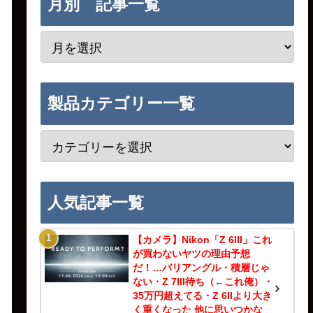
月別 記事一覧
製品カテゴリー一覧
人気記事一覧
【カメラ】Nikon「Z 6III」これ
が買わないヤツの理由予想
だ！…バリアングル・積層じゃ
ない・Z 7III待ち（←これ俺）・
35万円超えてる・Z 6IIより大き
く重くなった 他に思いつかな