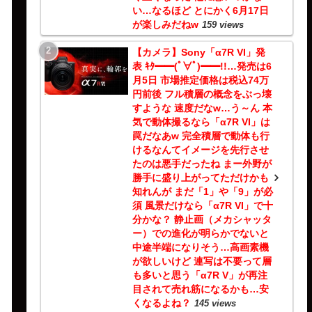
い…なるほど とにかく6月17日
が楽しみだねw
159 views
【カメラ】Sony「α7R VI」発
表 ｷﾀ━━(ﾟ∀ﾟ)━━!!…発売は6
月5日 市場推定価格は税込74万
円前後 フル積層の概念をぶっ壊
すような 速度だなw…う～ん 本
気で動体撮るなら「α7R VI」は
罠だなあw 完全積層で動体も行
けるなんてイメージを先行させ
たのは悪手だったね まー外野が
勝手に盛り上がってただけかも
知れんが まだ「1」や「9」が必
須 風景だけなら「α7R VI」で十
分かな？ 静止画（メカシャッタ
ー）での進化が明らかでないと
中途半端になりそう…高画素機
が欲しいけど 連写は不要って層
も多いと思う「α7R V」が再注
目されて売れ筋になるかも…安
くなるよね？
145 views