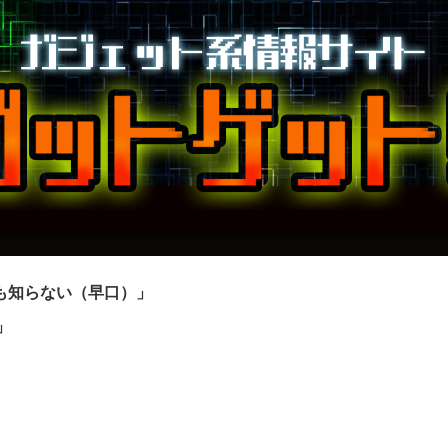
も知らない（早口）」
」