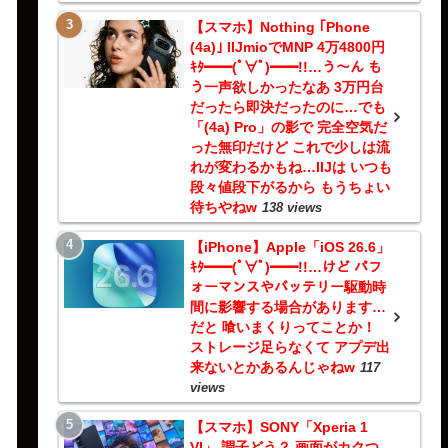
【スマホ】Nothing ｢Phone
(4a)｣ IIJmioでMNP 4万4800円
ｷﾀ━━(ﾟ∀ﾟ)━━!!…う～ん も
う一声欲しかったなあ 3万円台
だったら即決だったのに…でも
「(4a) Pro」の影で 完全空気だ
った無印だけど これで少しは流
れが変わるかもね…IIJは いつも
段々値段下がるから もうちょい
待ちやねw
138 views
【iPhone】Apple「iOS 26.6」
ｷﾀ━━(ﾟ∀ﾟ)━━!!…けど パフ
ォーマンスやバッテリー駆動時
間に影響する場合があります…
だと 喰いまくりってことか！
ストレージ足らなくて アプデ出
来ないとかあるんじゃねw
117
views
【スマホ】SONY「Xperia 1
VI」 調子どう？ 画面がカクつ