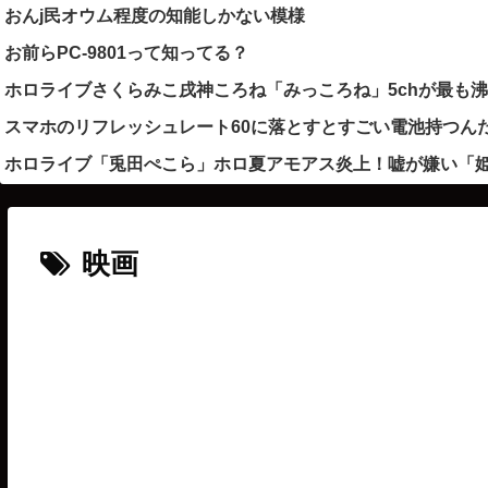
おんj民オウム程度の知能しかない模様
お前らPC-9801って知ってる？
ホロライブさくらみこ戌神ころね「みっころね」5chが最も
スマホのリフレッシュレート60に落とすとすごい電池持つん
ホロライブ「兎田ぺこら」ホロ夏アモアス炎上！嘘が嫌い「
映画