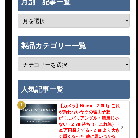
月別 記事一覧
製品カテゴリー一覧
人気記事一覧
【カメラ】Nikon「Z 6III」これ
が買わないヤツの理由予想
だ！…バリアングル・積層じゃ
ない・Z 7III待ち（←これ俺）・
35万円超えてる・Z 6IIより大き
く重くなった 他に思いつかな