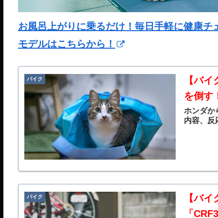
お風呂上がりに乗るだけ！毎日手軽に健康チェック
モデルはこちらから！
【バイ
バイク
を倒す
ホンダか
内容、反
【バイ
バイク
「CRF