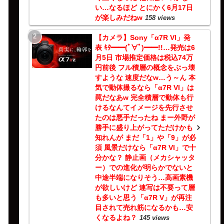
い…なるほど とにかく6月17日
が楽しみだねw
158 views
【カメラ】Sony「α7R VI」発
表 ｷﾀ━━(ﾟ∀ﾟ)━━!!…発売は6
月5日 市場推定価格は税込74万
円前後 フル積層の概念をぶっ壊
すような 速度だなw…う～ん 本
気で動体撮るなら「α7R VI」は
罠だなあw 完全積層で動体も行
けるなんてイメージを先行させ
たのは悪手だったね まー外野が
勝手に盛り上がってただけかも
知れんが まだ「1」や「9」が必
須 風景だけなら「α7R VI」で十
分かな？ 静止画（メカシャッタ
ー）での進化が明らかでないと
中途半端になりそう…高画素機
が欲しいけど 連写は不要って層
も多いと思う「α7R V」が再注
目されて売れ筋になるかも…安
くなるよね？
145 views