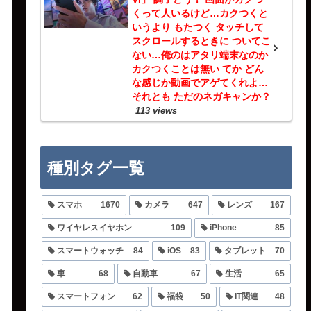
くって人いるけど…カクつくと
いうより もたつく タッチして
スクロールするときに ついてこ
ない…俺のはアタリ端末なのか
カクつくことは無い てか どん
な感じか動画でアゲてくれよ…
それとも ただのネガキャンか？
113 views
種別タグ一覧
スマホ
1670
カメラ
647
レンズ
167
ワイヤレスイヤホン
109
iPhone
85
スマートウォッチ
84
iOS
83
タブレット
70
車
68
自動車
67
生活
65
スマートフォン
62
福袋
50
IT関連
48