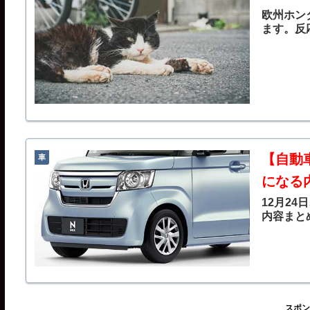
欧州ホン
ます。反
【自動車
車
になる
12月24
内容まと
スポン