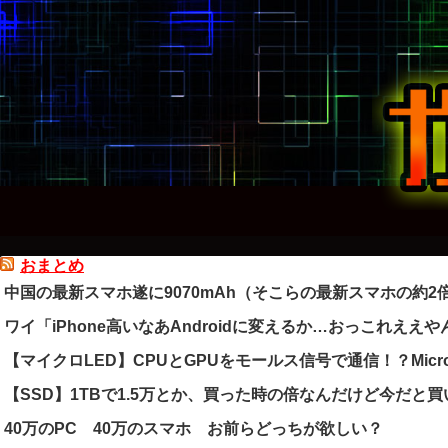
おまとめ
中国の最新スマホ遂に9070mAh（そこらの最新スマホの約
ワイ「iPhone高いなあAndroidに変えるか…おっこれええや
【マイクロLED】CPUとGPUをモールス信号で通信！？Micr
【SSD】1TBで1.5万とか、買った時の倍なんだけど今だと
40万のPC 40万のスマホ お前らどっちが欲しい？