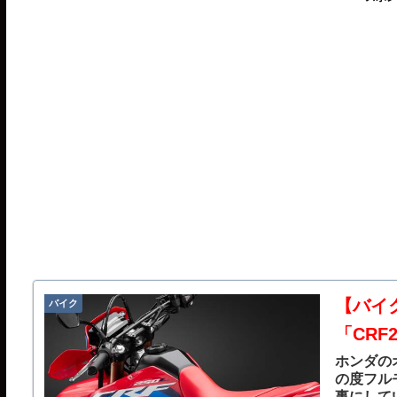
【バイ
バイク
「CR
ホンダのオ
の度フル
事にして