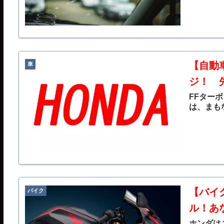
【自動
車
ジ！ 
FFター
は、まも
【バイク
バイク
ル！あ
ホンダは