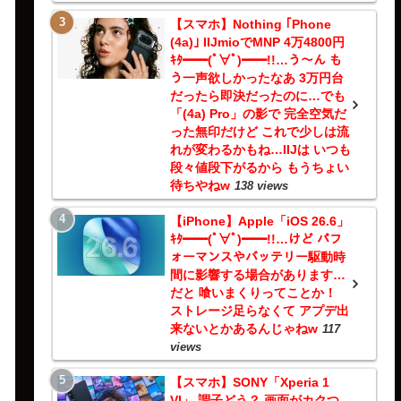
【スマホ】Nothing ｢Phone
(4a)｣ IIJmioでMNP 4万4800円
ｷﾀ━━(ﾟ∀ﾟ)━━!!…う～ん も
う一声欲しかったなあ 3万円台
だったら即決だったのに…でも
「(4a) Pro」の影で 完全空気だ
った無印だけど これで少しは流
れが変わるかもね…IIJは いつも
段々値段下がるから もうちょい
待ちやねw
138 views
【iPhone】Apple「iOS 26.6」
ｷﾀ━━(ﾟ∀ﾟ)━━!!…けど パフ
ォーマンスやバッテリー駆動時
間に影響する場合があります…
だと 喰いまくりってことか！
ストレージ足らなくて アプデ出
来ないとかあるんじゃねw
117
views
【スマホ】SONY「Xperia 1
VI」 調子どう？ 画面がカクつ