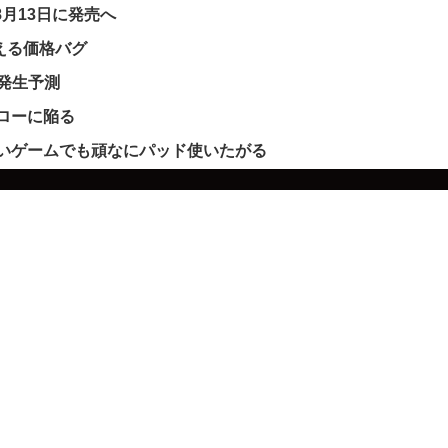
｣を8月13日に発売へ
買える価格バグ
ー発生予測
フローに陥る
いゲームでも頑なにパッド使いたがる