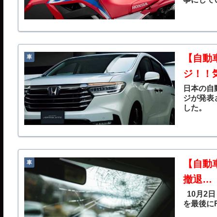
【自動
車
ジ！！
日本の自
ジが発表
した。
【自動
車
撤退…
10月2
を最後にF