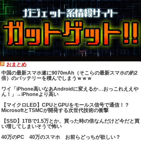
おまとめ
中国の最新スマホ遂に9070mAh（そこらの最新スマホの約2
倍）のバッテリーを積んでしまうｗｗｗ
ワイ「iPhone高いなあAndroidに変えるか…おっこれええや
ん！」→iPhoneより高い
【マイクロLED】CPUとGPUをモールス信号で通信！？
MicrosoftとTSMCが開発する次世代技術の衝撃
【SSD】1TBで1.5万とか、買った時の倍なんだけど今だと買
い増してしまいそうで怖い
40万のPC 40万のスマホ お前らどっちが欲しい？