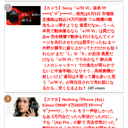
【カメラ】Sony「α7R VI」発表 ｷﾀ
━━(ﾟ∀ﾟ)━━!!…発売は6月5日 市場推
定価格は税込74万円前後 フル積層の概
念をぶっ壊すような 速度だなw…う～ん
本気で動体撮るなら「α7R VI」は罠だな
あw 完全積層で動体も行けるなんてイメ
ージを先行させたのは悪手だったね まー
外野が勝手に盛り上がってただけかも知
れんが まだ「1」や「9」が必須 風景だ
けなら「α7R VI」で十分かな？ 静止画
（メカシャッター）での進化が明らかで
ないと中途半端になりそう…高画素機が
欲しいけど 連写は不要って層も多いと思
う「α7R V」が再注目されて売れ筋にな
るかも…安くなるよね？
145 views
【スマホ】Nothing ｢Phone (4a)｣
IIJmioでMNP 4万4800円 ｷﾀ━━(ﾟ
∀ﾟ)━━!!…う～ん もう一声欲しかった
なあ 3万円台だったら即決だったのに…
でも「(4a) Pro」の影で 完全空気だった
無印だけど これで少しは流れが変わるか