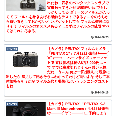
出たね…四谷のペンタックスクラブで
実機触ってきたぜ 結構軽いね でもし
っかりしてる ダミーのフィルムが入っ
てて フィルムを巻きあげる感触もテストできるよ…今のうちか
ら買い置きしておかないと いざゲットしても フィルム難民にな
りそう フィルムのオススメある？…まずはフィルムの値段 すべ
てはこれに尽きる。
2024.06.23
【カメラ】PENTAX フィルムカメラ
PENTAX
「PENTAX 17」7月12日 発売ｷﾀ━━(ﾟ
∀ﾟ)━━!!…ハーフサイズフォーマッ
トで 直販価格は税込8万8,000円…っ
て すでに在庫切れじゃんw 凄い人気
だね…う～ん 俺は一回撮影して現像に
出したら 満足して飽きそう…わかってたけど高いよな そして本
体価格もそうだが フィルム代と現像代というランニングコスト
もね…
2024.06.18
【カメラ】PENTAX 「PENTAX K-3
PENTAX
Mark III Monochrome」4月28日発売
ｷﾀ━━━(ﾟ∀ﾟ)━━━!!…予約しよう