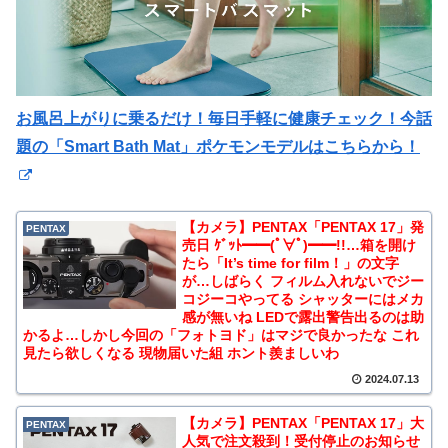
お風呂上がりに乗るだけ！毎日手軽に健康チェック！今話
題の「Smart Bath Mat」ポケモンモデルはこちらから！
【カメラ】PENTAX「PENTAX 17」発
PENTAX
売日 ｹﾞｯﾄ━━(ﾟ∀ﾟ)━━!!…箱を開け
たら「It’s time for film！」の文字
が…しばらく フィルム入れないでジー
コジーコやってる シャッターにはメカ
感が無いね LEDで露出警告出るのは助
かるよ…しかし今回の「フォトヨド」はマジで良かったな これ
見たら欲しくなる 現物届いた組 ホント羨ましいわ
2024.07.13
【カメラ】PENTAX「PENTAX 17」大
PENTAX
人気で注文殺到！受付停止のお知らせ