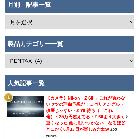
月別 記事一覧
製品カテゴリー一覧
人気記事一覧
【カメラ】Nikon「Z 6III」これが買わな
いヤツの理由予想だ！…バリアングル・
積層じゃない・Z 7III待ち（←これ
俺）・35万円超えてる・Z 6IIより大きく
重くなった 他に思いつかない…なるほど
とにかく6月17日が楽しみだねw
158
views