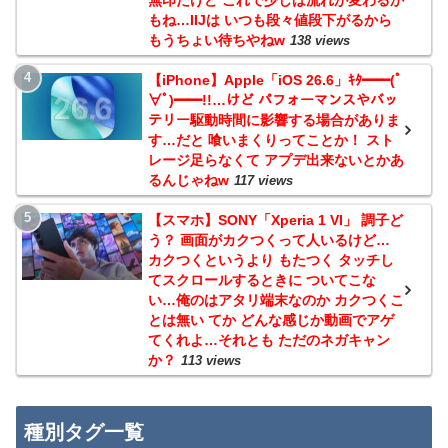
もね…IIJは いつも段々値段下がるから
もうちょい待ちやねw
138 views
【iPhone】Apple「iOS 26.6」ｷﾀ━━(ﾟ
∀ﾟ)━━!!…けど パフォーマンスやバッ
テリー駆動時間に影響する場合がありま
す…だと 喰いまくりってことか！ スト
レージ足らなくて アプデ出来ないとかあ
るんじゃねw
117 views
【スマホ】SONY「Xperia 1 VI」 調子ど
う？ 画面がカクつくって人いるけど…
カクつくというより もたつく タッチし
てスクロールするときに ついてこな
い…俺のはアタリ端末なのか カクつくこ
とは無い てか どんな感じか動画でアゲ
てくれよ…それとも ただのネガキャン
か？
113 views
種別タグ一覧