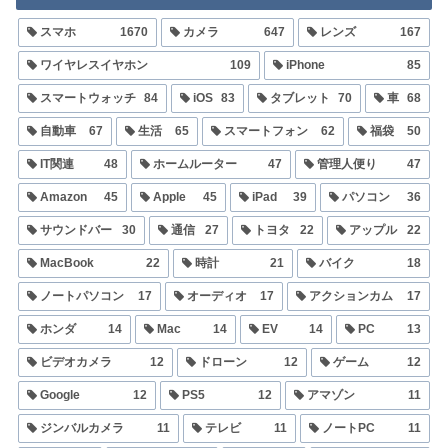
スマホ
1670
カメラ
647
レンズ
167
ワイヤレスイヤホン
109
iPhone
85
スマートウォッチ
84
iOS
83
タブレット
70
車
68
自動車
67
生活
65
スマートフォン
62
福袋
50
IT関連
48
ホームルーター
47
管理人便り
47
Amazon
45
Apple
45
iPad
39
パソコン
36
サウンドバー
30
通信
27
トヨタ
22
アップル
22
MacBook
22
時計
21
バイク
18
ノートパソコン
17
オーディオ
17
アクションカム
17
ホンダ
14
Mac
14
EV
14
PC
13
ビデオカメラ
12
ドローン
12
ゲーム
12
Google
12
PS5
12
アマゾン
11
ジンバルカメラ
11
テレビ
11
ノートPC
11