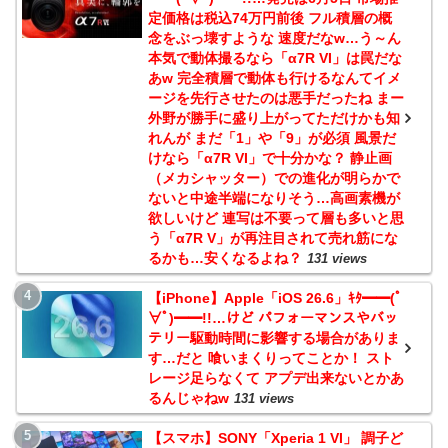
定価格は税込74万円前後 フル積層の概
念をぶっ壊すような 速度だなw…う～ん
本気で動体撮るなら「α7R VI」は罠だな
あw 完全積層で動体も行けるなんてイメ
ージを先行させたのは悪手だったね まー
外野が勝手に盛り上がってただけかも知
れんが まだ「1」や「9」が必須 風景だ
けなら「α7R VI」で十分かな？ 静止画
（メカシャッター）での進化が明らかで
ないと中途半端になりそう…高画素機が
欲しいけど 連写は不要って層も多いと思
う「α7R V」が再注目されて売れ筋にな
るかも…安くなるよね？
131 views
【iPhone】Apple「iOS 26.6」ｷﾀ━━(ﾟ
∀ﾟ)━━!!…けど パフォーマンスやバッ
テリー駆動時間に影響する場合がありま
す…だと 喰いまくりってことか！ スト
レージ足らなくて アプデ出来ないとかあ
るんじゃねw
131 views
【スマホ】SONY「Xperia 1 VI」 調子ど