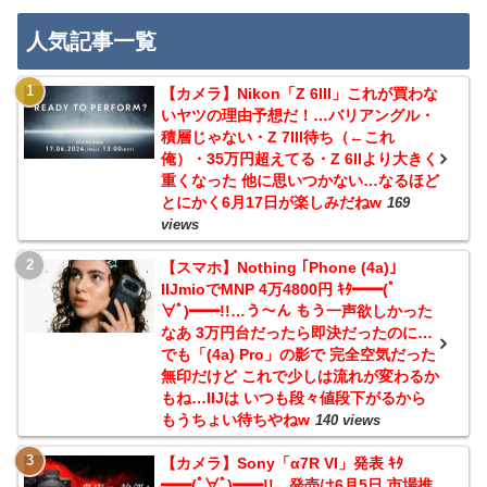
人気記事一覧
【カメラ】Nikon「Z 6III」これが買わな
いヤツの理由予想だ！…バリアングル・
積層じゃない・Z 7III待ち（←これ
俺）・35万円超えてる・Z 6IIより大きく
重くなった 他に思いつかない…なるほど
とにかく6月17日が楽しみだねw
169
views
【スマホ】Nothing ｢Phone (4a)｣
IIJmioでMNP 4万4800円 ｷﾀ━━(ﾟ
∀ﾟ)━━!!…う～ん もう一声欲しかった
なあ 3万円台だったら即決だったのに…
でも「(4a) Pro」の影で 完全空気だった
無印だけど これで少しは流れが変わるか
もね…IIJは いつも段々値段下がるから
もうちょい待ちやねw
140 views
【カメラ】Sony「α7R VI」発表 ｷﾀ
━━(ﾟ∀ﾟ)━━!!…発売は6月5日 市場推