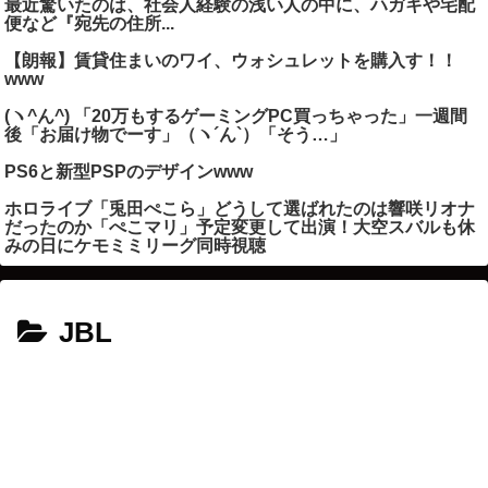
最近驚いたのは、社会人経験の浅い人の中に、ハガキや宅配
便など『宛先の住所...
【朗報】賃貸住まいのワイ、ウォシュレットを購入す！！
www
(ヽ^ん^) 「20万もするゲーミングPC買っちゃった」一週間
後「お届け物でーす」（ヽ´ん`）「そう…」
PS6と新型PSPのデザインwww
ホロライブ「兎田ぺこら」どうして選ばれたのは響咲リオナ
だったのか「ぺこマリ」予定変更して出演！大空スバルも休
みの日にケモミミリーグ同時視聴
JBL