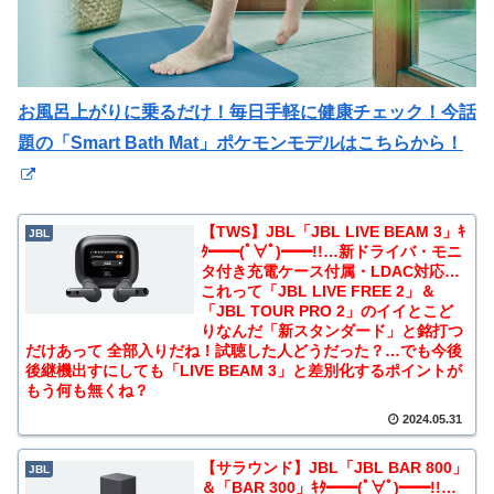
お風呂上がりに乗るだけ！毎日手軽に健康チェック！今話
題の「Smart Bath Mat」ポケモンモデルはこちらから！
【TWS】JBL「JBL LIVE BEAM 3」ｷ
JBL
ﾀ━━(ﾟ∀ﾟ)━━!!…新ドライバ・モニ
タ付き充電ケース付属・LDAC対応…
これって「JBL LIVE FREE 2」＆
「JBL TOUR PRO 2」のイイとこど
りなんだ「新スタンダード」と銘打つ
だけあって 全部入りだね！試聴した人どうだった？…でも今後
後継機出すにしても「LIVE BEAM 3」と差別化するポイントが
もう何も無くね？
2024.05.31
【サラウンド】JBL「JBL BAR 800」
JBL
＆「BAR 300」ｷﾀ━━(ﾟ∀ﾟ)━━!!…