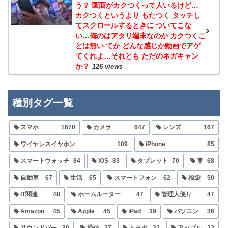
う？ 画面がカクつくって人いるけど…
カクつくというより もたつく タッチし
てスクロールするときに ついてこな
い…俺のはアタリ端末なのか カクつくこ
とは無い てか どんな感じか動画でアゲ
てくれよ…それとも ただのネガキャン
か？
126 views
種別タグ一覧
スマホ
1670
カメラ
647
レンズ
167
ワイヤレスイヤホン
109
iPhone
85
スマートウォッチ
84
iOS
83
タブレット
70
車
68
自動車
67
生活
65
スマートフォン
62
福袋
50
IT関連
48
ホームルーター
47
管理人便り
47
Amazon
45
Apple
45
iPad
39
パソコン
36
サウンドバー
30
通信
27
トヨタ
22
アップル
22