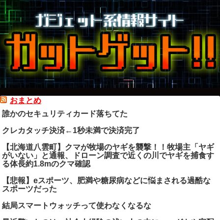
おまとめ
誰かのセキュリティカード落ちてた
クレカタッチ決済←1秒未満で決済完了
【北海道八雲町】クマが牧場のヤギを襲撃！！牧場主「ヤギ
がいない」と通報、ドローン調査で近くの川でヤギを捕食す
る体長約1.8mのクマ確認
【悲報】eスポーツ、肥満や糖尿病などに悩まされる過酷な
スポーツだった
結局スマートウォッチって使わなくなるな