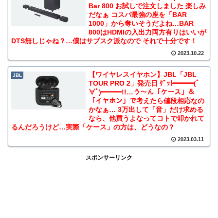
Bar 800 お試しで注文しました 楽しみ
だなぁ コスパ最強の座を「BAR
1000」から奪いそうだよね…BAR
800はHDMIの入出力両方有りはいいが
DTS無しじゃね？…僕はサブスク派なので それで十分です！
2023.10.22
【ワイヤレスイヤホン】JBL「JBL
JBL
TOUR PRO 2」発売日 ｹﾞｯﾄ━━━(ﾟ
∀ﾟ)━━━!!…う～ん「ケース」＆
「イヤホン」で考えたら値段相応なの
かなぁ… 3万出して「音」だけ求める
なら、他買うよなってコトで叩かれて
るんだろうけど…実際「ケース」の方は、どうなの？
2023.03.11
スポンサーリンク