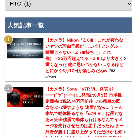
人気記事一覧
【カメラ】Nikon「Z 6III」これが買わな
いヤツの理由予想だ！…バリアングル・
積層じゃない・Z 7III待ち（←これ
俺）・35万円超えてる・Z 6IIより大きく
重くなった 他に思いつかない…なるほど
とにかく6月17日が楽しみだねw
158
views
【カメラ】Sony「α7R VI」発表 ｷﾀ
━━(ﾟ∀ﾟ)━━!!…発売は6月5日 市場推
定価格は税込74万円前後 フル積層の概
念をぶっ壊すような 速度だなw…う～ん
本気で動体撮るなら「α7R VI」は罠だな
あw 完全積層で動体も行けるなんてイメ
ージを先行させたのは悪手だったね まー
外野が勝手に盛り上がってただけかも知