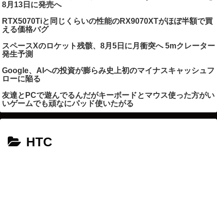
8月13日に発売へ
RTX5070Tiと同じくらいの性能のRX9070XTがほぼ半額で買
える価格バグ
スペースXのロケット残骸、8月5日に月衝突へ 5mクレーター
発生予測
Google、AIへの投資が膨らみ史上初のマイナスキャッシュフ
ローに陥る
友達とPCで遊んでるんだがキーボードとマウス使った方がい
いゲームでも頑なにパッド使いたがる
HTC