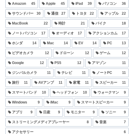
Amazon
45
Apple
45
iPad
39
パソコン
36
サウンドバー
30
通信
27
トヨタ
22
アップル
22
MacBook
22
時計
21
バイク
18
ノートパソコン
17
オーディオ
17
アクションカム
17
ホンダ
14
Mac
14
EV
14
PC
13
ビデオカメラ
12
ドローン
12
ゲーム
12
Google
12
PS5
12
アマゾン
11
ジンバルカメラ
11
テレビ
11
ノートPC
11
旅行
11
AVアンプ
11
家電
11
スピーカー
11
スマートバンド
10
ヘッドフォン
10
ウォークマン
9
Windows
9
iMac
9
スマートスピーカー
9
アプリ
9
日産
9
モニター
9
ソニー
9
ストリーミングメディアプレーヤー
8
音楽
7
アクセサリー
6