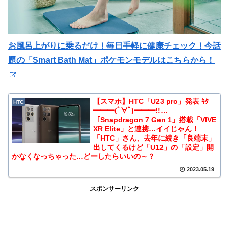
お風呂上がりに乗るだけ！毎日手軽に健康チェック！今話
題の「Smart Bath Mat」ポケモンモデルはこちらから！
【スマホ】HTC「U23 pro」発表 ｷﾀ
HTC
━━━(ﾟ∀ﾟ)━━━!!…
「Snapdragon 7 Gen 1」搭載「VIVE
XR Elite」と連携…イイじゃん！
「HTC」さん、去年に続き「良端末」
出してくるけど「U12」の「設定」開
かなくなっちゃった…どーしたらいいの～？
2023.05.19
スポンサーリンク