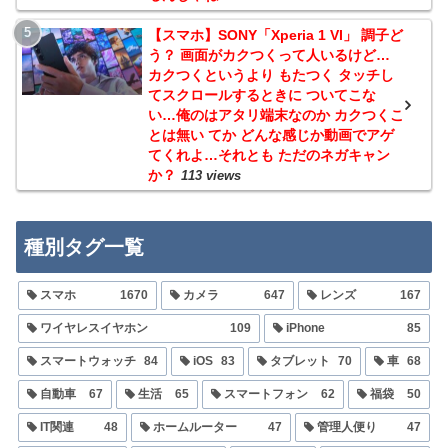
【スマホ】SONY「Xperia 1 VI」 調子ど
う？ 画面がカクつくって人いるけど…
カクつくというより もたつく タッチし
てスクロールするときに ついてこな
い…俺のはアタリ端末なのか カクつくこ
とは無い てか どんな感じか動画でアゲ
てくれよ…それとも ただのネガキャン
か？
113 views
種別タグ一覧
スマホ
1670
カメラ
647
レンズ
167
ワイヤレスイヤホン
109
iPhone
85
スマートウォッチ
84
iOS
83
タブレット
70
車
68
自動車
67
生活
65
スマートフォン
62
福袋
50
IT関連
48
ホームルーター
47
管理人便り
47