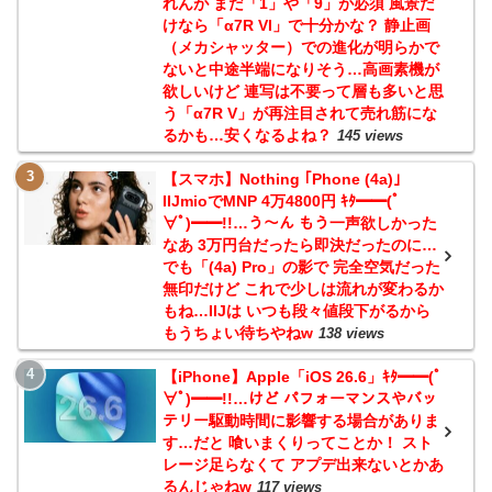
れんが まだ「1」や「9」が必須 風景だ
けなら「α7R VI」で十分かな？ 静止画
（メカシャッター）での進化が明らかで
ないと中途半端になりそう…高画素機が
欲しいけど 連写は不要って層も多いと思
う「α7R V」が再注目されて売れ筋にな
るかも…安くなるよね？
145 views
【スマホ】Nothing ｢Phone (4a)｣
IIJmioでMNP 4万4800円 ｷﾀ━━(ﾟ
∀ﾟ)━━!!…う～ん もう一声欲しかった
なあ 3万円台だったら即決だったのに…
でも「(4a) Pro」の影で 完全空気だった
無印だけど これで少しは流れが変わるか
もね…IIJは いつも段々値段下がるから
もうちょい待ちやねw
138 views
【iPhone】Apple「iOS 26.6」ｷﾀ━━(ﾟ
∀ﾟ)━━!!…けど パフォーマンスやバッ
テリー駆動時間に影響する場合がありま
す…だと 喰いまくりってことか！ スト
レージ足らなくて アプデ出来ないとかあ
るんじゃねw
117 views