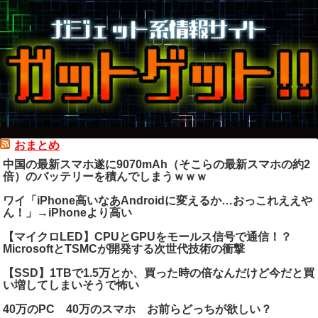
おまとめ
中国の最新スマホ遂に9070mAh（そこらの最新スマホの約2
倍）のバッテリーを積んでしまうｗｗｗ
ワイ「iPhone高いなあAndroidに変えるか…おっこれええや
ん！」→iPhoneより高い
【マイクロLED】CPUとGPUをモールス信号で通信！？
MicrosoftとTSMCが開発する次世代技術の衝撃
【SSD】1TBで1.5万とか、買った時の倍なんだけど今だと買
い増してしまいそうで怖い
40万のPC 40万のスマホ お前らどっちが欲しい？