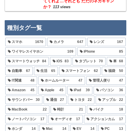
てくれよ…それとも ただのネガキャン
か？
113 views
種別タグ一覧
スマホ
1670
カメラ
647
レンズ
167
ワイヤレスイヤホン
109
iPhone
85
スマートウォッチ
84
iOS
83
タブレット
70
車
68
自動車
67
生活
65
スマートフォン
62
福袋
50
IT関連
48
ホームルーター
47
管理人便り
47
Amazon
45
Apple
45
iPad
39
パソコン
36
サウンドバー
30
通信
27
トヨタ
22
アップル
22
MacBook
22
時計
21
バイク
18
ノートパソコン
17
オーディオ
17
アクションカム
17
ホンダ
14
Mac
14
EV
14
PC
13