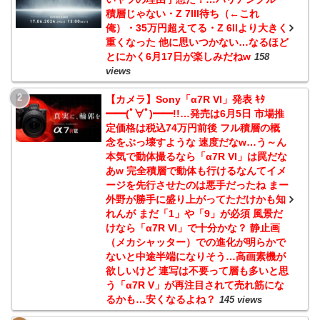
積層じゃない・Z 7III待ち（←これ
俺）・35万円超えてる・Z 6IIより大きく
重くなった 他に思いつかない…なるほど
とにかく6月17日が楽しみだねw
158
views
【カメラ】Sony「α7R VI」発表 ｷﾀ
━━(ﾟ∀ﾟ)━━!!…発売は6月5日 市場推
定価格は税込74万円前後 フル積層の概
念をぶっ壊すような 速度だなw…う～ん
本気で動体撮るなら「α7R VI」は罠だな
あw 完全積層で動体も行けるなんてイメ
ージを先行させたのは悪手だったね まー
外野が勝手に盛り上がってただけかも知
れんが まだ「1」や「9」が必須 風景だ
けなら「α7R VI」で十分かな？ 静止画
（メカシャッター）での進化が明らかで
ないと中途半端になりそう…高画素機が
欲しいけど 連写は不要って層も多いと思
う「α7R V」が再注目されて売れ筋にな
るかも…安くなるよね？
145 views