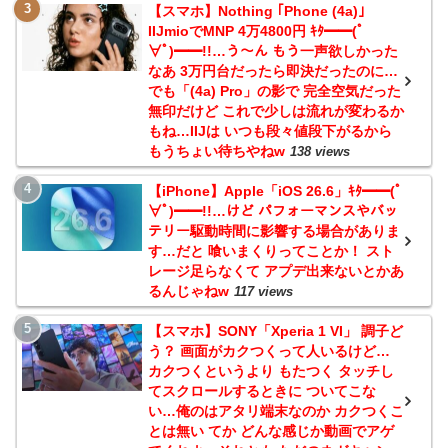
【スマホ】Nothing ｢Phone (4a)｣
IIJmioでMNP 4万4800円 ｷﾀ━━(ﾟ
∀ﾟ)━━!!…う～ん もう一声欲しかった
なあ 3万円台だったら即決だったのに…
でも「(4a) Pro」の影で 完全空気だった
無印だけど これで少しは流れが変わるか
もね…IIJは いつも段々値段下がるから
もうちょい待ちやねw
138 views
【iPhone】Apple「iOS 26.6」ｷﾀ━━(ﾟ
∀ﾟ)━━!!…けど パフォーマンスやバッ
テリー駆動時間に影響する場合がありま
す…だと 喰いまくりってことか！ スト
レージ足らなくて アプデ出来ないとかあ
るんじゃねw
117 views
【スマホ】SONY「Xperia 1 VI」 調子ど
う？ 画面がカクつくって人いるけど…
カクつくというより もたつく タッチし
てスクロールするときに ついてこな
い…俺のはアタリ端末なのか カクつくこ
とは無い てか どんな感じか動画でアゲ