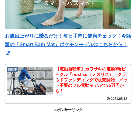
お風呂上がりに乗るだけ！毎日手軽に健康チェック！今話
題の「Smart Bath Mat」ポケモンモデルはこちらから！
【電動自転車】カワサキの電動3輪ビ
自転車
ークル「noslisu（ノスリス）」クラ
ウドファンディングで販売開始…メッ
ト不要のフル電動モデルで35万円か
ら！
2021.05.12
スポンサーリンク