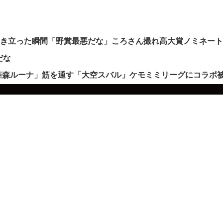
沸き立った瞬間「野糞最悪だな」ころさん撮れ高大賞ノミネー
だな
姫森ルーナ」筋を通す「大空スバル」ケモミミリーグにコラボ