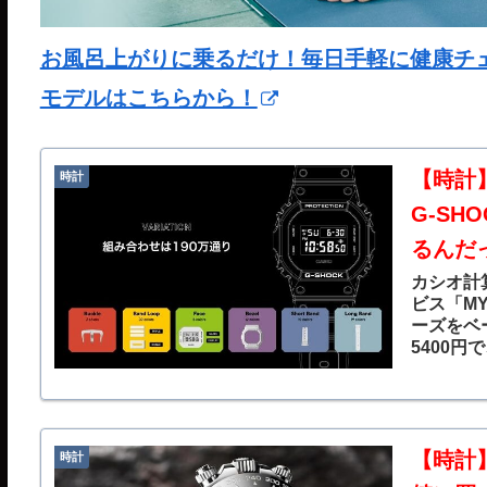
お風呂上がりに乗るだけ！毎日手軽に健康チェック
モデルはこちらから！
【時計
時計
G-SH
るんだ
カシオ計
ビス「MY
ーズをベ
5400円
【時計
時計