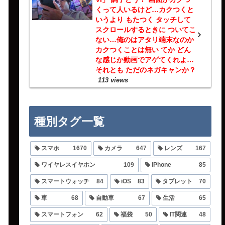
くって人いるけど…カクつくと
いうより もたつく タッチして
スクロールするときに ついてこ
ない…俺のはアタリ端末なのか
カクつくことは無い てか どん
な感じか動画でアゲてくれよ…
それとも ただのネガキャンか？
113 views
種別タグ一覧
スマホ
1670
カメラ
647
レンズ
167
ワイヤレスイヤホン
109
iPhone
85
スマートウォッチ
84
iOS
83
タブレット
70
車
68
自動車
67
生活
65
スマートフォン
62
福袋
50
IT関連
48