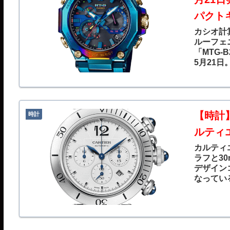
パクト
カシオ計
ルーフェ
「MTG-
5月21日
【時計
時計
ルティ
カルティ
ラフと3
デザイン
なってい
になり、
ズなども