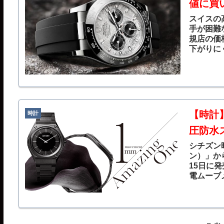
値に買
スイスの
手が困難
規店の価
下がりに
て魅力を
【時計
時計
圧防水
シチズン時
ン）」か
15日に
電ムーブ
形状にす