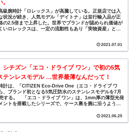
い。
高級腕時計「ロレックス」が高騰している。正規店では入
な状況が続き、人気モデル「デイトナ」は並行輸入品が正
格の2.5倍まで上昇した。世界でブランドが認められ価値が
くいロレックスは、一定の流動性もあり「実物資産」とし
放っている。
2021.07.01
】シチズン「エコ・ドライブ ワン」で初の5気
ステンレスモデル …世界最薄なんだって！
計は、「CITIZEN Eco-Drive One（エコ・ドライブ ワ
ら、ブランド初となる5気圧防水のステンレスモデルを7月
発売する。 「エコ・ドライブ ワン」は、1mm厚の薄型光発
メントを搭載したシリーズで、ケース裏を腕に沿うような
ることで装着感も向上させている。
2021.06.25