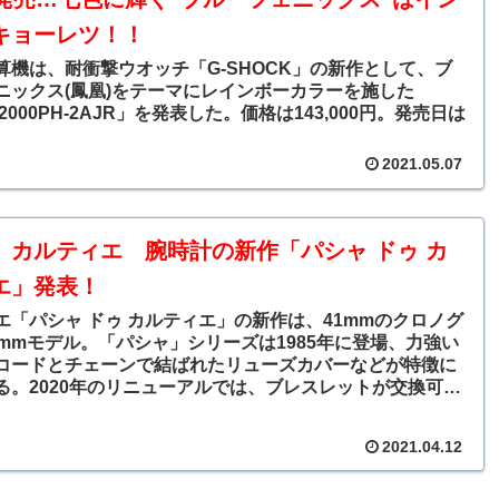
キョーレツ！！
算機は、耐衝撃ウオッチ「G-SHOCK」の新作として、ブ
ニックス(鳳凰)をテーマにレインボーカラーを施した
B2000PH-2AJR」を発表した。価格は143,000円。発売日は
。
2021.05.07
】カルティエ 腕時計の新作「パシャ ドゥ カ
エ」発表！
エ「パシャ ドゥ カルティエ」の新作は、41mmのクロノグ
0mmモデル。「パシャ」シリーズは1985年に登場、力強い
コードとチェーンで結ばれたリューズカバーなどが特徴に
る。2020年のリニューアルでは、ブレスレットが交換可能
サファイアクリスタルのシースルーバック、新しいリュー
取り入れた。
2021.04.12