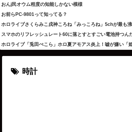
おんj民オウム程度の知能しかない模様
お前らPC-9801って知ってる？
ホロライブさくらみこ戌神ころね「みっころね」5chが最も
スマホのリフレッシュレート60に落とすとすごい電池持つん
ホロライブ「兎田ぺこら」ホロ夏アモアス炎上！嘘が嫌い「
時計