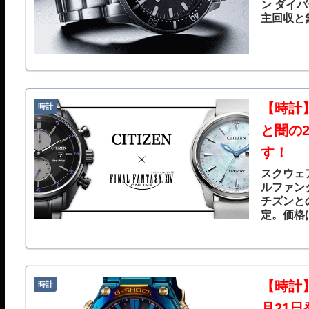
ン ダイ
主回収と
【時計
時計
と闇の
す！
スクウェ
ルファン
チズンと
定。価格は
LIGHT-
約を受け
【時計】
時計
月21