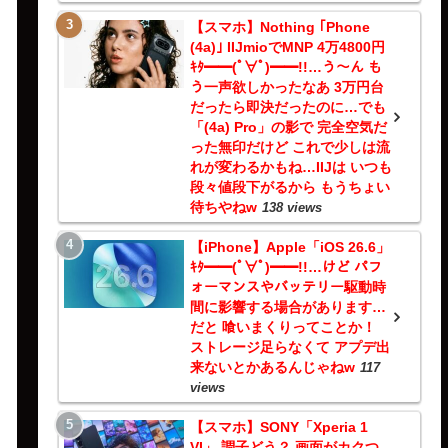
【スマホ】Nothing ｢Phone
(4a)｣ IIJmioでMNP 4万4800円
ｷﾀ━━(ﾟ∀ﾟ)━━!!…う～ん も
う一声欲しかったなあ 3万円台
だったら即決だったのに…でも
「(4a) Pro」の影で 完全空気だ
った無印だけど これで少しは流
れが変わるかもね…IIJは いつも
段々値段下がるから もうちょい
待ちやねw
138 views
【iPhone】Apple「iOS 26.6」
ｷﾀ━━(ﾟ∀ﾟ)━━!!…けど パフ
ォーマンスやバッテリー駆動時
間に影響する場合があります…
だと 喰いまくりってことか！
ストレージ足らなくて アプデ出
来ないとかあるんじゃねw
117
views
【スマホ】SONY「Xperia 1
VI」 調子どう？ 画面がカクつ