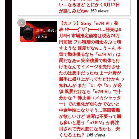
い…なるほど とにかく6月17日
が楽しみだねw
159 views
【カメラ】Sony「α7R VI」発
表 ｷﾀ━━(ﾟ∀ﾟ)━━!!…発売は6
月5日 市場推定価格は税込74万
円前後 フル積層の概念をぶっ壊
すような 速度だなw…う～ん 本
気で動体撮るなら「α7R VI」は
罠だなあw 完全積層で動体も行
けるなんてイメージを先行させ
たのは悪手だったね まー外野が
勝手に盛り上がってただけかも
知れんが まだ「1」や「9」が必
須 風景だけなら「α7R VI」で十
分かな？ 静止画（メカシャッタ
ー）での進化が明らかでないと
中途半端になりそう…高画素機
が欲しいけど 連写は不要って層
も多いと思う「α7R V」が再注
目されて売れ筋になるかも…安
くなるよね？
145 views