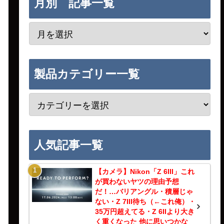
月別 記事一覧
製品カテゴリー一覧
人気記事一覧
【カメラ】Nikon「Z 6III」これ
が買わないヤツの理由予想
だ！…バリアングル・積層じゃ
ない・Z 7III待ち（←これ俺）・
35万円超えてる・Z 6IIより大き
く重くなった 他に思いつかな