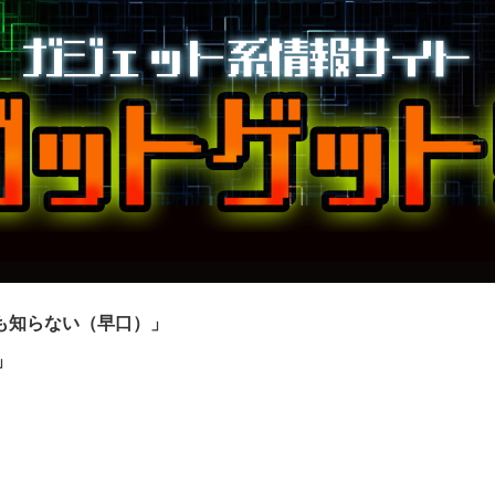
も知らない（早口）」
」