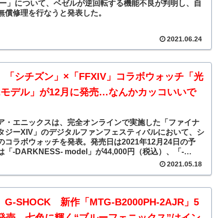
バー」について、ベゼルが逆回転する機能不良が判明し、自
無償修理を行なうと発表した。
2021.06.24
】「シチズン」×「FFXIV」コラボウォッチ「光
2モデル」が12月に発売…なんかカッコいいで
ア・エニックスは、完全オンラインで実施した「ファイナ
タジーXIV」のデジタルファンフェスティバルにおいて、シ
のコラボウォッチを発表。発売日は2021年12月24日の予
「-DARKNESS- model」が44,000円（税込）、「-
 model」が38,500円（税込）。5月17日から6月30日まで予
2021.05.18
付ける。
G-SHOCK 新作「MTG-B2000PH-2AJR」5
日発売…七色に輝く“ブルーフェニックス”はイン