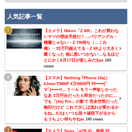
人気記事一覧
【カメラ】Nikon「Z 6III」これが買わな
いヤツの理由予想だ！…バリアングル・
積層じゃない・Z 7III待ち（←これ
俺）・35万円超えてる・Z 6IIより大きく
重くなった 他に思いつかない…なるほど
とにかく6月17日が楽しみだねw
169
views
【スマホ】Nothing ｢Phone (4a)｣
IIJmioでMNP 4万4800円 ｷﾀ━━(ﾟ
∀ﾟ)━━!!…う～ん もう一声欲しかった
なあ 3万円台だったら即決だったのに…
でも「(4a) Pro」の影で 完全空気だった
無印だけど これで少しは流れが変わるか
もね…IIJは いつも段々値段下がるから
もうちょい待ちやねw
140 views
【カメラ】Sony「α7R VI」発表 ｷﾀ