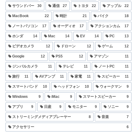
サウンドバー
30
通信
27
トヨタ
22
アップル
22
MacBook
22
時計
21
バイク
18
ノートパソコン
17
オーディオ
17
アクションカム
17
ホンダ
14
Mac
14
EV
14
PC
13
ビデオカメラ
12
ドローン
12
ゲーム
12
Google
12
PS5
12
アマゾン
11
ジンバルカメラ
11
テレビ
11
ノートPC
11
旅行
11
AVアンプ
11
家電
11
スピーカー
11
スマートバンド
10
ヘッドフォン
10
ウォークマン
9
Windows
9
iMac
9
スマートスピーカー
9
アプリ
9
日産
9
モニター
9
ソニー
9
ストリーミングメディアプレーヤー
8
音楽
7
アクセサリー
6