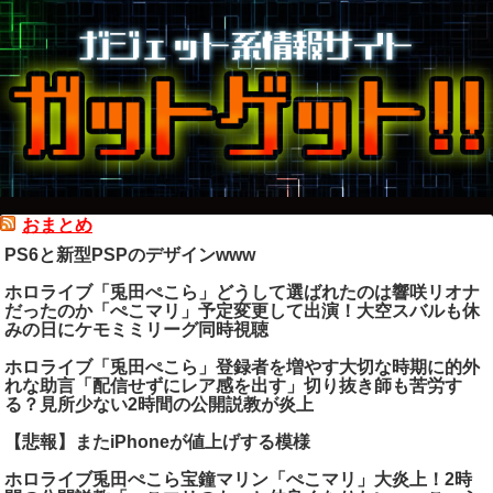
おまとめ
PS6と新型PSPのデザインwww
ホロライブ「兎田ぺこら」どうして選ばれたのは響咲リオナ
だったのか「ぺこマリ」予定変更して出演！大空スバルも休
みの日にケモミミリーグ同時視聴
ホロライブ「兎田ぺこら」登録者を増やす大切な時期に的外
れな助言「配信せずにレア感を出す」切り抜き師も苦労す
る？見所少ない2時間の公開説教が炎上
【悲報】またiPhoneが値上げする模様
ホロライブ兎田ぺこら宝鐘マリン「ぺこマリ」大炎上！2時