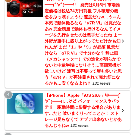
━━(ﾟ∀ﾟ)━━!!…発売は6月5日 市場推
定価格は税込74万円前後 フル積層の概
念をぶっ壊すような 速度だなw…う～ん
本気で動体撮るなら「α7R VI」は罠だな
あw 完全積層で動体も行けるなんてイメ
ージを先行させたのは悪手だったね まー
外野が勝手に盛り上がってただけかも知
れんが まだ「1」や「9」が必須 風景だ
けなら「α7R VI」で十分かな？ 静止画
（メカシャッター）での進化が明らかで
ないと中途半端になりそう…高画素機が
欲しいけど 連写は不要って層も多いと思
う「α7R V」が再注目されて売れ筋にな
るかも…安くなるよね？
131 views
【iPhone】Apple「iOS 26.6」ｷﾀ━━(ﾟ
∀ﾟ)━━!!…けど パフォーマンスやバッ
テリー駆動時間に影響する場合がありま
す…だと 喰いまくりってことか！ スト
レージ足らなくて アプデ出来ないとかあ
るんじゃねw
131 views