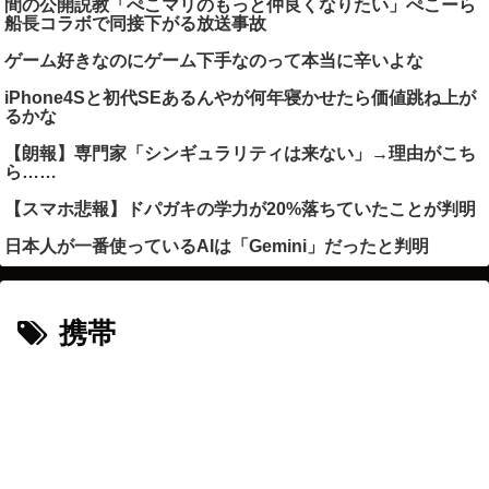
間の公開説教「ぺこマリのもっと仲良くなりたい」ぺこーら
船長コラボで同接下がる放送事故
ゲーム好きなのにゲーム下手なのって本当に辛いよな
iPhone4Sと初代SEあるんやが何年寝かせたら価値跳ね上が
るかな
【朗報】専門家「シンギュラリティは来ない」→理由がこち
ら……
【スマホ悲報】ドパガキの学力が20%落ちていたことが判明
日本人が一番使っているAIは「Gemini」だったと判明
携帯