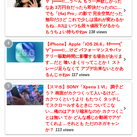
∀ﾟ)━━!!…う～ん もう一声欲しかった
なあ 3万円台だったら即決だったのに…
でも「(4a) Pro」の影で 完全空気だった
無印だけど これで少しは流れが変わるか
もね…IIJは いつも段々値段下がるから
もうちょい待ちやねw
138 views
【iPhone】Apple「iOS 26.6」ｷﾀ━━(ﾟ
∀ﾟ)━━!!…けど パフォーマンスやバッ
テリー駆動時間に影響する場合がありま
す…だと 喰いまくりってことか！ スト
レージ足らなくて アプデ出来ないとかあ
るんじゃねw
117 views
【スマホ】SONY「Xperia 1 VI」 調子ど
う？ 画面がカクつくって人いるけど…
カクつくというより もたつく タッチし
てスクロールするときに ついてこな
い…俺のはアタリ端末なのか カクつくこ
とは無い てか どんな感じか動画でアゲ
てくれよ…それとも ただのネガキャン
か？
113 views