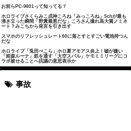
お前らPC-9801って知ってる？
ホロライブさくらみこ戌神ころね「みっころね」5chが最も
沸き立った瞬間「野糞最悪だな」ころさん撮れ高大賞ノミネ
ート？みこちから発言を引き出す
スマホのリフレッシュレート60に落とすとすごい電池持つん
だな
ホロライブ「兎田ぺこら」ホロ夏アモアス炎上！嘘が嫌い
「姫森ルーナ」筋を通す「大空スバル」ケモミミリーグにコ
ラボ被せることへ抗議の意思表示か
事故