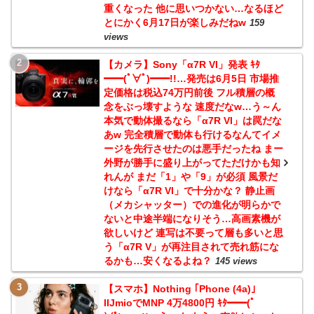
重くなった 他に思いつかない…なるほど
とにかく6月17日が楽しみだねw
159
views
【カメラ】Sony「α7R VI」発表 ｷﾀ
━━(ﾟ∀ﾟ)━━!!…発売は6月5日 市場推
定価格は税込74万円前後 フル積層の概
念をぶっ壊すような 速度だなw…う～ん
本気で動体撮るなら「α7R VI」は罠だな
あw 完全積層で動体も行けるなんてイメ
ージを先行させたのは悪手だったね まー
外野が勝手に盛り上がってただけかも知
れんが まだ「1」や「9」が必須 風景だ
けなら「α7R VI」で十分かな？ 静止画
（メカシャッター）での進化が明らかで
ないと中途半端になりそう…高画素機が
欲しいけど 連写は不要って層も多いと思
う「α7R V」が再注目されて売れ筋にな
るかも…安くなるよね？
145 views
【スマホ】Nothing ｢Phone (4a)｣
IIJmioでMNP 4万4800円 ｷﾀ━━(ﾟ