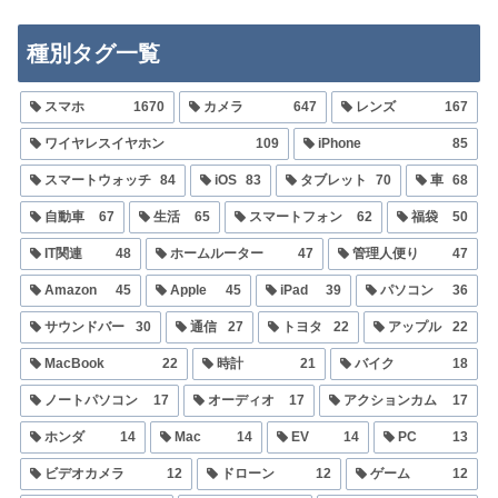
種別タグ一覧
スマホ
1670
カメラ
647
レンズ
167
ワイヤレスイヤホン
109
iPhone
85
スマートウォッチ
84
iOS
83
タブレット
70
車
68
自動車
67
生活
65
スマートフォン
62
福袋
50
IT関連
48
ホームルーター
47
管理人便り
47
Amazon
45
Apple
45
iPad
39
パソコン
36
サウンドバー
30
通信
27
トヨタ
22
アップル
22
MacBook
22
時計
21
バイク
18
ノートパソコン
17
オーディオ
17
アクションカム
17
ホンダ
14
Mac
14
EV
14
PC
13
ビデオカメラ
12
ドローン
12
ゲーム
12