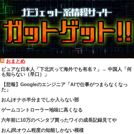
おまとめ
ピュアな日本人「下北沢って海外でも有名？」→ 中国人「何
も知らない（早口）」
【悲報】Googleのエンジニア「AIで仕事がつまらなくなっ
た」
おんjオナホ半分までしか入らない部
ゲームコントローラー地味に高くなる
六年前に10万のペンタブ買ったワイの成長記録見てや
おんj民オウム程度の知能しかない模様