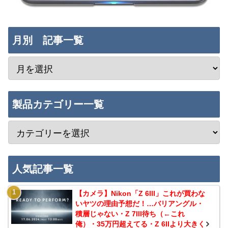
月別 記事一覧
製品カテゴリー一覧
人気記事一覧
【カメラ】Nikon「Z 6III」これが買わな
いヤツの理由予想だ！…バリアングル・
積層じゃない・Z 7III待ち（←これ
俺）・35万円超えてる・Z 6IIより大きく