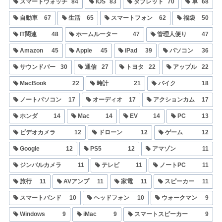
スマートウォッチ
84
iOS
83
タブレット
70
車
68
自動車
67
生活
65
スマートフォン
62
福袋
50
IT関連
48
ホームルーター
47
管理人便り
47
Amazon
45
Apple
45
iPad
39
パソコン
36
サウンドバー
30
通信
27
トヨタ
22
アップル
22
MacBook
22
時計
21
バイク
18
ノートパソコン
17
オーディオ
17
アクションカム
17
ホンダ
14
Mac
14
EV
14
PC
13
ビデオカメラ
12
ドローン
12
ゲーム
12
Google
12
PS5
12
アマゾン
11
ジンバルカメラ
11
テレビ
11
ノートPC
11
旅行
11
AVアンプ
11
家電
11
スピーカー
11
スマートバンド
10
ヘッドフォン
10
ウォークマン
9
Windows
9
iMac
9
スマートスピーカー
9