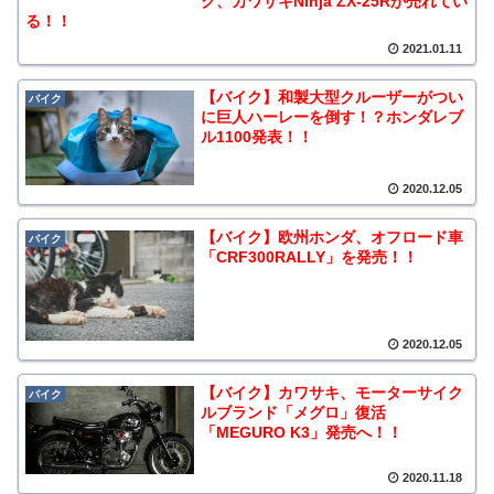
ク、カワサキNinja ZX-25Rが売れてい
る！！
2021.01.11
【バイク】和製大型クルーザーがつい
バイク
に巨人ハーレーを倒す！？ホンダレブ
ル1100発表！！
2020.12.05
【バイク】欧州ホンダ、オフロード車
バイク
「CRF300RALLY」を発売！！
2020.12.05
【バイク】カワサキ、モーターサイク
バイク
ルブランド「メグロ」復活
「MEGURO K3」発売へ！！
2020.11.18