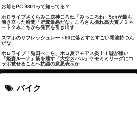
お前らPC-9801って知ってる？
ホロライブさくらみこ戌神ころね「みっころね」5chが最も
沸き立った瞬間「野糞最悪だな」ころさん撮れ高大賞ノミネ
ート？みこちから発言を引き出す
スマホのリフレッシュレート60に落とすとすごい電池持つん
だな
ホロライブ「兎田ぺこら」ホロ夏アモアス炎上！嘘が嫌い
「姫森ルーナ」筋を通す「大空スバル」ケモミミリーグにコ
ラボ被せることへ抗議の意思表示か
バイク