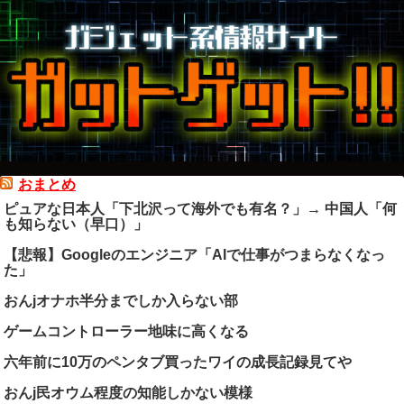
おまとめ
ピュアな日本人「下北沢って海外でも有名？」→ 中国人「何
も知らない（早口）」
【悲報】Googleのエンジニア「AIで仕事がつまらなくなっ
た」
おんjオナホ半分までしか入らない部
ゲームコントローラー地味に高くなる
六年前に10万のペンタブ買ったワイの成長記録見てや
おんj民オウム程度の知能しかない模様