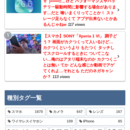
∀ﾟ)━━!!…けど パフォーマンスやバッ
テリー駆動時間に影響する場合がありま
す…だと 喰いまくりってことか！ スト
レージ足らなくて アプデ出来ないとかあ
るんじゃねw
117 views
【スマホ】SONY「Xperia 1 VI」 調子ど
う？ 画面がカクつくって人いるけど…
カクつくというより もたつく タッチし
てスクロールするときに ついてこな
い…俺のはアタリ端末なのか カクつくこ
とは無い てか どんな感じか動画でアゲ
てくれよ…それとも ただのネガキャン
か？
113 views
種別タグ一覧
スマホ
1670
カメラ
647
レンズ
167
ワイヤレスイヤホン
109
iPhone
85