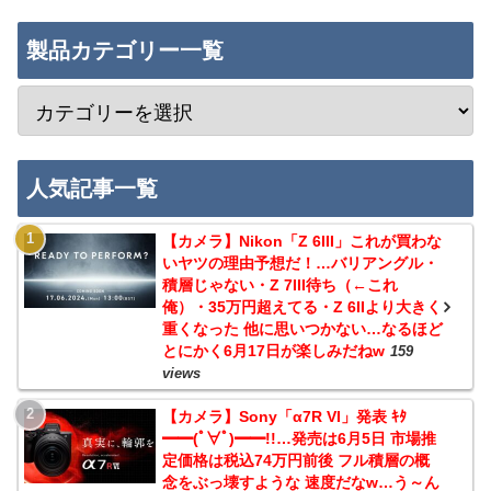
製品カテゴリー一覧
人気記事一覧
【カメラ】Nikon「Z 6III」これが買わな
いヤツの理由予想だ！…バリアングル・
積層じゃない・Z 7III待ち（←これ
俺）・35万円超えてる・Z 6IIより大きく
重くなった 他に思いつかない…なるほど
とにかく6月17日が楽しみだねw
159
views
【カメラ】Sony「α7R VI」発表 ｷﾀ
━━(ﾟ∀ﾟ)━━!!…発売は6月5日 市場推
定価格は税込74万円前後 フル積層の概
念をぶっ壊すような 速度だなw…う～ん