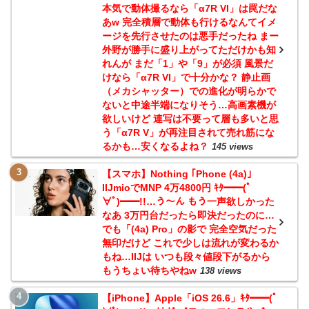
本気で動体撮るなら「α7R VI」は罠だな
あw 完全積層で動体も行けるなんてイメ
ージを先行させたのは悪手だったね まー
外野が勝手に盛り上がってただけかも知
れんが まだ「1」や「9」が必須 風景だ
けなら「α7R VI」で十分かな？ 静止画
（メカシャッター）での進化が明らかで
ないと中途半端になりそう…高画素機が
欲しいけど 連写は不要って層も多いと思
う「α7R V」が再注目されて売れ筋にな
るかも…安くなるよね？
145 views
【スマホ】Nothing ｢Phone (4a)｣
IIJmioでMNP 4万4800円 ｷﾀ━━(ﾟ
∀ﾟ)━━!!…う～ん もう一声欲しかった
なあ 3万円台だったら即決だったのに…
でも「(4a) Pro」の影で 完全空気だった
無印だけど これで少しは流れが変わるか
もね…IIJは いつも段々値段下がるから
もうちょい待ちやねw
138 views
【iPhone】Apple「iOS 26.6」ｷﾀ━━(ﾟ