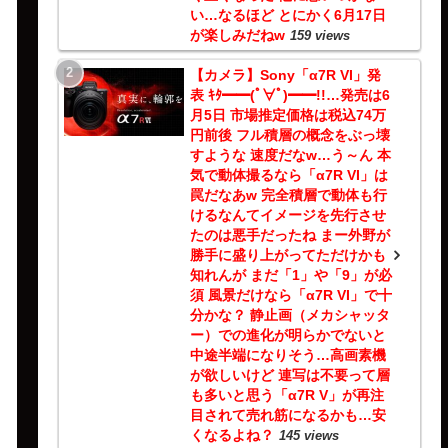
い…なるほど とにかく6月17日
が楽しみだねw
159 views
【カメラ】Sony「α7R VI」発
表 ｷﾀ━━(ﾟ∀ﾟ)━━!!…発売は6
月5日 市場推定価格は税込74万
円前後 フル積層の概念をぶっ壊
すような 速度だなw…う～ん 本
気で動体撮るなら「α7R VI」は
罠だなあw 完全積層で動体も行
けるなんてイメージを先行させ
たのは悪手だったね まー外野が
勝手に盛り上がってただけかも
知れんが まだ「1」や「9」が必
須 風景だけなら「α7R VI」で十
分かな？ 静止画（メカシャッタ
ー）での進化が明らかでないと
中途半端になりそう…高画素機
が欲しいけど 連写は不要って層
も多いと思う「α7R V」が再注
目されて売れ筋になるかも…安
くなるよね？
145 views