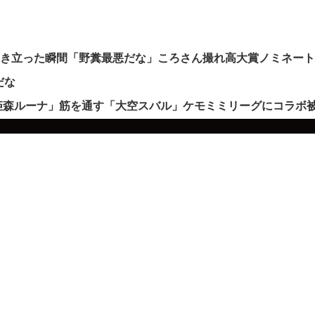
沸き立った瞬間「野糞最悪だな」ころさん撮れ高大賞ノミネー
だな
姫森ルーナ」筋を通す「大空スバル」ケモミミリーグにコラボ