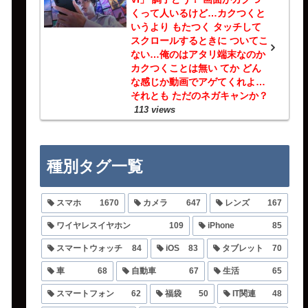
くって人いるけど…カクつくと
いうより もたつく タッチして
スクロールするときに ついてこ
ない…俺のはアタリ端末なのか
カクつくことは無い てか どん
な感じか動画でアゲてくれよ…
それとも ただのネガキャンか？
113 views
種別タグ一覧
スマホ
1670
カメラ
647
レンズ
167
ワイヤレスイヤホン
109
iPhone
85
スマートウォッチ
84
iOS
83
タブレット
70
車
68
自動車
67
生活
65
スマートフォン
62
福袋
50
IT関連
48