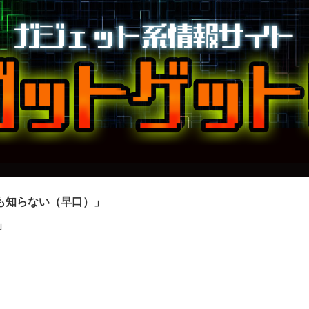
も知らない（早口）」
」