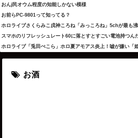
おんj民オウム程度の知能しかない模様
お前らPC-9801って知ってる？
ホロライブさくらみこ戌神ころね「みっころね」5chが最も
スマホのリフレッシュレート60に落とすとすごい電池持つん
ホロライブ「兎田ぺこら」ホロ夏アモアス炎上！嘘が嫌い「
お酒