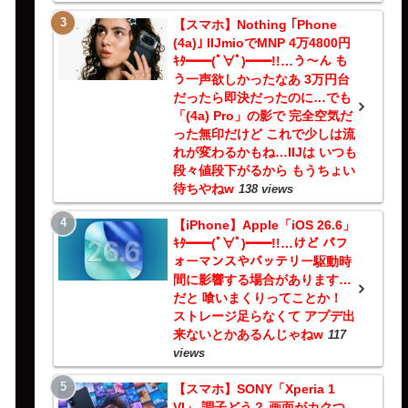
【スマホ】Nothing ｢Phone
(4a)｣ IIJmioでMNP 4万4800円
ｷﾀ━━(ﾟ∀ﾟ)━━!!…う～ん も
う一声欲しかったなあ 3万円台
だったら即決だったのに…でも
「(4a) Pro」の影で 完全空気だ
った無印だけど これで少しは流
れが変わるかもね…IIJは いつも
段々値段下がるから もうちょい
待ちやねw
138 views
【iPhone】Apple「iOS 26.6」
ｷﾀ━━(ﾟ∀ﾟ)━━!!…けど パフ
ォーマンスやバッテリー駆動時
間に影響する場合があります…
だと 喰いまくりってことか！
ストレージ足らなくて アプデ出
来ないとかあるんじゃねw
117
views
【スマホ】SONY「Xperia 1
VI」 調子どう？ 画面がカクつ