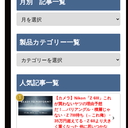
月別 記事一覧
製品カテゴリー一覧
人気記事一覧
【カメラ】Nikon「Z 6III」これ
が買わないヤツの理由予想
だ！…バリアングル・積層じゃ
ない・Z 7III待ち（←これ俺）・
35万円超えてる・Z 6IIより大き
く重くなった 他に思いつかな