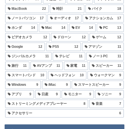
MacBook
22
時計
21
バイク
18
ノートパソコン
17
オーディオ
17
アクションカム
17
ホンダ
14
Mac
14
EV
14
PC
13
ビデオカメラ
12
ドローン
12
ゲーム
12
Google
12
PS5
12
アマゾン
11
ジンバルカメラ
11
テレビ
11
ノートPC
11
旅行
11
AVアンプ
11
家電
11
スピーカー
11
スマートバンド
10
ヘッドフォン
10
ウォークマン
9
Windows
9
iMac
9
スマートスピーカー
9
アプリ
9
日産
9
モニター
9
ソニー
9
ストリーミングメディアプレーヤー
8
音楽
7
アクセサリー
6