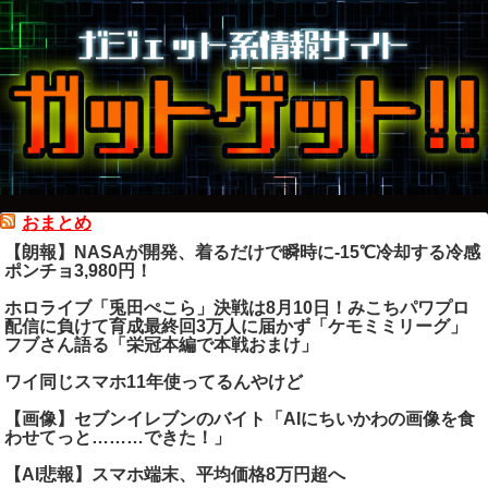
おまとめ
【朗報】NASAが開発、着るだけで瞬時に-15℃冷却する冷感
ポンチョ3,980円！
ホロライブ「兎田ぺこら」決戦は8月10日！みこちパワプロ
配信に負けて育成最終回3万人に届かず「ケモミミリーグ」
フブさん語る「栄冠本編で本戦おまけ」
ワイ同じスマホ11年使ってるんやけど
【画像】セブンイレブンのバイト「AIにちいかわの画像を食
わせてっと………できた！」
【AI悲報】スマホ端末、平均価格8万円超へ