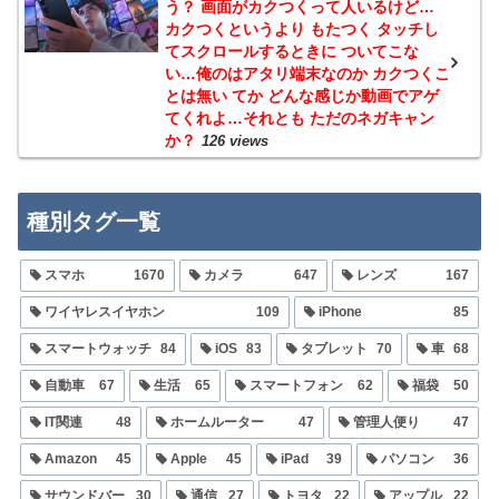
う？ 画面がカクつくって人いるけど…
カクつくというより もたつく タッチし
てスクロールするときに ついてこな
い…俺のはアタリ端末なのか カクつくこ
とは無い てか どんな感じか動画でアゲ
てくれよ…それとも ただのネガキャン
か？
126 views
種別タグ一覧
スマホ
1670
カメラ
647
レンズ
167
ワイヤレスイヤホン
109
iPhone
85
スマートウォッチ
84
iOS
83
タブレット
70
車
68
自動車
67
生活
65
スマートフォン
62
福袋
50
IT関連
48
ホームルーター
47
管理人便り
47
Amazon
45
Apple
45
iPad
39
パソコン
36
サウンドバー
30
通信
27
トヨタ
22
アップル
22