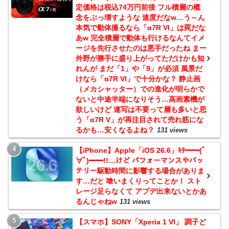
定価格は税込74万円前後 フル積層の概
念をぶっ壊すような 速度だなw…う～ん
本気で動体撮るなら「α7R VI」は罠だな
あw 完全積層で動体も行けるなんてイメ
ージを先行させたのは悪手だったね まー
外野が勝手に盛り上がってただけかも知
れんが まだ「1」や「9」が必須 風景だ
けなら「α7R VI」で十分かな？ 静止画
（メカシャッター）での進化が明らかで
ないと中途半端になりそう…高画素機が
欲しいけど 連写は不要って層も多いと思
う「α7R V」が再注目されて売れ筋にな
るかも…安くなるよね？
131 views
【iPhone】Apple「iOS 26.6」ｷﾀ━━(ﾟ
∀ﾟ)━━!!…けど パフォーマンスやバッ
テリー駆動時間に影響する場合がありま
す…だと 喰いまくりってことか！ スト
レージ足らなくて アプデ出来ないとかあ
るんじゃねw
131 views
【スマホ】SONY「Xperia 1 VI」 調子ど