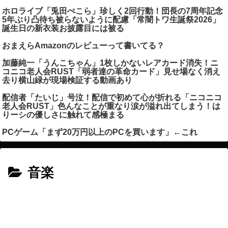
ホロライブ「兎田ぺこら」珍しく2回行動！団長の7周年記念
5年ぶり凸待ち被らないように配慮「常闇トワ生誕祭2026」
誕生日の新衣装お披露目には被る
おまえらAmazonのレビューって書いてる？
加藤純一「うんこちゃん」1枚しかないレアカード消失！ニ
コニコ老人会RUST「弱者達の革命カード」見せ場なく消え
去り横山緑が現場検証する動画あり
配信者「たいじ」号泣！配信で初めて心が折れる「ニコニコ
老人会RUST」色んなことが重なり涙が溢れ出てしまう！は
りーシの優しさに触れて感極まる
PCゲーム「まず20万円以上のPCを買います」←これ
音楽