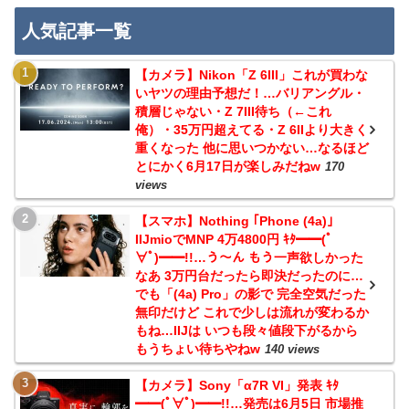
人気記事一覧
【カメラ】Nikon「Z 6III」これが買わな
いヤツの理由予想だ！…バリアングル・
積層じゃない・Z 7III待ち（←これ
俺）・35万円超えてる・Z 6IIより大きく
重くなった 他に思いつかない…なるほど
とにかく6月17日が楽しみだねw
170
views
【スマホ】Nothing ｢Phone (4a)｣
IIJmioでMNP 4万4800円 ｷﾀ━━(ﾟ
∀ﾟ)━━!!…う～ん もう一声欲しかった
なあ 3万円台だったら即決だったのに…
でも「(4a) Pro」の影で 完全空気だった
無印だけど これで少しは流れが変わるか
もね…IIJは いつも段々値段下がるから
もうちょい待ちやねw
140 views
【カメラ】Sony「α7R VI」発表 ｷﾀ
━━(ﾟ∀ﾟ)━━!!…発売は6月5日 市場推