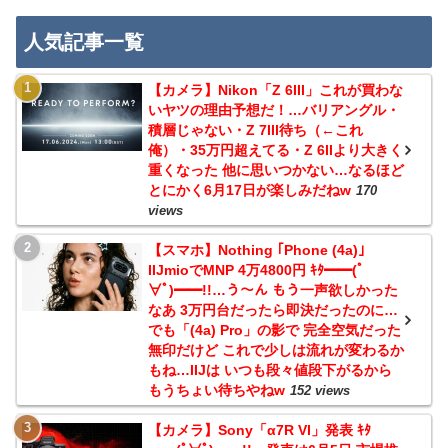
人気記事一覧
【カメラ】Nikon「Z 6III」これが買わな
いヤツの理由予想だ！…バリアングル・
積層じゃない・Z 7III待ち（←これ
俺）・35万円超えてる・Z 6IIより大きく
重くなった 他に思いつかない…なるほど
とにかく6月17日が楽しみだねw
170
views
【スマホ】Nothing ｢Phone (4a)｣
IIJmioでMNP 4万4800円 ｷﾀ━━(ﾟ
∀ﾟ)━━!!…う～ん もう一声欲しかった
なあ 3万円台だったら即決だったのに…
でも「(4a) Pro」の影で 完全空気だった
無印だけど これで少しは流れが変わるか
もね…IIJは いつも段々値段下がるから
もうちょい待ちやねw
152 views
【カメラ】Sony「α7R VI」発表 ｷﾀ