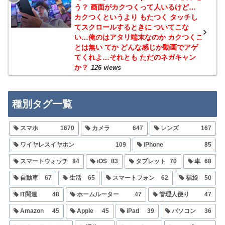
う？ 画面がカクつくって人いるけど…
カクつくというより もたつく タッチし
てスクロールするときに ついてこな
い…俺のはアタリ端末なのか カクつくこ
とは無い てか どんな感じか動画でアゲ
てくれよ…それとも ただのネガキャン
か？
126 views
種別タグ一覧
スマホ
1670
カメラ
647
レンズ
167
ワイヤレスイヤホン
109
iPhone
85
スマートウォッチ
84
iOS
83
タブレット
70
車
68
自動車
67
生活
65
スマートフォン
62
福袋
50
IT関連
48
ホームルーター
47
管理人便り
47
Amazon
45
Apple
45
iPad
39
パソコン
36