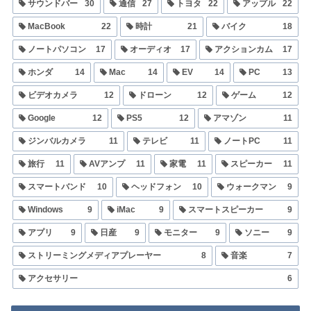
サウンドバー
30
通信
27
トヨタ
22
アップル
22
MacBook
22
時計
21
バイク
18
ノートパソコン
17
オーディオ
17
アクションカム
17
ホンダ
14
Mac
14
EV
14
PC
13
ビデオカメラ
12
ドローン
12
ゲーム
12
Google
12
PS5
12
アマゾン
11
ジンバルカメラ
11
テレビ
11
ノートPC
11
旅行
11
AVアンプ
11
家電
11
スピーカー
11
スマートバンド
10
ヘッドフォン
10
ウォークマン
9
Windows
9
iMac
9
スマートスピーカー
9
アプリ
9
日産
9
モニター
9
ソニー
9
ストリーミングメディアプレーヤー
8
音楽
7
アクセサリー
6