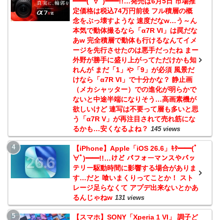
━━(ﾟ∀ﾟ)━━!!…発売は6月5日 市場推
定価格は税込74万円前後 フル積層の概
念をぶっ壊すような 速度だなw…う～ん
本気で動体撮るなら「α7R VI」は罠だな
あw 完全積層で動体も行けるなんてイメ
ージを先行させたのは悪手だったね まー
外野が勝手に盛り上がってただけかも知
れんが まだ「1」や「9」が必須 風景だ
けなら「α7R VI」で十分かな？ 静止画
（メカシャッター）での進化が明らかで
ないと中途半端になりそう…高画素機が
欲しいけど 連写は不要って層も多いと思
う「α7R V」が再注目されて売れ筋にな
るかも…安くなるよね？
145 views
【iPhone】Apple「iOS 26.6」ｷﾀ━━(ﾟ
∀ﾟ)━━!!…けど パフォーマンスやバッ
テリー駆動時間に影響する場合がありま
す…だと 喰いまくりってことか！ スト
レージ足らなくて アプデ出来ないとかあ
るんじゃねw
131 views
【スマホ】SONY「Xperia 1 VI」 調子ど