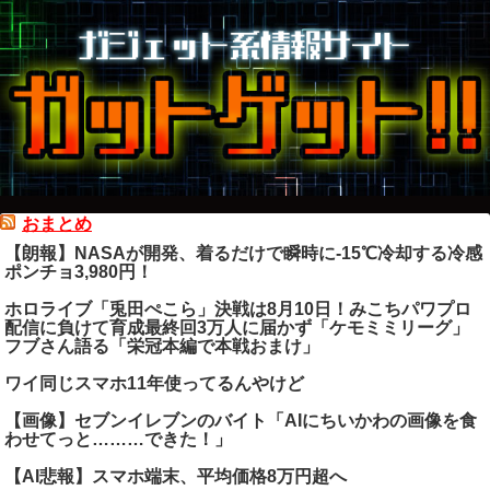
おまとめ
【朗報】NASAが開発、着るだけで瞬時に-15℃冷却する冷感
ポンチョ3,980円！
ホロライブ「兎田ぺこら」決戦は8月10日！みこちパワプロ
配信に負けて育成最終回3万人に届かず「ケモミミリーグ」
フブさん語る「栄冠本編で本戦おまけ」
ワイ同じスマホ11年使ってるんやけど
【画像】セブンイレブンのバイト「AIにちいかわの画像を食
わせてっと………できた！」
【AI悲報】スマホ端末、平均価格8万円超へ