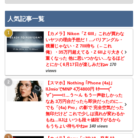
人気記事一覧
【カメラ】Nikon「Z 6III」これが買わな
いヤツの理由予想だ！…バリアングル・
積層じゃない・Z 7III待ち（←これ
俺）・35万円超えてる・Z 6IIより大きく
重くなった 他に思いつかない…なるほど
とにかく6月17日が楽しみだねw
170
views
【スマホ】Nothing ｢Phone (4a)｣
IIJmioでMNP 4万4800円 ｷﾀ━━(ﾟ
∀ﾟ)━━!!…う～ん もう一声欲しかった
なあ 3万円台だったら即決だったのに…
でも「(4a) Pro」の影で 完全空気だった
無印だけど これで少しは流れが変わるか
もね…IIJは いつも段々値段下がるから
もうちょい待ちやねw
140 views