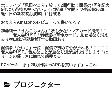
ホロライブ「兎田ぺこら」珍しく2回行動！団長の7周年記念
5年ぶり凸待ち被らないように配慮「常闇トワ生誕祭2026」
誕生日の新衣装お披露目には被る
おまえらAmazonのレビューって書いてる？
加藤純一「うんこちゃん」1枚しかないレアカード消失！ニ
コニコ老人会RUST「弱者達の革命カード」見せ場なく消え
去り横山緑が現場検証する動画あり
配信者「たいじ」号泣！配信で初めて心が折れる「ニコニコ
老人会RUST」色んなことが重なり涙が溢れ出てしまう！は
りーシの優しさに触れて感極まる
PCゲーム「まず20万円以上のPCを買います」←これ
プロジェクター