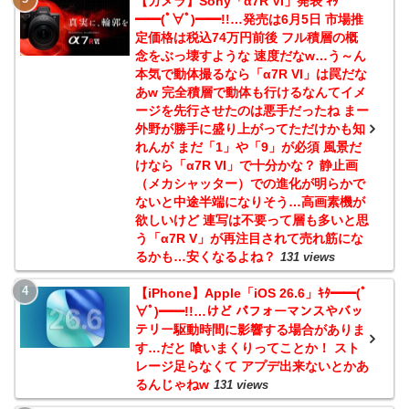
【カメラ】Sony「α7R VI」発表 ｷﾀ
━━(ﾟ∀ﾟ)━━!!…発売は6月5日 市場推
定価格は税込74万円前後 フル積層の概
念をぶっ壊すような 速度だなw…う～ん
本気で動体撮るなら「α7R VI」は罠だな
あw 完全積層で動体も行けるなんてイメ
ージを先行させたのは悪手だったね まー
外野が勝手に盛り上がってただけかも知
れんが まだ「1」や「9」が必須 風景だ
けなら「α7R VI」で十分かな？ 静止画
（メカシャッター）での進化が明らかで
ないと中途半端になりそう…高画素機が
欲しいけど 連写は不要って層も多いと思
う「α7R V」が再注目されて売れ筋にな
るかも…安くなるよね？
131 views
【iPhone】Apple「iOS 26.6」ｷﾀ━━(ﾟ
∀ﾟ)━━!!…けど パフォーマンスやバッ
テリー駆動時間に影響する場合がありま
す…だと 喰いまくりってことか！ スト
レージ足らなくて アプデ出来ないとかあ
るんじゃねw
131 views