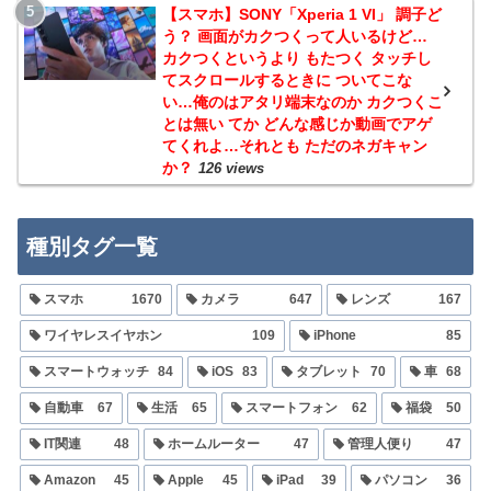
【スマホ】SONY「Xperia 1 VI」 調子ど
う？ 画面がカクつくって人いるけど…
カクつくというより もたつく タッチし
てスクロールするときに ついてこな
い…俺のはアタリ端末なのか カクつくこ
とは無い てか どんな感じか動画でアゲ
てくれよ…それとも ただのネガキャン
か？
126 views
種別タグ一覧
スマホ
1670
カメラ
647
レンズ
167
ワイヤレスイヤホン
109
iPhone
85
スマートウォッチ
84
iOS
83
タブレット
70
車
68
自動車
67
生活
65
スマートフォン
62
福袋
50
IT関連
48
ホームルーター
47
管理人便り
47
Amazon
45
Apple
45
iPad
39
パソコン
36