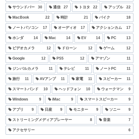
サウンドバー
30
通信
27
トヨタ
22
アップル
22
MacBook
22
時計
21
バイク
18
ノートパソコン
17
オーディオ
17
アクションカム
17
ホンダ
14
Mac
14
EV
14
PC
13
ビデオカメラ
12
ドローン
12
ゲーム
12
Google
12
PS5
12
アマゾン
11
ジンバルカメラ
11
テレビ
11
ノートPC
11
旅行
11
AVアンプ
11
家電
11
スピーカー
11
スマートバンド
10
ヘッドフォン
10
ウォークマン
9
Windows
9
iMac
9
スマートスピーカー
9
アプリ
9
日産
9
モニター
9
ソニー
9
ストリーミングメディアプレーヤー
8
音楽
7
アクセサリー
6